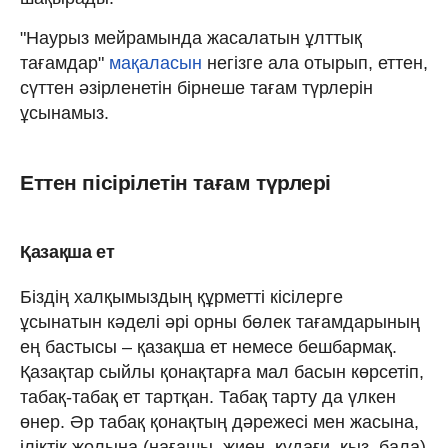
"Наурыз мейрамында жасалатын ұлттық
тағамдар"
мақаласын
негізге ала отырып, еттен,
сүттен әзірленетін бірнеше тағам түрлерін
ұсынамыз.
Еттен пісірілетін тағам түрлері
Қазақша ет
Біздің халқымыздың құрметті кісілерге
ұсынатын кәделі әрі орны бөлек тағамдарының
ең бастысы – қазақша ет немесе бешбармақ.
Қазақтар сыйлы қонақтарға мал басын көрсетіп,
табақ-табақ ет тартқан. Табақ тарту да үлкен
өнер. Әр табақ қонақтың дәрежесі мен жасына,
іліктік жолына (нағашы, жиен, құдағи, қыз, бала)