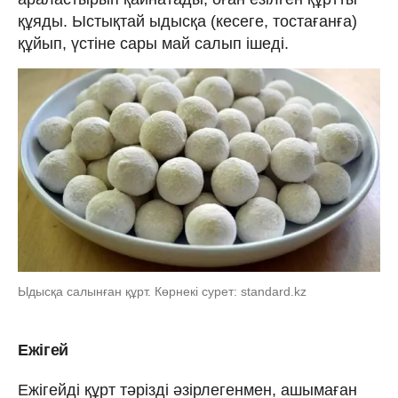
құяды. Ыстықтай ыдысқа (кесеге, тостағанға)
құйып, үстіне сары май салып ішеді.
Ыдысқа салынған құрт. Көрнекі сурет: standard.kz
Ежігей
Ежігейді құрт тәрізді әзірлегенмен, ашымаған