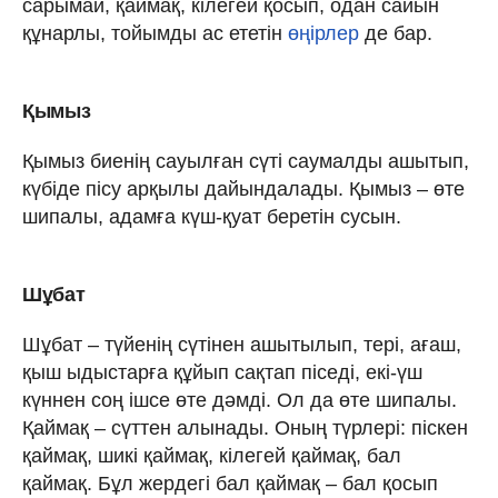
сарымай, қаймақ, кілегей қосып, одан сайын
құнарлы, тойымды ас ететін
өңірлер
де бар.
Қымыз
Қымыз биенің сауылған сүті саумалды ашытып,
күбіде пісу арқылы дайындалады. Қымыз – өте
шипалы, адамға күш-қуат беретін сусын.
Шұбат
Шұбат – түйенің сүтінен ашытылып, тері, ағаш,
қыш ыдыстарға құйып сақтап піседі, екі-үш
күннен соң ішсе өте дәмді. Ол да өте шипалы.
Қаймақ – сүттен алынады. Оның түрлері: піскен
қаймақ, шикі қаймақ, кілегей қаймақ, бал
қаймақ. Бұл жердегі бал қаймақ – бал қосып