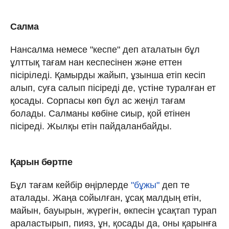
Салма
Нансалма немесе "кеспе" деп аталатын бұл
ұлттық тағам нан кеспесінен және еттен
пісіріледі. Қамырды жайып, ұзынша етіп кесіп
алып, суға салып пісіреді де, үстіне туралған ет
қосады. Сорпасы көп бұл ас жеңіл тағам
болады. Салманы көбіне сиыр, қой етінен
пісіреді. Жылқы етін пайдаланбайды.
Қарын бөртпе
Бұл тағам кейбір өңірлерде
"бұжы"
деп те
аталады. Жаңа сойылған, ұсақ малдың етін,
майын, бауырын, жүрегін, өкпесін ұсақтап турап
араластырып, пияз, ұн, қосады да, оны қарынға