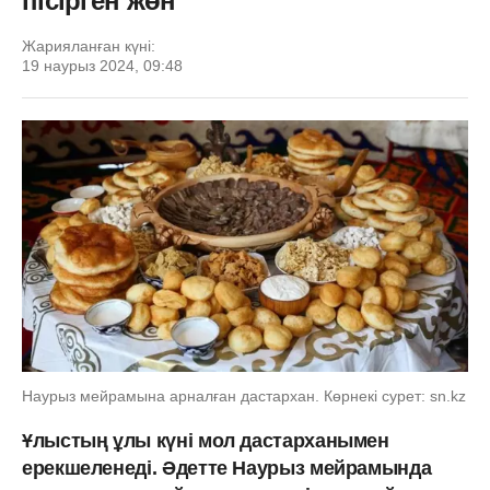
пісірген жөн
Жарияланған күні:
19 наурыз 2024, 09:48
Наурыз мейрамына арналған дастархан. Көрнекі сурет: sn.kz
Ұлыстың ұлы күні мол дастарханымен
ерекшеленеді. Әдетте Наурыз мейрамында