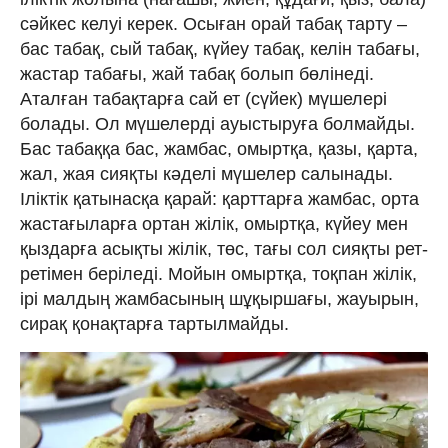
сәйкес келуі керек. Осыған орай табақ тарту –
бас табақ, сый табақ, күйеу табақ, келін табағы,
жастар табағы, жай табақ болып бөлінеді.
Аталған табақтарға сай ет (сүйек) мүшелері
болады. Ол мүшелерді ауыстыруға болмайды.
Бас табаққа бас, жамбас, омыртқа, қазы, қарта,
жал, жая сияқты кәделі мүшелер салынады.
Іліктік қатынасқа қарай: қарттарға жамбас, орта
жастағыларға ортан жілік, омыртқа, күйеу мен
қыздарға асықты жілік, төс, тағы сол сияқты рет-
ретімен беріледі. Мойын омыртқа, тоқпан жілік,
ірі малдың жамбасының шұқыршағы, жауырын,
сирақ қонақтарға тартылмайды.