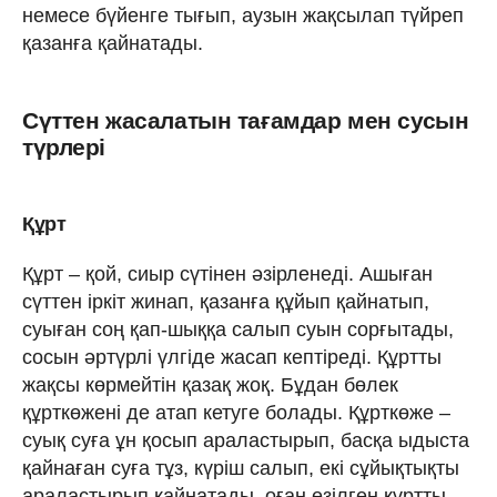
немесе бүйенге тығып, аузын жақсылап түйреп
қазанға қайнатады.
Сүттен жасалатын тағамдар мен сусын
түрлері
Құрт
Құрт – қой, сиыр сүтінен әзірленеді. Ашыған
сүттен іркіт жинап, қазанға құйып қайнатып,
суыған соң қап-шыққа салып суын сорғытады,
сосын әртүрлі үлгіде жасап кептіреді. Құртты
жақсы көрмейтін қазақ жоқ. Бұдан бөлек
құрткөжені де атап кетуге болады. Құрткөже –
суық суға ұн қосып араластырып, басқа ыдыста
қайнаған суға тұз, күріш салып, екі сұйықтықты
араластырып қайнатады, оған езілген құртты