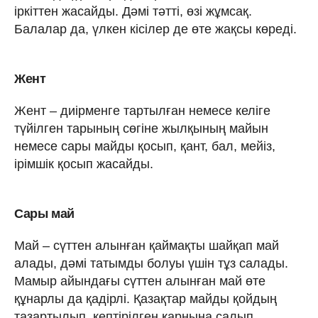
іркіттен жасайды. Дәмі тәтті, өзі жұмсақ.
Балалар да, үлкен кісілер де өте жақсы көреді.
Жент
Жент – диірменге тартылған немесе келіге
түйілген тарының сөгіне жылқының майын
немесе сары майды қосып, қант, бал, мейіз,
ірімшік қосып жасайды.
Сары май
Май – сүттен алынған қаймақты шайқап май
алады, дәмі татымды болуы үшін тұз салады.
Мамыр айындағы сүттен алынған май өте
құнарлы да қадірлі. Қазақтар майды қойдың
тазартылып, кептірілген қарнына салып