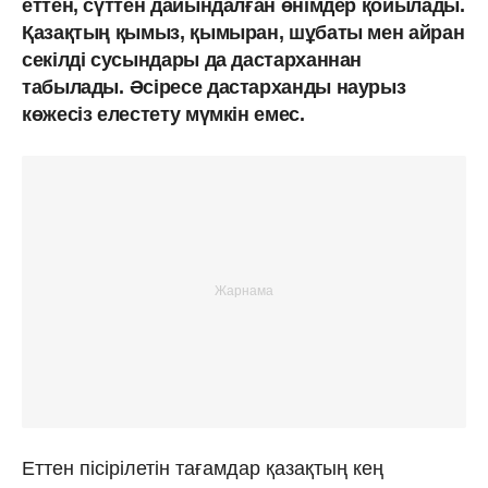
еттен, сүттен дайындалған өнімдер қойылады.
Қазақтың қымыз, қымыран, шұбаты мен айран
секілді сусындары да дастарханнан
табылады.
Әсіресе дастарханды наурыз
көжесіз елестету мүмкін емес.
Еттен пісірілетін тағамдар қазақтың кең