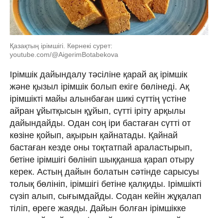
Қазақтың ірімшігі. Көрнекі сурет:
youtube.com/@AigerimBotabekova
Ірімшік дайындалу тәсіліне қарай ақ ірімшік
және қызыл ірімшік болып екіге бөлінеді. Ақ
ірімшікті майы алынбаған шикі сүттің үстіне
айран ұйытқысын құйып, сүтті іріту арқылы
дайындайды. Одан соң іри бастаған сүтті от
көзіне қойып, ақырын қайнатады. Қайнай
бастаған кезде оны тоқтатпай араластырып,
бетіне ірімшігі бөлініп шыққанша қарап отыру
керек. Астың дайын болатын сәтінде сарысуы
толық бөлініп, ірімшігі бетіне қалқиды. Ірімшікті
сүзіп алып, сығымдайды. Содан кейін жұқалап
тіліп, өреге жаяды. Дайын болған ірімшікке