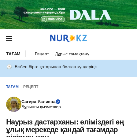
ТАҒАМ
Рецепт
Дұрыс тамақтану
Бізбен бірге қатарынан болған күндеріңіз
ТАҒАМ
РЕЦЕПТ
Сагира Уалиева
Бұрынғы қызметкер
Наурыз дастарханы: еліміздегі ең
ұлық мерекеде қандай тағамдар