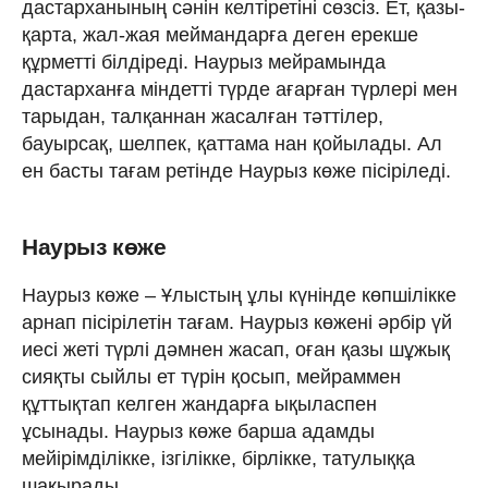
дастарханының сәнін келтіретіні сөзсіз. Ет, қазы-
қарта, жал-жая меймандарға деген ерекше
құрметті білдіреді. Наурыз мейрамында
дастарханға міндетті түрде ағарған түрлері мен
тарыдан, талқаннан жасалған тәттілер,
бауырсақ, шелпек, қаттама нан қойылады. Ал
ен басты тағам ретінде Наурыз көже пісіріледі.
Наурыз көже
Наурыз көже – Ұлыстың ұлы күнінде көпшілікке
арнап пісірілетін тағам. Наурыз көжені әрбір үй
иесі жеті түрлі дәмнен жасап, оған қазы шұжық
сияқты сыйлы ет түрін қосып, мейраммен
құттықтап келген жандарға ықыласпен
ұсынады. Наурыз көже барша адамды
мейірімділікке, ізгілікке, бірлікке, татулыққа
шақырады.