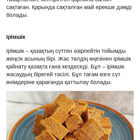
сақтаған. Қарында сақталған май ерекше дәмді
болады.
Ірімшік
Ірімшік – қазақтың сүттен әзірлейтін тойымды
жеңсік асының бірі. Жас төлдің өңезінен ірімшік
қайнату қазақта ғана кездеседі. Бұл – ірімшік
жасаудың бірегей тәсілі. Бұл тағам өзге сүт
өнімдеріне қарағанда қаттылау болады.