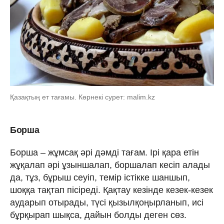
Қазақтың ет тағамы. Көрнекі сурет: malim.kz
Борша
Борша – жұмсақ әрі дәмді тағам. Ірі қара етін
жұқалап әрі ұзыншалап, боршалап кесіп алады
да, тұз, бұрыш сеуіп, темір істікке шаншып,
шоққа тақтап пісіреді. Қақтау кезінде кезек-кезек
аударып отырады, түсі қызылқоңырланып, исі
бұрқырап шықса, дайын болды деген сөз.