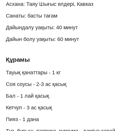
Асхана: Таяу Шығыс елдері, Кавказ
Санаты: басты тағам
Дайындалу уақыты: 40 минут
Дайын болу уақыты: 60 минут
Құрамы
Тауық қанаттары - 1 кг
Соя соусы - 2-3 ас қасық
Бал - 1 лай қасық
Кетчуп - 3 ас қасық
Пияз - 1 дана
Тұз, бұрыш, паприка, куркума - дәміне қарай