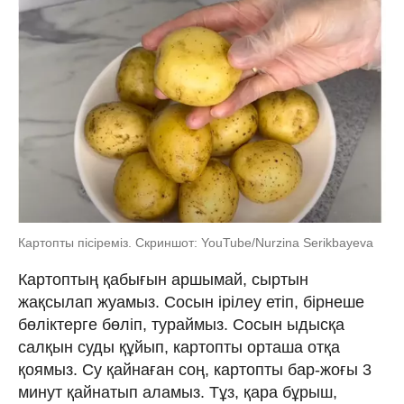
Картопты пісіреміз. Скриншот: YouTube/Nurzina Serikbayeva
Картоптың қабығын аршымай, сыртын
жақсылап жуамыз. Сосын ірілеу етіп, бірнеше
бөліктерге бөліп, тураймыз. Сосын ыдысқа
салқын суды құйып, картопты орташа отқа
қоямыз. Су қайнаған соң, картопты бар-жоғы 3
минут қайнатып аламыз. Тұз, қара бұрыш,