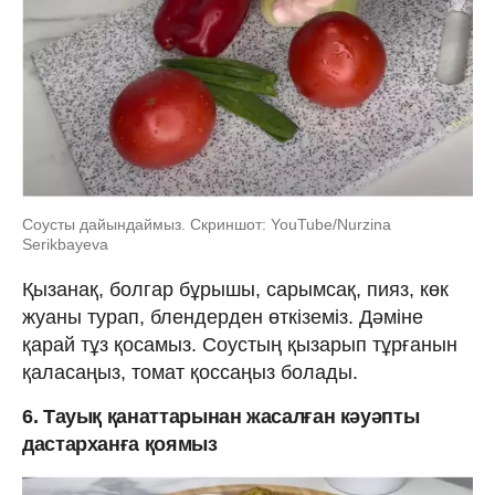
Соусты дайындаймыз. Скриншот: YouTube/Nurzina
Serikbayeva
Қызанақ, болгар бұрышы, сарымсақ, пияз, көк
жуаны турап, блендерден өткіземіз. Дәміне
қарай тұз қосамыз. Соустың қызарып тұрғанын
қаласаңыз, томат қоссаңыз болады.
6. Тауық қанаттарынан жасалған кәуәпты
дастарханға қоямыз