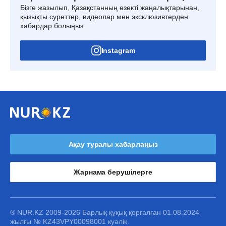
Бізге жазылып, Қазақстанның өзекті жаңалықтарынан,
қызықты суреттер, видеолар мен эксклюзивтерден
хабардар болыңыз.
Instagram
Ақау туралы хабарлаңыз
Жарнама берушілерге
® NUR.KZ 2009-2026 Барлық құқық қорғалған 01.08.2024
жылғы № KZ43VPY00098001 куәлік.