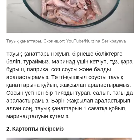
Тауық қанаттары. Скриншот: YouTube/Nurzina Serikbayeva
Тауық қанаттарын жуып, бірнеше бөліктерге
бөліп, тураймыз. Маринад үшін кетчуп, тұз, қара
бұрыш, паприка, соя соусы және балды
араластырамыз. Тәтті-қышқыл соусты тауық
қанаттарына құйып, жақсылап араластырамыз.
Сосын үстінен бір пиязды турап, салып, тағы да
араластырамыз. Бәрін жақсылап араластырып
алған соң, тауық қанаттарын 1 cағатқа қойып,
маринадталуын күтеміз.
2. Картопты пісіреміз