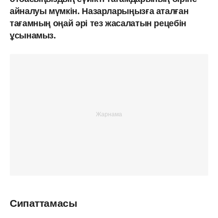
айналуы мүмкін. Назарларыңызға аталған
тағамның оңай әрі тез жасалатын рецебін
ұсынамыз.
Сипаттамасы