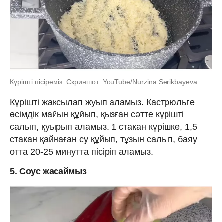
Күрішті пісіреміз. Скриншот: YouTube/Nurzina Serikbayeva
Күрішті жақсылап жуып аламыз. Кастрюльге
өсімдік майын құйып, қызған сәтте күрішті
салып, қуырып аламыз. 1 стакан күрішке, 1,5
стакан қайнаған су құйып, тұзын салып, баяу
отта 20-25 минутта пісіріп аламыз.
5. Соус жасаймыз