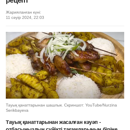
рецепт
Жарияланған күні:
11 сәуір 2024, 22:03
Тауық қанаттарынан шашлык. Скриншот: YouTube/Nurzina
Serikbayeva
Тауық қанаттарынан жасалған кәуәп -
отбасыңыздың сүйікті тағамдарының біріне