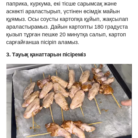
паприка, куркума, екі тісше сарымсақ және
аскөкті араластырып, үстінен өсімдік майын
құямыз. Осы соусты картопқа құйып, жақсылап
араластырамыз. Дайын картопты 180 градуста
қызып тұрған пешке 20 минутқа салып, картоп
сарғайғанша пісіріп аламыз.
3. Тауық қанаттарын пісіреміз