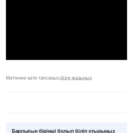
Мәтіннен қате тапсаңыз,
бізге жазыңыз
Барлығын бірінші болып біліп отырыңыз