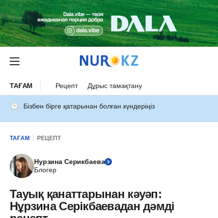
ТАҒАМ
Рецепт
Дұрыс тамақтану
Бізбен бірге қатарынан болған күндеріңіз
ТАҒАМ
РЕЦЕПТ
Нурзина Серикбаева
Блогер
Тауық қанаттарынан кәуәп:
Нұрзина Серікбаевадан дәмді