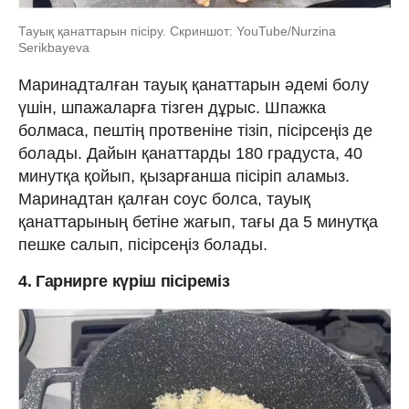
Тауық қанаттарын пісіру. Скриншот: YouTube/Nurzina
Serikbayeva
Маринадталған тауық қанаттарын әдемі болу
үшін, шпажаларға тізген дұрыс. Шпажка
болмаса, пештің протвеніне тізіп, пісірсеңіз де
болады. Дайын қанаттарды 180 градуста, 40
минутқа қойып, қызарғанша пісіріп аламыз.
Маринадтан қалған соус болса, тауық
қанаттарының бетіне жағып, тағы да 5 минутқа
пешке салып, пісірсеңіз болады.
4. Гарнирге күріш пісіреміз