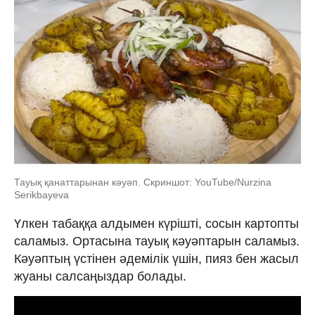
Тауық қанаттарынан кәуәп. Скриншот: YouTube/Nurzina
Serikbayeva
Үлкен табаққа алдымен күрішті, сосын картопты
саламыз. Ортасына тауық кәуәптарын саламыз.
Кәуәптың үстінен әдемілік үшін, пияз бен жасыл
жуаны салсаңыздар болады.