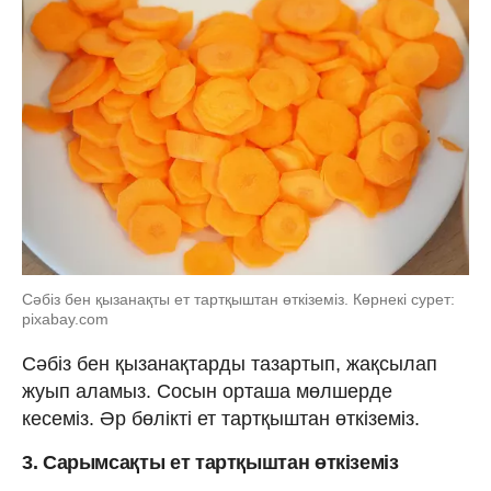
Сәбіз бен қызанақты ет тартқыштан өткіземіз. Көрнекі сурет:
pixabay.com
Сәбіз бен қызанақтарды тазартып, жақсылап
жуып аламыз. Сосын орташа мөлшерде
кесеміз. Әр бөлікті ет тартқыштан өткіземіз.
3. Сарымсақты ет тартқыштан өткіземіз