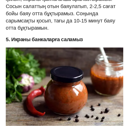
Сосын салаттың отын баяулатып, 2-2,5 сағат
бойы баяу отта бұқтырамыз. Соңында
сарымсақты қосып, тағы да 10-15 минут баяу
отта бұқтырамын.
5. Икраны банкаларға саламыз