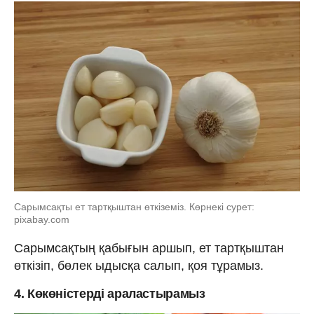
Сарымсақты ет тартқыштан өткіземіз. Көрнекі сурет:
pixabay.com
Сарымсақтың қабығын аршып, ет тартқыштан
өткізіп, бөлек ыдысқа салып, қоя тұрамыз.
4. Көкөністерді араластырамыз