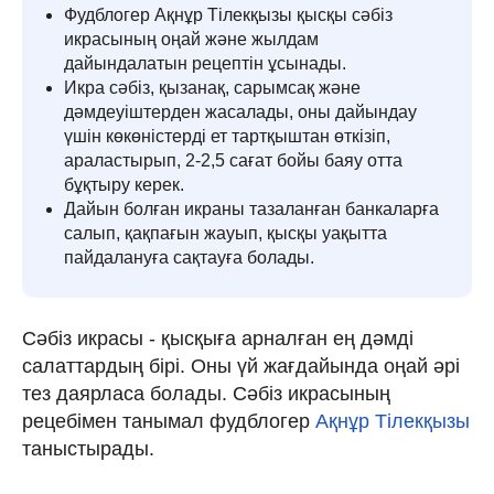
Фудблогер Ақнұр Тілекқызы қысқы сәбіз
икрасының оңай және жылдам
дайындалатын рецептін ұсынады.
Икра сәбіз, қызанақ, сарымсақ және
дәмдеуіштерден жасалады, оны дайындау
үшін көкөністерді ет тартқыштан өткізіп,
араластырып, 2-2,5 сағат бойы баяу отта
бұқтыру керек.
Дайын болған икраны тазаланған банкаларға
салып, қақпағын жауып, қысқы уақытта
пайдалануға сақтауға болады.
Сәбіз икрасы - қысқыға арналған ең дәмді
салаттардың бірі. Оны үй жағдайында оңай әрі
тез даярласа болады. Сәбіз икрасының
рецебімен танымал фудблогер
Ақнұр Тілекқызы
таныстырады.