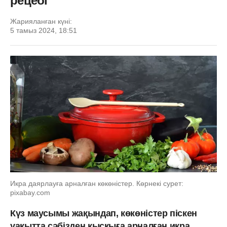
рецебі
Жарияланған күні:
5 тамыз 2024, 18:51
Икра даярлауға арналған көкөністер. Көрнекі сурет:
pixabay.com
Күз маусымы жақындап, көкөністер піскен
уақытта сәбізден қысқыға арналған икра