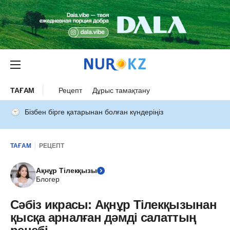
ТАҒАМ
Рецепт
Дұрыс тамақтану
Бізбен бірге қатарынан болған күндеріңіз
ТАҒАМ
РЕЦЕПТ
Ақнұр Тілекқызы
Блогер
Сәбіз икрасы: Ақнұр Тілекқызынан
қысқа арналған дәмді салаттың