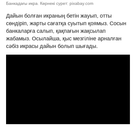
Банкадағы икра. Көрнекі сурет: pixabay.com
Дайын болған икраның бетін жауып, отты
сөндіріп, жарты сағатқа суытып қоямыз. Сосын
банкаларға салып, қақпағын жақсылап
жабамыз. Осылайша, қыс мезгіліне арналған
сәбіз икрасы дайын болып шығады.