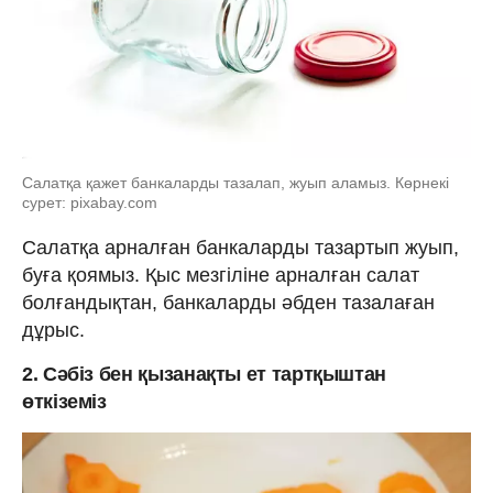
Салатқа қажет банкаларды тазалап, жуып аламыз. Көрнекі
сурет: pixabay.com
Салатқа арналған банкаларды тазартып жуып,
буға қоямыз. Қыс мезгіліне арналған салат
болғандықтан, банкаларды әбден тазалаған
дұрыс.
2. Сәбіз бен қызанақты ет тартқыштан
өткіземіз