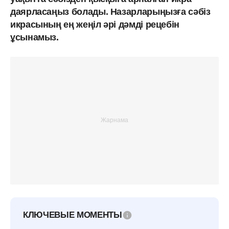
даярласаңыз болады. Назарларыңызға сәбіз
икрасының ең жеңіл әрі дәмді рецебін
ұсынамыз.
КЛЮЧЕВЫЕ МОМЕНТЫ