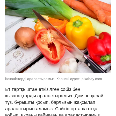
Көкөністерді араластырамыз. Көрнекі сурет: pixabay.com
Ет тартқыштан өткізілген сәбіз бен
қызанақтарды араластырамыз. Дәміне қарай
тұз, бұрышты қосып, барлығын жақсылап
араластырып аламыз. Сөйтіп орташа отқа
қойып, икраны қайнағанша араластырамыз.