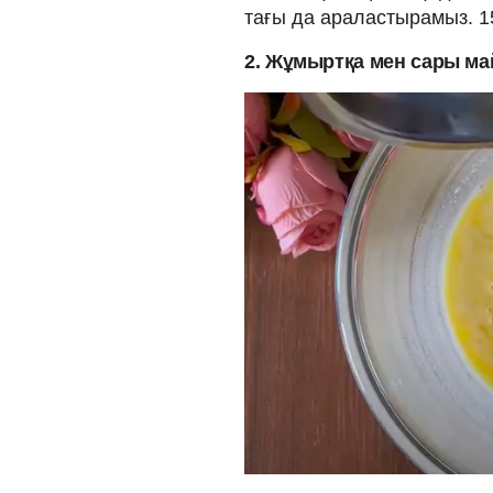
тағы да араластырамыз. 1
2. Жұмыртқа мен сары м