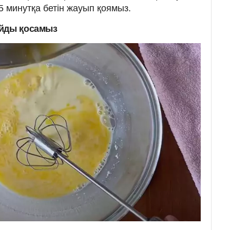
5 минутқа бетін жауып қоямыз.
айды қосамыз