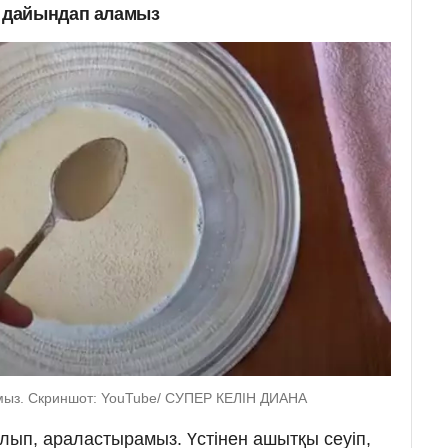
 дайындап аламыз
ыз. Скриншот: YouTube/ СУПЕР КЕЛІН ДИАНА
алып, араластырамыз. Үстінен ашытқы сеуіп,