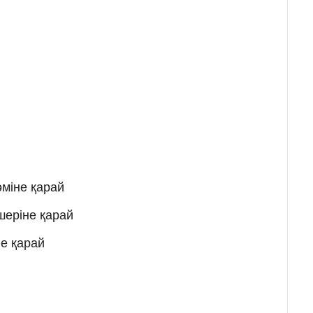
й
әміне қарай
шеріне қарай
не қарай