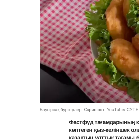
Бауырсақ бургерлер. Скриншот: YouTube/ СУП
Фастфуд тағамдарының кү
көптеген қыз-келіншек ол
қазақтың ұлттық тағамы б