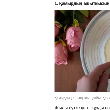
1. Қамырдың ашытқысын
Қамырдың ашытқысын дайындайм
Жылы сүтке қант, тұзды с