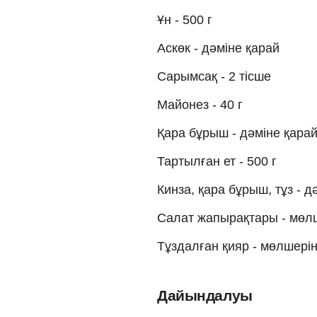
Ұн - 500 г
Аскөк - дәміне қарай
Сарымсақ - 2 тісше
Майонез - 40 г
Қара бұрыш - дәміне қара
Тартылған ет - 500 г
Кинза, қара бұрыш, тұз - д
Салат жапырақтары - мөл
Тұздалған қияр - мөлшері
Дайындалуы