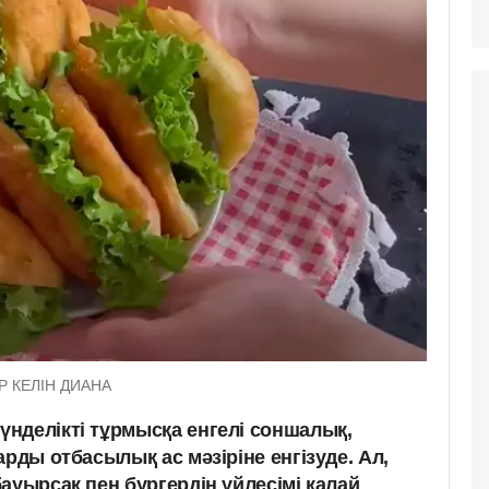
ЕР КЕЛІН ДИАНА
нделікті тұрмысқа енгелі соншалық,
арды отбасылық ас мәзіріне енгізуде. Ал,
ауырсақ пен бургердің үйлесімі қалай