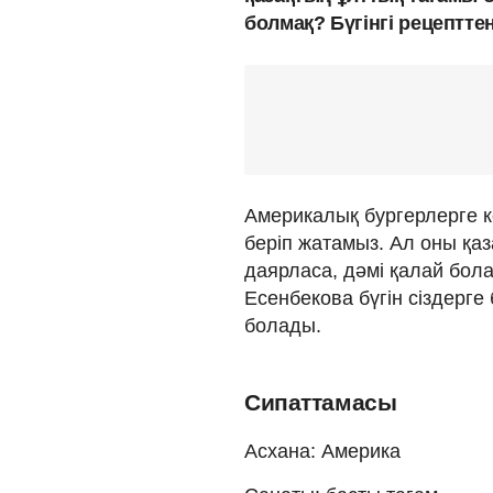
болмақ? Бүгінгі рецептте
Америкалық бургерлерге 
беріп жатамыз. Ал оны қаз
даярласа, дәмі қалай бо
Есенбекова бүгін сіздерг
болады.
Сипаттамасы
Асхана: Америка