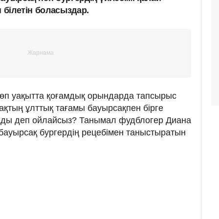
н білетін боласыздар.
көп уақытта қоғамдық орындарда тапсырыс
ақтың ұлттық тағамы бауырсақпен бірге
лады деп ойлайсыз? Танымал фудблогер Диана
е бауырсақ бургердің рецебімен таныстыратын