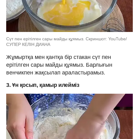
Сүт пен ерітілген сары майды құямыз. Скриншот: YouTube/
СУПЕР КЕЛІН ДИАНА
Жұмыртқа мен қантқа бір стакан сүт пен
ерітілген сары майды құямыз. Барлығын
венчикпен жақсылап араластырамыз.
3. Ұн қосып, қамыр илейміз