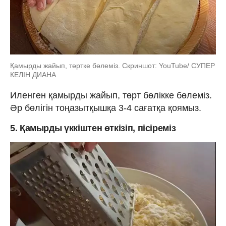
Қамырды жайып, төртке бөлеміз. Скриншот: YouTube/ СУПЕР
КЕЛІН ДИАНА
Иленген қамырды жайып, төрт бөлікке бөлеміз.
Әр бөлігін тоңазытқышқа 3-4 сағатқа қоямыз.
5. Қамырды үккіштен өткізіп, пісіреміз