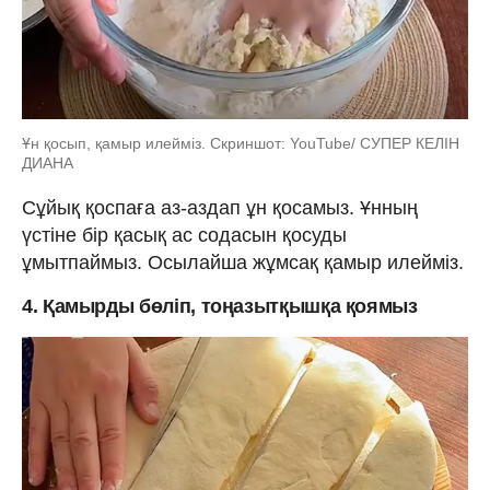
Ұн қосып, қамыр илейміз. Скриншот: YouTube/ СУПЕР КЕЛІН
ДИАНА
Сұйық қоспаға аз-аздап ұн қосамыз. Ұнның
үстіне бір қасық ас содасын қосуды
ұмытпаймыз. Осылайша жұмсақ қамыр илейміз.
4. Қамырды бөліп, тоңазытқышқа қоямыз