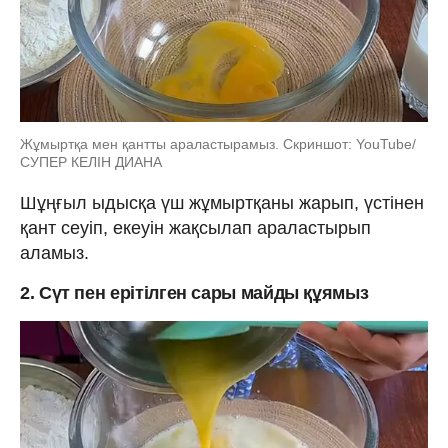
Жұмыртқа мен қантты араластырамыз. Скриншот: YouTube/
СУПЕР КЕЛІН ДИАНА
Шұңғыл ыдысқа үш жұмыртқаны жарып, үстінен
қант сеуіп, екеуін жақсылап араластырып
аламыз.
2. Cүт пен ерітілген сары майды құямыз