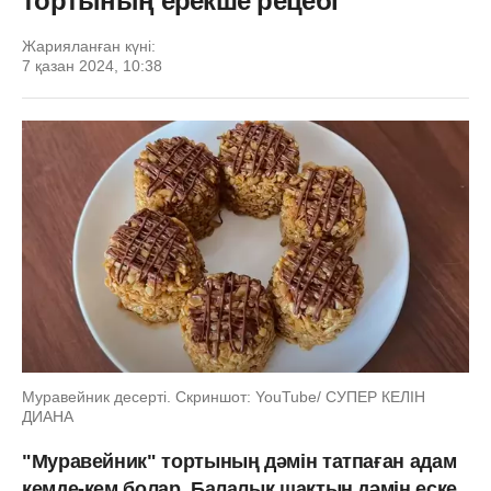
тортының ерекше рецебі
Жарияланған күні:
7 қазан 2024, 10:38
Муравейник десерті. Скриншот: YouTube/ СУПЕР КЕЛІН
ДИАНА
"Муравейник" тортының дәмін татпаған адам
кемде-кем болар. Балалық шақтың дәмін еске