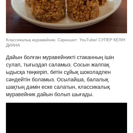
Классикалық муравейник. Скриншот: YouTube/ СУПЕР КЕЛІН
ДИАНА
Дайын болған муравейникті стаканның ішін
сулап, тығыздап саламыз. Сосын жалпақ
ыдысқа төңкеріп, бетін сұйық шоколадпен
сәндейтін боламыз. Осылайша, балалық
шақтың дәмін еске салатын, классикалық
муравейник дайын болып шығады.