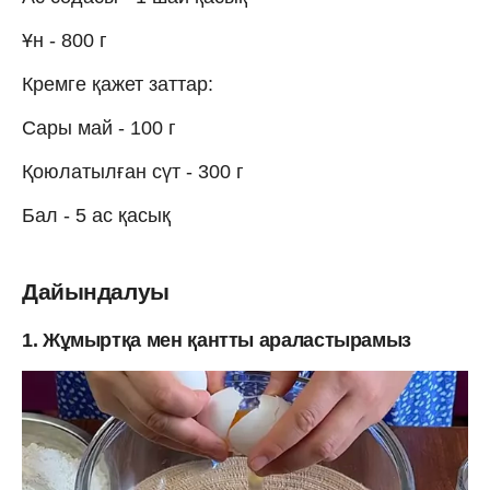
Ұн - 800 г
Кремге қажет заттар:
Сары май - 100 г
Қоюлатылған сүт - 300 г
Бал - 5 ас қасық
Дайындалуы
1. Жұмыртқа мен қантты араластырамыз