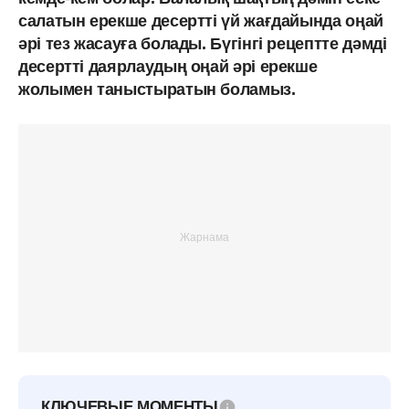
салатын ерекше десертті үй жағдайында оңай
әрі тез жасауға болады. Бүгінгі рецептте дәмді
десертті даярлаудың оңай әрі ерекше
жолымен таныстыратын боламыз.
КЛЮЧЕВЫЕ МОМЕНТЫ