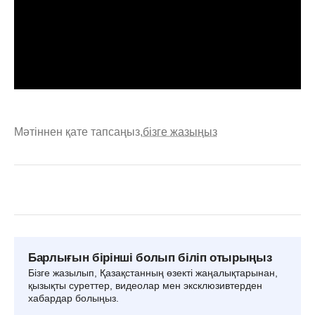
Мәтіннен қате тапсаңыз,
бізге жазыңыз
Барлығын бірінші болып біліп отырыңыз
Бізге жазылып, Қазақстанның өзекті жаңалықтарынан,
қызықты суреттер, видеолар мен эксклюзивтерден
хабардар болыңыз.