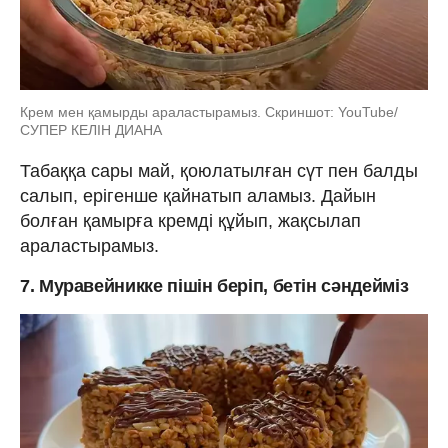
Крем мен қамырды араластырамыз. Скриншот: YouTube/
СУПЕР КЕЛІН ДИАНА
Табаққа сары май, қоюлатылған сүт пен балды
салып, ерігенше қайнатып аламыз. Дайын
болған қамырға кремді құйып, жақсылап
араластырамыз.
7. Муравейникке пішін беріп, бетін сәндейміз