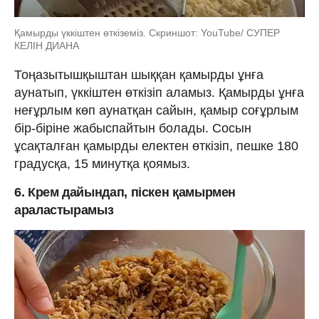
Қамырды үккіштен өткіземіз. Скриншот: YouTube/ СУПЕР
КЕЛІН ДИАНА
Тоңазытышқыштан шыққан қамырды ұнға
аунатып, үккіштен өткізіп аламыз. Қамырды ұнға
неғұрлым көп аунатқан сайын, қамыр соғұрлым
бір-біріне жабыспайтын болады. Сосын
ұсақталған қамырды електен өткізіп, пешке 180
градусқа, 15 минутқа қоямыз.
6. Крем дайындап, піскен қамырмен
араластырамыз