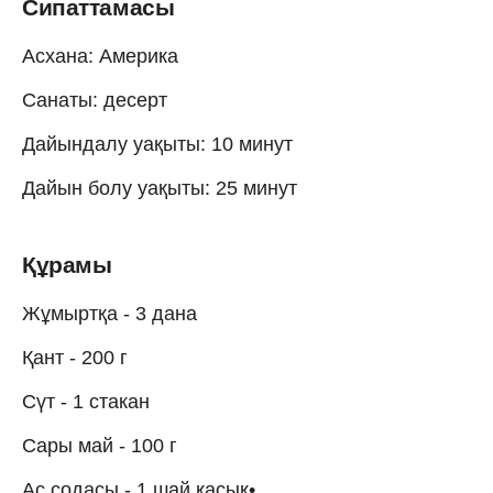
Сипаттамасы
Асхана: Америка
Санаты: десерт
Дайындалу уақыты: 10 минут
Дайын болу уақыты: 25 минут
Құрамы
Жұмыртқа - 3 дана
Қант - 200 г
Cүт - 1 стакан
Сары май - 100 г
Ас содасы - 1 шай қасық•