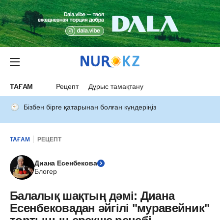
ТАҒАМ
Рецепт
Дұрыс тамақтану
Бізбен бірге қатарынан болған күндеріңіз
ТАҒАМ
РЕЦЕПТ
Диана Есенбекова
Блогер
Балалық шақтың дәмі: Диана
Есенбековадан әйгілі "муравейник"