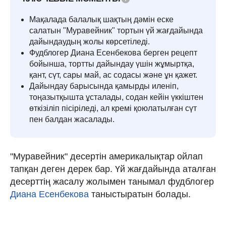
Мақалада балалық шақтың дәмін еске
салатын "Муравейник" тортын үй жағдайында
дайындаудың жолы көрсетіледі.
Фудблогер Диана Есенбекова берген рецепт
бойынша, тортты дайындау үшін жұмыртқа,
қант, сүт, сары май, ас содасы және ұн қажет.
Дайындау барысында қамырды иленіп,
тоңазытқышта ұсталады, содан кейін үккіштен
өткізіліп пісіріледі, ал кремі қоюлатылған сүт
пен балдан жасалады.
"Муравейник" десертін америкалықтар ойлап
тапқан деген дерек бар. Үй жағдайында аталған
десерттің жасалу жолымен танымал фудблогер
Диана Есенбекова
таныстыратын болады.