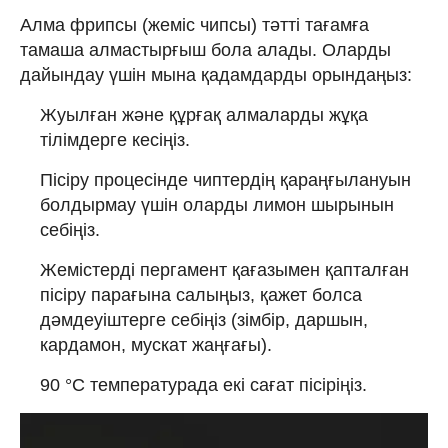
Алма фрипсы (жеміс чипсы) тәтті тағамға
тамаша алмастырғыш бола алады. Оларды
дайындау үшін мына қадамдарды орындаңыз:
Жуылған және құрғақ алмаларды жұқа
тілімдерге кесіңіз.
Пісіру процесінде чиптердің қараңғылануын
болдырмау үшін оларды лимон шырынын
себіңіз.
Жемістерді пергамент қағазымен қапталған
пісіру парағына салыңыз, қажет болса
дәмдеуіштерге себіңіз (зімбір, даршын,
кардамон, мускат жаңғағы).
90 °C температурада екі сағат пісіріңіз.