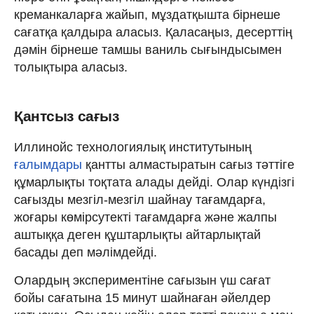
креманкаларға жайып, мұздатқышта бірнеше
сағатқа қалдыра аласыз. Қаласаңыз, десерттің
дәмін бірнеше тамшы ваниль сығындысымен
толықтыра аласыз.
Қантсыз cағыз
Иллинойс технологиялық институтының
ғалымдары
қантты алмастыратын сағыз тәттіге
құмарлықты тоқтата алады дейді. Олар күндізгі
сағызды мезгіл-мезгіл шайнау тағамдарға,
жоғары көмірсутекті тағамдарға және жалпы
аштыққа деген құштарлықты айтарлықтай
басады деп мәлімдейді.
Олардың экспериментіне сағызын үш сағат
бойы сағатына 15 минут шайнаған әйелдер