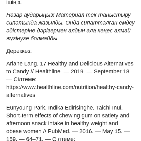
ішіңіз.
Назар аударыңыз! Материал тек таныстыру
сипатында жазылды. Онда сипатталған емдеу
әдістеріне дәрігермен алдын ала кеңес алмай
жүгінуге болмайды.
Дереккөз:
Ariane Lang. 17 Healthy and Delicious Alternatives
to Candy // Healthline. — 2019. — September 18.
— Сілтеме:
https://www.healthline.com/nutrition/healthy-candy-
alternatives
Eunyoung Park, Indika Edirisinghe, Taichi Inui.
Short-term effects of chewing gum on satiety and
afternoon snack intake in healthy weight and
obese women // PubMed. — 2016. — May 15. —
159. — 64–71. — Сілтеме: