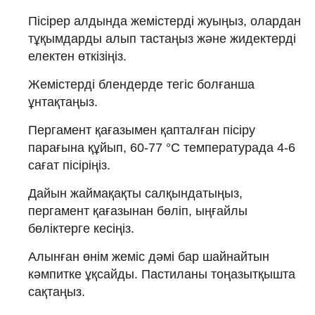
Пісірер алдында жемістерді жуыңыз, олардан
тұқымдарды алып тастаңыз және жидектерді
електен өткізіңіз.
Жемістерді блендерде тегіс болғанша
ұнтақтаңыз.
Пергамент қағазымен қапталған пісіру
парағына құйып, 60-77 °C температурада 4-6
сағат пісіріңіз.
Дайын жаймақақты салқындатыңыз,
пергамент қағазынан бөліп, ыңғайлы
бөліктерге кесіңіз.
Алынған өнім жеміс дәмі бар шайнайтын
кәмпитке ұқсайды. Пастиланы тоңазытқышта
сақтаңыз.