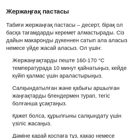
Жержаңғақ пастасы
Табиғи жержаңғақ пастасы – десерт, бірақ ол
басқа тағамдарды керемет алмастырады. Сіз
дайын макаронды дүкеннен сатып ала аласыз
немесе үйде жасай аласыз. Ол үшін:
Жержаңғақтарды пеште 160-170 °C
температурада 10 минут қайнатыңыз, кейде
күйіп қалмас үшін араластырыңыз.
Салқындатылған және қабығы аршылған
жаңғақтарды блендермен турап, тегіс
болғанша ұсақтаңыз.
Қажет болса, құрылғыны салқындату үшін
үзіліс жасаңыз.
Дәміне қарай қоспаға тұз, какао немесе