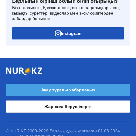
Барлығын бірінші болып біліп отырыңыз
Бізге жазылып, Қазақстанның өзекті жаңалықтарынан,
қызықты суреттер, видеолар мен эксклюзивтерден
хабардар болыңыз.
Instagram
Ақау туралы хабарлаңыз
Жарнама берушілерге
® NUR.KZ 2009-2026 Барлық құқық қорғалған 01.08.2024