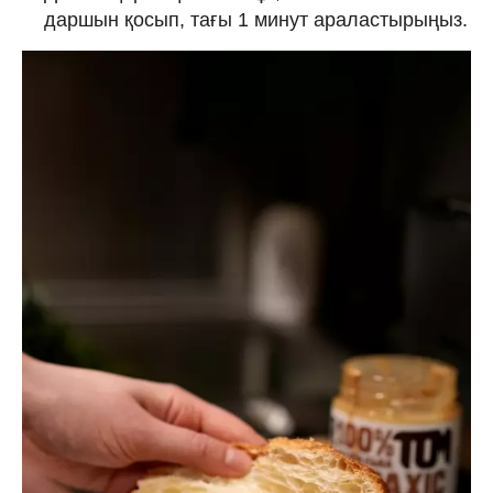
даршын қосып, тағы 1 минут араластырыңыз.