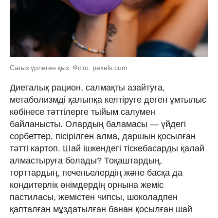
Сағыз үрлеген қыз. Фото: pexels.com
Диеталық рацион, салмақты азайтуға,
метаболизмді қалыпқа келтіруге деген ұмтылыс
көбінесе тәттілерге тыйым салумен
байланысты. Олардың баламасы — үйдегі
сорбеттер, пісірілген алма, даршын қосылған
тәтті картоп. Шай ішкендегі тіскебасарды қалай
алмастыруға болады? Тоқаштардың,
торттардың, печеньелердің және басқа да
кондитерлік өнімдердің орнына жеміс
пастиласы, жемістен чипсы, шоколадпен
қапталған мұздатылған банан қосылған шай