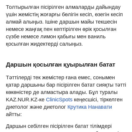
Толтырылған пісірілген алмаларды дайындау
үшін жемістің жоғарғы бөлігін кесіп, өзегін кесіп
алмай алыңыз. Ішіне даршын майы текшесін
немесе жаңғақ пен кептірілген өрік қосылған
сүзбе немесе лимон қабығы мен ваниль
қосылған жидектерді салыңыз.
Даршын қосылған қуырылған батат
Тәттілерді тек жемістер ғана емес, сонымен
қатар даршыны бар пісірілген батат сияқты тәтті
көкөністер де алмастыра алады. Бұл туралы
KAZ.NUR.KZ-ке
ClinicSpots
кеңесшісі, тіркелген
диетолог және диетолог
Крутика Нанавати
айтты:
Даршын себілген пісірілген батат тілімдері