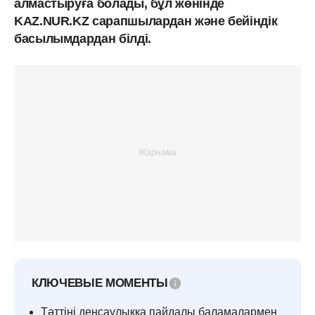
алмастыруға болады, бұл жөнінде
KAZ.NUR.KZ сарапшылардан және бейіндік
басылымдардан білді.
КЛЮЧЕВЫЕ МОМЕНТЫ
Тәттіні денсаулыққа пайдалы баламалармен