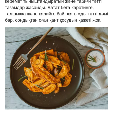
керемет тыныштандыратын және табиғи тәтті
тағамдар жасайды. Батат бета-каротинге,
талшыққа және калийге бай, жағымды тәтті дәмі
бар, сондықтан оған қант қосудың қажеті жоқ.