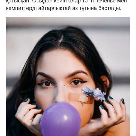
қатысқан. Осыдан кейін олар тәтті печенье мен
кәмпиттерді айтарлықтай аз тұтына бастады.