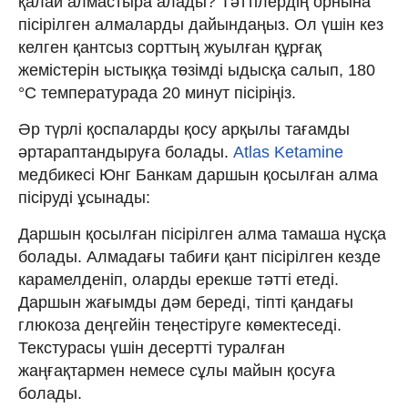
қалай алмастыра алады? Тәттілердің орнына
пісірілген алмаларды дайындаңыз. Ол үшін кез
келген қантсыз сорттың жуылған құрғақ
жемістерін ыстыққа төзімді ыдысқа салып, 180
°C температурада 20 минут пісіріңіз.
Әр түрлі қоспаларды қосу арқылы тағамды
әртараптандыруға болады.
Atlas Ketamine
медбикесі Юнг Банкам даршын қосылған алма
пісіруді ұсынады:
Даршын қосылған пісірілген алма тамаша нұсқа
болады. Алмадағы табиғи қант пісірілген кезде
карамелденіп, оларды ерекше тәтті етеді.
Даршын жағымды дәм береді, тіпті қандағы
глюкоза деңгейін теңестіруге көмектеседі.
Текстурасы үшін десертті туралған
жаңғақтармен немесе сұлы майын қосуға
болады.