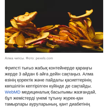
Алма чипсы. Фото: pexels.com
Фрипсті тығыз жабық контейнерде қараңғы
жерде 3 айдан 6 айға дейін сақтаңыз. Алма
өзінің қоректік және пайдалы қасиеттерінің
көпшілігін кептірілген күйінде де сақтайды.
WebMD
медициналық басылымы жазғандай,
бұл жемістерді үнемі тұтыну жүрек-қан
тамырлары ауруларының, қант диабетінің