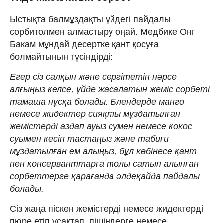
Ыстықта балмұздақты үйдегі пайдалы
сорбитолмен алмастыру оңай. Медбике Онг
Бакам мұндай десертке қант қосуға
болмайтынын түсіндірді:
Егер сіз салқын және сергітетін нәрсе
алғыңыз келсе, үйде жасалатын жеміс сорбеті
тамаша нұсқа болады. Блендерде манго
немесе жидектер сияқты мұздатылған
жемістерді аздап ауыз сумен немесе кокос
суымен кесіп тастаңыз және табиғи
мұздатылған ем алыңыз, бұл көбінесе қант
пен консерванттарға толы сатып алынған
сорбеттерге қарағанда әлдеқайда пайдалы
болады.
Сіз жаңа піскен жемістерді немесе жидектерді
пюре етіп ұсақтап, пішіндерге немесе