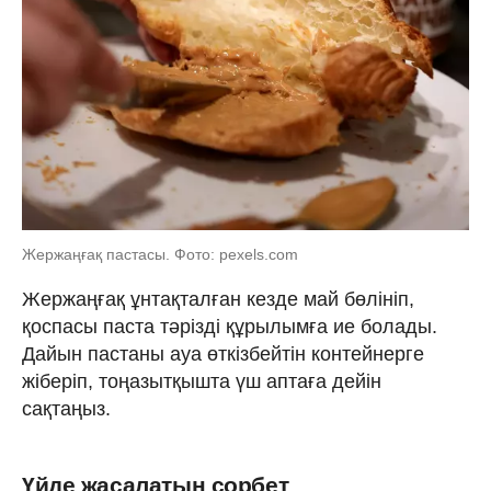
Жержаңғақ пастасы. Фото: pexels.com
Жержаңғақ ұнтақталған кезде май бөлініп,
қоспасы паста тәрізді құрылымға ие болады.
Дайын пастаны ауа өткізбейтін контейнерге
жіберіп, тоңазытқышта үш аптаға дейін
сақтаңыз.
Үйде жасалатын сорбет