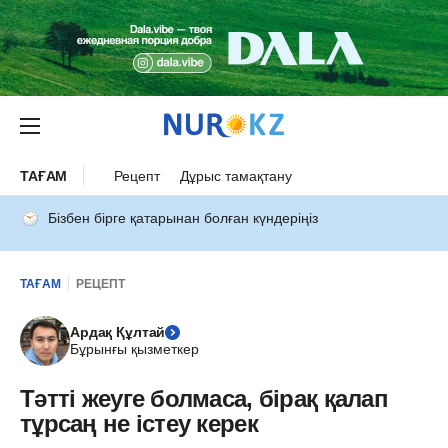
ТАҒАМ
Рецепт
Дұрыс тамақтану
Бізбен бірге қатарынан болған күндеріңіз
ТАҒАМ
РЕЦЕПТ
Ардақ Құлтай
Бұрынғы қызметкер
Тәтті жеуге болмаса, бірақ қалап
тұрсаң не істеу керек