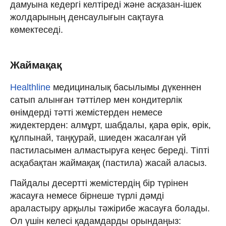
дамуына кедергі келтіреді және асқазан-ішек
жолдарының денсаулығын сақтауға
көмектеседі.
Жаймақақ
Healthline
медициналық басылымы дүкеннен
сатып алынған тәттілер мен кондитерлік
өнімдерді тәтті жемістерден немесе
жидектерден: алмұрт, шабдалы, қара өрік, өрік,
құлпынай, таңқурай, шиеден жасалған үй
пастиласымен алмастыруға кеңес береді. Тіпті
асқабақтан жаймақақ (пастила) жасай аласыз.
Пайдалы десертті жемістердің бір түрінен
жасауға немесе бірнеше түрлі дәмді
араластыру арқылы тәжірибе жасауға болады.
Ол үшін келесі қадамдарды орындаңыз: