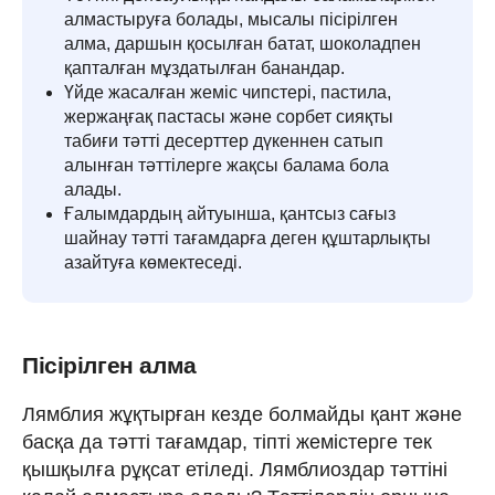
алмастыруға болады, мысалы пісірілген
алма, даршын қосылған батат, шоколадпен
қапталған мұздатылған банандар.
Үйде жасалған жеміс чипстері, пастила,
жержаңғақ пастасы және сорбет сияқты
табиғи тәтті десерттер дүкеннен сатып
алынған тәттілерге жақсы балама бола
алады.
Ғалымдардың айтуынша, қантсыз сағыз
шайнау тәтті тағамдарға деген құштарлықты
азайтуға көмектеседі.
Пісірілген алма
Лямблия жұқтырған кезде болмайды қант және
басқа да тәтті тағамдар, тіпті жемістерге тек
қышқылға рұқсат етіледі. Лямблиоздар тәттіні