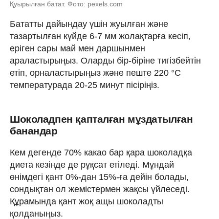
Қуырылған батат. Фото: pexels.com
Бататты дайындау үшін жуылған және
тазартылған күйде 6-7 мм жолақтарға кесіп,
еріген сары май мен даршынмен
араластырыңыз. Оларды бір-біріне тигізбейтін
етіп, орналастырыңыз және пеште 220 °C
температурада 20-25 минут пісіріңіз.
Шоколадпен қапталған мұздатылған
банандар
Кем дегенде 70% какао бар қара шоколадқа
диета кезінде де рұқсат етіледі. Мұндай
өнімдегі қант 0%-дан 15%-ға дейін болады,
сондықтан ол жемістермен жақсы үйлеседі.
Құрамында қант жоқ ащы шоколадты
қолданыңыз.