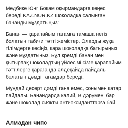
Медбике Юнг Бокам оқырмандарға кеңес
береді KAZ.NUR.KZ шоколадқа салынған
бананды мұздатыңыз:
Банан — қарапайым тағамға тамаша негіз
болатын табиғи тәтті жемістер. Оларды жұқа
тілімдерге кесіңіз, қара шоколадқа батырыңыз
және мұздатыңыз. Бұл кремді банан мен
қытырлақ шоколадтың үйлесімі сізге қарапайым
тәттілерге қарағанда әлдеқайда пайдалы
болатын дәмді тағамдар береді.
Мұндай десерт дәмді ғана емес, сонымен қатар
пайдалы. Банандарда калий, В дәрумені бар
және шоколад сияқты антиоксиданттарға бай.
Алмадан чипс