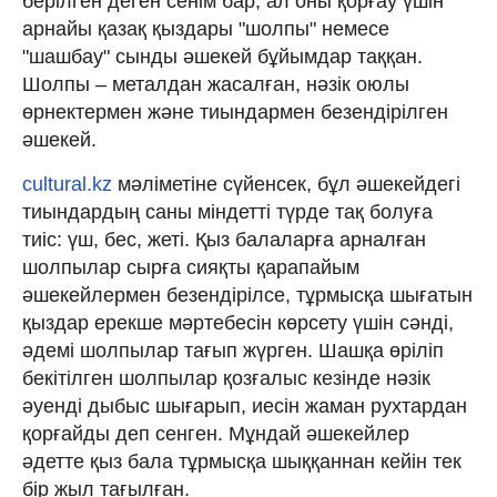
берілген деген сенім бар, ал оны қорғау үшін
арнайы қазақ қыздары "шолпы" немесе
"шашбау" сынды әшекей бұйымдар таққан.
Шолпы – металдан жасалған, нәзік оюлы
өрнектермен және тиындармен безендірілген
әшекей.
cultural.kz
мәліметіне сүйенсек, бұл әшекейдегі
тиындардың саны міндетті түрде тақ болуға
тиіс: үш, бес, жеті. Қыз балаларға арналған
шолпылар сырға сияқты қарапайым
әшекейлермен безендірілсе, тұрмысқа шығатын
қыздар ерекше мәртебесін көрсету үшін сәнді,
әдемі шолпылар тағып жүрген. Шашқа өріліп
бекітілген шолпылар қозғалыс кезінде нәзік
әуенді дыбыс шығарып, иесін жаман рухтардан
қорғайды деп сенген. Мұндай әшекейлер
әдетте қыз бала тұрмысқа шыққаннан кейін тек
бір жыл тағылған.