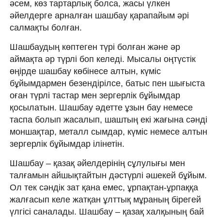
әсем, көз тартарлық болса, жасы үлкен
әйелдерге арналған шашбау қарапайым әрі
салмақты болған.
Шашбаудың көптеген түрі болған және әр
аймақта әр түрлі боп келеді. Мысалы оңтүстік
өңірде шашбау көбінесе алтын, күміс
бұйымдармен безендірілсе, батыс пен шығыста
оған түрлі тастар мен зергерлік бұйымдар
қосылатын. Шашбау әдетте ұзын бау немесе
таспа болып жасалып, шаштың екі жағына сәнді
моншақтар, металл сымдар, күміс немесе алтын
зергерлік бұйымдар ілінетін.
Шашбау – қазақ әйелдерінің сұлулығы мен
талғамын айшықтайтын дәстүрлі әшекей бұйым.
Ол тек сәндік зат қана емес, ұрпақтан-ұрпаққа
жалғасып келе жатқан ұлттық мұраның бірегей
үлгісі саналады. Шашбау – қазақ халқының бай