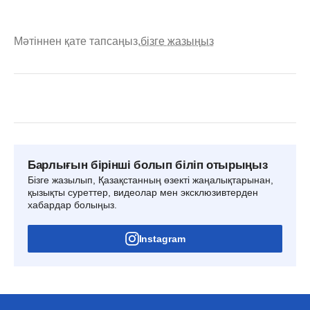
Мәтіннен қате тапсаңыз,
бізге жазыңыз
Барлығын бірінші болып біліп отырыңыз
Бізге жазылып, Қазақстанның өзекті жаңалықтарынан,
қызықты суреттер, видеолар мен эксклюзивтерден
хабардар болыңыз.
Instagram