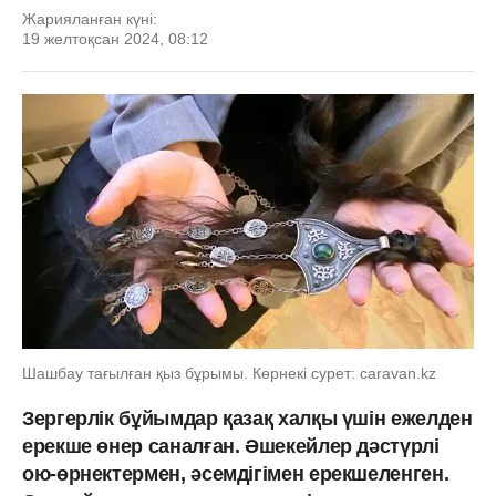
Жарияланған күні:
19 желтоқсан 2024, 08:12
Шашбау тағылған қыз бұрымы. Көрнекі сурет: caravan.kz
Зергерлік бұйымдар қазақ халқы үшін ежелден
ерекше өнер саналған. Әшекейлер дәстүрлі
ою-өрнектермен, әсемдігімен ерекшеленген.