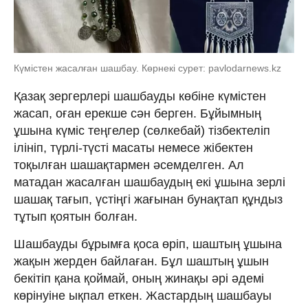
Күмістен жасалған шашбау. Көрнекі сурет: pavlodarnews.kz
Қазақ зергерлері шашбауды көбіне күмістен
жасап, оған ерекше сән берген. Бұйымның
ұшына күміс теңгелер (сөлкебай) тізбектеліп
ілініп, түрлі-түсті масаты немесе жібектен
тоқылған шашақтармен әсемделген. Ал
матадан жасалған шашбаудың екі ұшына зерлі
шашақ тағып, үстіңгі жағынан бунақтап құндыз
тұтып қоятын болған.
Шашбауды бұрымға қоса өріп, шаштың ұшына
жақын жерден байлаған. Бұл шаштың ұшын
бекітіп қана қоймай, оның жинақы әрі әдемі
көрінуіне ықпал еткен. Жастардың шашбауы