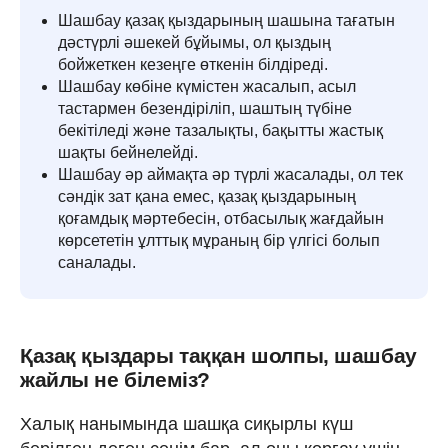
Шашбау қазақ қыздарының шашына тағатын
дәстүрлі әшекей бұйымы, ол қыздың
бойжеткен кезеңге өткенін білдіреді.
Шашбау көбіне күмістен жасалып, асыл
тастармен безендіріліп, шаштың түбіне
бекітіледі және тазалықты, бақытты жастық
шақты бейнелейді.
Шашбау әр аймақта әр түрлі жасалады, ол тек
сәндік зат қана емес, қазақ қыздарының
қоғамдық мәртебесін, отбасылық жағдайын
көрсететін ұлттық мұраның бір үлгісі болып
саналады.
Қазақ қыздары таққан шолпы, шашбау
жайлы не білеміз?
Халық нанымында шашқа сиқырлы күш