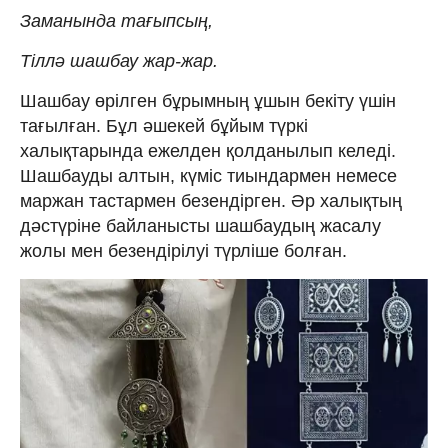
Заманында тағыпсың,
Тіллә шашбау жар-жар.
Шашбау өрілген бұрымның ұшын бекіту үшін
тағылған. Бұл әшекей бұйым түркі
халықтарында ежелден қолданылып келеді.
Шашбауды алтын, күміс тиындармен немесе
маржан тастармен безендірген. Әр халықтың
дәстүріне байланысты шашбаудың жасалу
жолы мен безендірілуі түрліше болған.