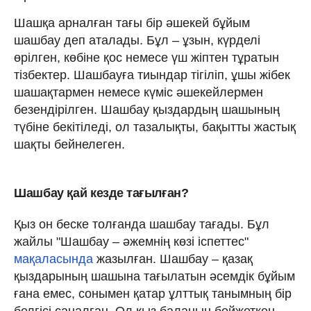
Шашқа арналған тағы бір әшекей бұйым
шашбау деп аталады. Бұл – ұзын, күрделі
өрілген, көбіне қос немесе үш жіптен тұратын
тізбектер. Шашбауға тиындар тігіліп, ұшы жібек
шашақтармен немесе күміс әшекейлермен
безендірілген. Шашбау қыздардың шашының
түбіне бекітіледі, ол тазалықты, бақытты жастық
шақты бейнелеген.
Шашбау қай кезде тағылған?
Қыз он беске толғанда шашбау тағады. Бұл
жайлы "Шашбау – әжемнің көзі іспеттес"
мақаласында
жазылған. Шашбау – қазақ
қыздарының шашына тағылатын әсемдік бұйым
ғана емес, сонымен қатар ұлттық танымның бір
белгісі саналған. Ол қыз баланың бойжеткен