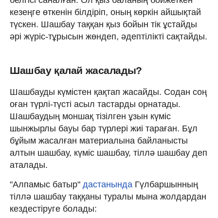
кезеңге өткенін білдіріп, оның көркін айшықтай
түскен. Шашбау таққан қыз бойын тік ұстайды
әрі жүріс-тұрысын жөндеп, әдептілікті сақтайды.
Шашбау қалай жасалады?
Шашбауды күмістен қақтап жасайды. Содан соң
оған түрлі-түсті асыл тастарды орнатады.
Шашбаудың моншақ тізілген ұзын күміс
шынжырлы бауы бар түрлері жиі тараған. Бұл
бұйым жасалған материалына байланысты
алтын шашбау, күміс шашбау, тіллә шашбау деп
аталады.
"Алпамыс батыр"
дастанында
Гүлбаршынның
тіллә шашбау таққаны туралы мына жолдардан
кездестіруге болады: