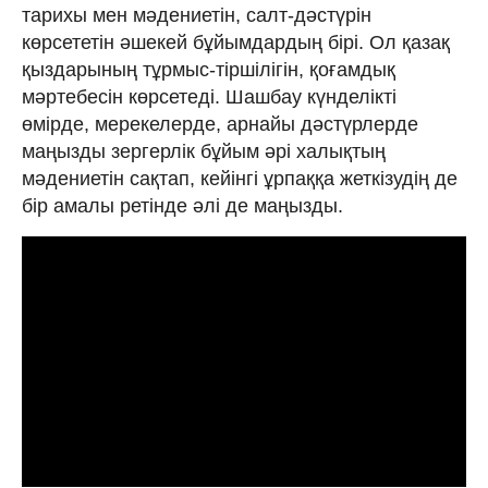
тарихы мен мәдениетін, салт-дәстүрін
көрсететін әшекей бұйымдардың бірі. Ол қазақ
қыздарының тұрмыс-тіршілігін, қоғамдық
мәртебесін көрсетеді. Шашбау күнделікті
өмірде, мерекелерде, арнайы дәстүрлерде
маңызды зергерлік бұйым әрі халықтың
мәдениетін сақтап, кейінгі ұрпаққа жеткізудің де
бір амалы ретінде әлі де маңызды.