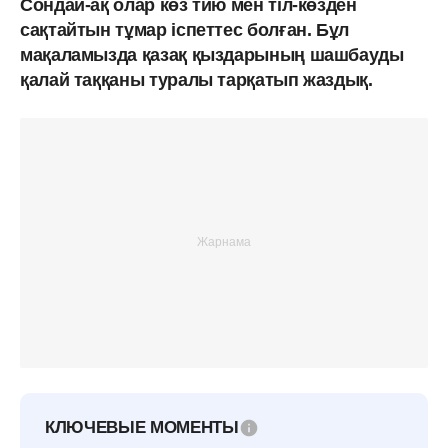
Сондай-ақ олар көз тию мен тіл-көзден
сақтайтын тұмар іспеттес болған. Бұл
мақаламызда қазақ қыздарының шашбауды
қалай таққаны туралы тарқатып жаздық.
КЛЮЧЕВЫЕ МОМЕНТЫ