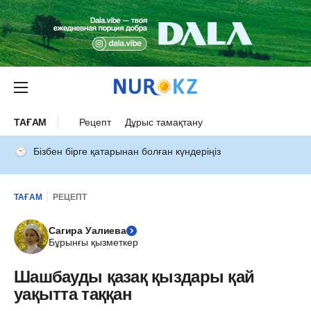
ТАҒАМ
Рецепт
Дұрыс тамақтану
Бізбен бірге қатарынан болған күндеріңіз
ТАҒАМ
РЕЦЕПТ
Сагира Уалиева
Бұрынғы қызметкер
Шашбауды қазақ қыздары қай
уақытта таққан