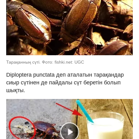
Тарақанның сүті. Фото: fishki.net: UGC
Diploptera punctata деп аталатын тарақандар
сиыр сүтінен де пайдалы сүт беретін болып
шықты.