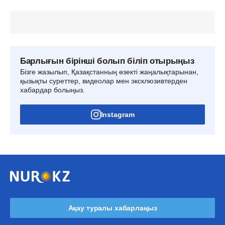
Барлығын бірінші болып біліп отырыңыз
Бізге жазылып, Қазақстанның өзекті жаңалықтарынан,
қызықты суреттер, видеолар мен эксклюзивтерден
хабардар болыңыз.
Instagram
Ақау туралы хабарлаңыз