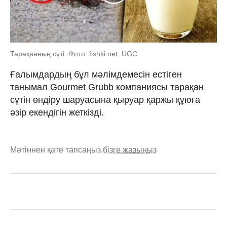
Тарақанның сүті. Фото: fishki.net: UGC
Ғалымдардың бұл мәлімдемесін естіген
танымал Gourmet Grubb компаниясы тарақан
сүтін өндіру шаруасына қыруар қаржы құюға
әзір екендігін жеткізді.
Мәтіннен қате тапсаңыз,
бізге жазыңыз