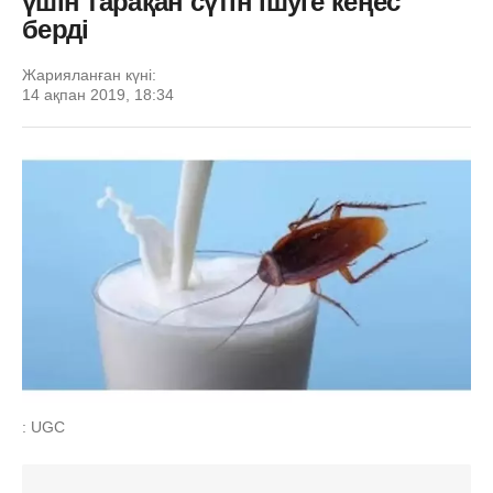
үшін тарақан сүтін ішуге кеңес
берді
Жарияланған күні:
14 ақпан 2019, 18:34
: UGC