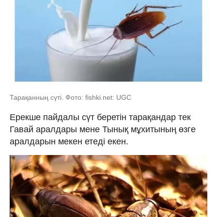
Тарақанның сүті. Фото: fishki.net: UGC
Ерекше пайдалы сүт беретін тарақандар тек
Гавай аралдары мене Тынық мұхитының өзге
аралдарын мекен етеді екен.