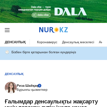
ДЕНСАУЛЫҚ
Коронавирус
Денсаулық мәселесі
Ана 
Бізбен бірге қатарынан болған күндеріңіз
ДЕНСАУЛЫҚ
Риза Шайқақ
Бұрынғы қызметкер
Ғалымдар денсаулықты жақсарту