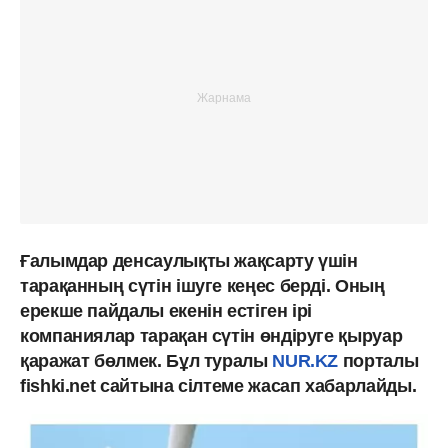
Ғалымдар денсаулықты жақсарту үшін
тарақанның сүтін ішуге кеңес берді. Оның
ерекше пайдалы екенін естіген ірі
компаниялар тарақан сүтін өндіруге қыруар
қаражат бөлмек. Бұл туралы
NUR.KZ
порталы
fishki.net сайтына сілтеме жасап хабарлайды.