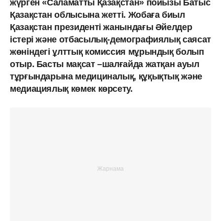
жүрген «Саламатты Қазақстан» пойызы Батыс
Қазақстан облысына жетті. Жобаға биыл
Қазақстан президенті жанындағы Әйелдер
істері және отбасылық-демографиялық саясат
жөніндегі ұлттық комиссия мұрындық болып
отыр. Басты мақсат –шалғайда жатқан ауыл
тұрғындарына медициналық, құқықтық және
медиациялық көмек көрсету.