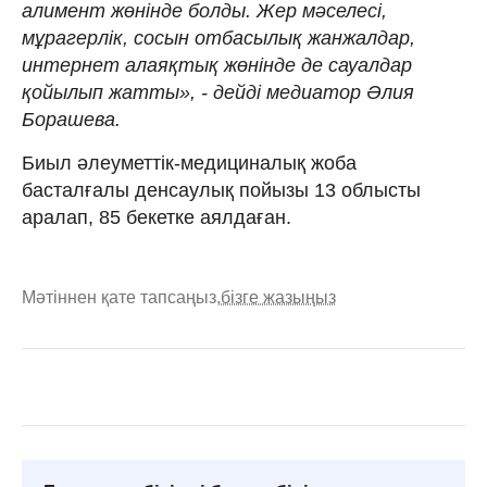
алимент жөнінде болды. Жер мәселесі,
мұрагерлік, сосын отбасылық жанжалдар,
интернет алаяқтық жөнінде де сауалдар
қойылып жатты», - дейді медиатор Әлия
Борашева.
Биыл әлеуметтік-медициналық жоба
басталғалы денсаулық пойызы 13 облысты
аралап, 85 бекетке аялдаған.
Мәтіннен қате тапсаңыз,
бізге жазыңыз