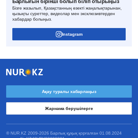
Барлығын бірінші болып біліп отырыңыз
Бізге жазылып, Қазақстанның өзекті жаңалықтарынан,
қызықты суреттер, видеолар мен эксклюзивтерден
хабардар болыңыз.
Instagram
Ақау туралы хабарлаңыз
Жарнама берушілерге
® NUR.KZ 2009-2026 Барлық құқық қорғалған 01.08.2024