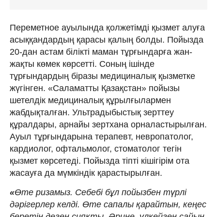
Переметное ауылында қолжетімді қызмет алуға
асыққандардың қарасы қалың болды. Пойызда
20-дан астам білікті маман тұрғындарға жан-
жақты көмек көрсетті. Соның ішінде
тұрғындардың біразы медициналық қызметке
жүгінген. «Саламатты Қазақстан» пойызы
шетелдік медициналық құрылғылармен
жабдықталған. Ультрадыбыстық зерттеу
құралдары, арнайы зертхана орналастырылған.
Ауыл тұрғындарына терапевт, невропатолог,
кардиолог, офтальмолог, стоматолог тегін
қызмет көрсетеді. Пойызда тіпті кішігірім ота
жасауға да мүмкіндік қарастырылған.
«
Өте ризамыз. Себебі бұл пойызбен түрлі
дәрігерлер келді. Өте сапалы қарайтын, кеңес
беретін деген сияқты. Әрине, үлкейген сайын