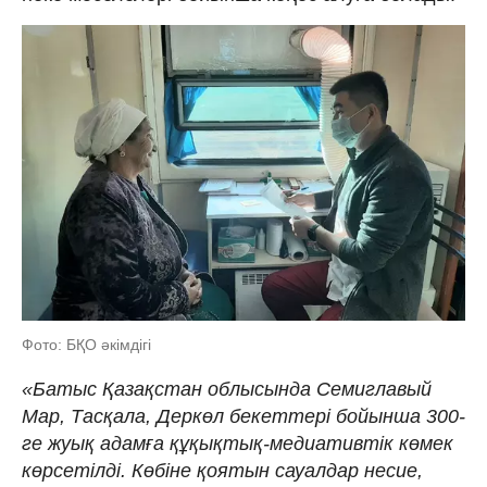
Фото: БҚО әкімдігі
«Батыс Қазақстан облысында Семиглавый
Мар, Тасқала, Деркөл бекеттері бойынша 300-
ге жуық адамға құқықтық-медиативтік көмек
көрсетілді. Көбіне қоятын сауалдар несие,