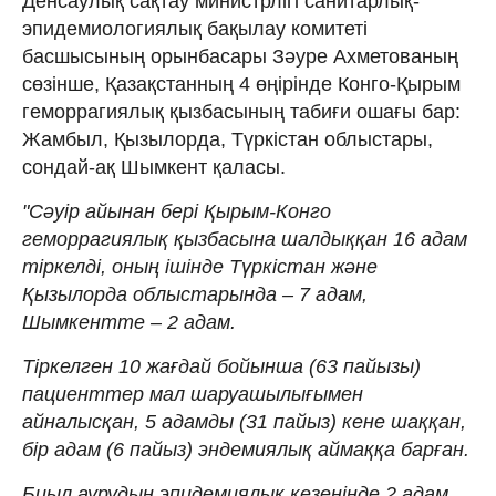
Денсаулық сақтау министрлігі санитарлық-
эпидемиологиялық бақылау комитеті
басшысының орынбасары Зәуре Ахметованың
сөзінше, Қазақстанның 4 өңірінде Конго-Қырым
геморрагиялық қызбасының табиғи ошағы бар:
Жамбыл, Қызылорда, Түркістан облыстары,
сондай-ақ Шымкент қаласы.
"Сәуір айынан бері Қырым-Конго
геморрагиялық қызбасына шалдыққан 16 адам
тіркелді, оның ішінде Түркістан және
Қызылорда облыстарында – 7 адам,
Шымкентте – 2 адам.
Тіркелген 10 жағдай бойынша (63 пайызы)
пациенттер мал шаруашылығымен
айналысқан, 5 адамды (31 пайыз) кене шаққан,
бір адам (6 пайыз) эндемиялық аймаққа барған.
Биыл аурудың эпидемиялық кезеңінде 2 адам