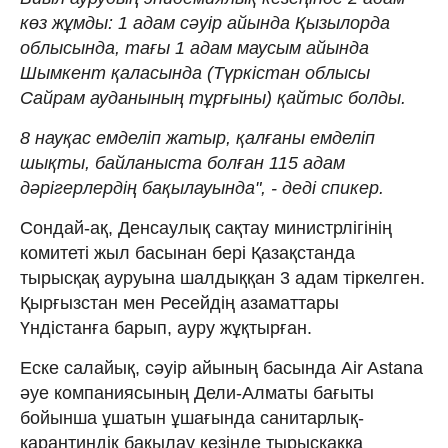
көз жұмды: 1 адам сәуір айында Қызылорда
облысында, тағы 1 адам маусым айында
Шымкент қаласында (Түркістан облысы
Сайрам ауданының тұрғыны) қайтыс болды.
8 науқас емделіп жатыр, қалғаны емделіп
шықты, байланыста болған 115 адам
дәрігерлердің бақылауында", - деді спикер.
Сондай-ақ, Денсаулық сақтау министрлігінің
комитеті жыл басынан бері Қазақстанда
тырысқақ ауруына шалдыққан 3 адам тіркелген.
Қырғызстан мен Ресейдің азаматтары
Үндістанға барып, ауру жұқтырған.
Еске салайық, сәуір айының басында Air Astana
әуе компаниясының Дели-Алматы бағыты
бойынша ұшатын ұшағында санитарлық-
карантиндік бақылау кезінде тырысқаққа