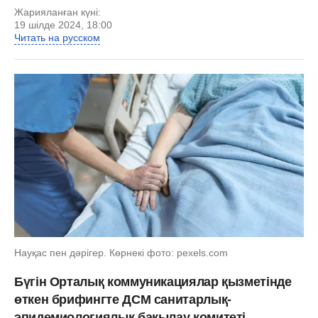
Жарияланған күні:
19 шілде 2024, 18:00
Читать на русском
Науқас пен дәрігер. Көрнекі фото: pexels.com
Бүгін Орталық коммуникациялар қызметінде
өткен брифингте ДСМ санитарлық-
эпидемиологиялық бақылау комитеті