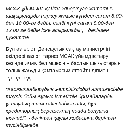
МСАК ұйымына қайта жіберілуге жататын
шақыруларды тіркеу жұмыс күндері сағат 8.00-
ден 18.00-ге дейін, сенбі күні сағат 8.00-ден
12.00-ге дейін іске асырылады", - делінген
құжатта.
Бұл өзгерісті Денсаулық сақтау министрлігі
өкілдері қазіргі тариф МСАК ұйымдастыру
кезінде ЖМК бөлімшесінің барлық шығыстарын
толық жабуды қамтамасыз етпейтіндігімен
түсіндіреді.
"Қаржыландырудың жеткіліксіздігі нәтижесінде
тәулік бойы жұмыс істейтін бригадаларды
ұстаудың тиімсіздігі байқалады, бұл
кредиторлық берешектің пайда болуына
әкеледі", - делінген қаулы жобасына берілген
түсіндірмеде.