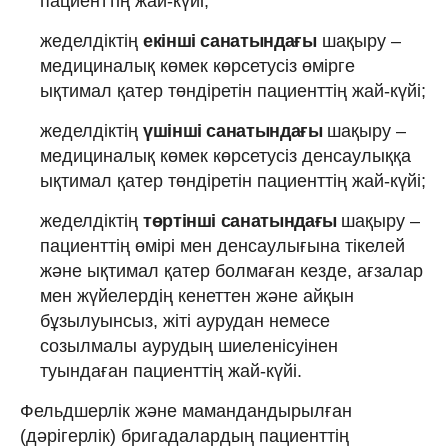
пациенттің жай-күйі;
жеделдіктің
екінші санатындағы
шақыру –
медициналық көмек көрсетусіз өмірге
ықтимал қатер төндіретін пациенттің жай-күйі;
жеделдіктің
үшінші санатындағы
шақыру –
медициналық көмек көрсетусіз денсаулыққа
ықтимал қатер төндіретін пациенттің жай-күйі;
жеделдіктің
төртінші санатындағы
шақыру –
пациенттің өмірі мен денсаулығына тікелей
және ықтимал қатер болмаған кезде, ағзалар
мен жүйелердің кенеттен және айқын
бұзылуынсыз, жіті аурудан немесе
созылмалы аурудың шиеленісуінен
туындаған пациенттің жай-күйі.
Фельдшерлік және мамандандырылған
(дәрігерлік) бригадалардың пациенттің