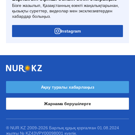
Бізге жазылып, Қазақстанның өзекті жаңалықтарынан,
қызықты суреттер, видеолар мен эксклюзивтерден
хабардар болыңыз.
Instagram
Ақау туралы хабарлаңыз
Жарнама берушілерге
® NUR.KZ 2009-2026 Барлық құқық қорғалған 01.08.2024
жылғы № KZ43VPY00098001 куәлік.