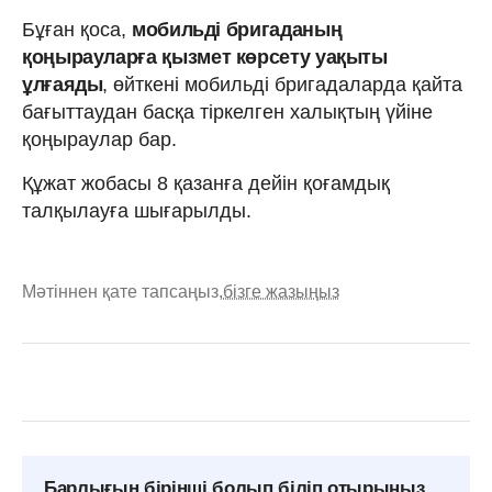
Бұған қоса,
мобильді бригаданың
қоңырауларға қызмет көрсету уақыты
ұлғаяды
, өйткені мобильді бригадаларда қайта
бағыттаудан басқа тіркелген халықтың үйіне
қоңыраулар бар.
Құжат жобасы 8 қазанға дейін қоғамдық
талқылауға шығарылды.
Мәтіннен қате тапсаңыз,
бізге жазыңыз
Барлығын бірінші болып біліп отырыңыз