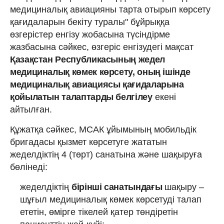
медициналық авиацияны тарта отырып көрсету
қағидаларын бекіту туралы" бұйрыққа
өзгерістер енгізу жобасына түсіндірме
жазбасына сәйкес, өзгеріс енгізудегі мақсат
Қазақстан Республикасының жедел
медициналық көмек көрсету, оның ішінде
медициналық авиациясы қағидаларына
қойылатын талаптарды белгілеу
екені
айтылған.
Құжатқа сәйкес, МСАК ұйымының мобильдік
бригадасы қызмет көрсетуге жататын
жеделдіктің 4 (төрт) санатына және шақыруға
бөлінеді:
жеделдіктің
бірінші санатындағы
шақыру –
шұғыл медициналық көмек көрсетуді талап
ететін, өмірге тікелей қатер төндіретін