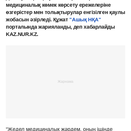
медициналық көмек көрсету ережелеріне
өзгерістер мен толықтырулар енгізілген қаулы
жобасын әзірледі. Құжат
"Ашық НҚА"
порталында жарияланды, деп хабарлайды
KAZ.NUR.KZ.
"Жедел медициналық жәрдем, оның ішінде