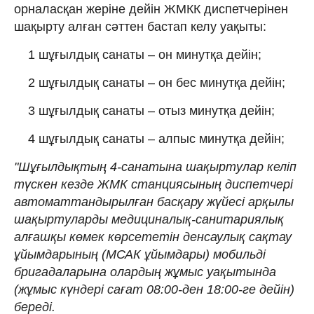
орналасқан жеріне дейін ЖМКК диспетчерінен
шақырту алған сәттен бастап келу уақыты:
1 шұғылдық санаты – он минутқа дейін;
2 шұғылдық санаты – он бес минутқа дейін;
3 шұғылдық санаты – отыз минутқа дейін;
4 шұғылдық санаты – алпыс минутқа дейін;
"Шұғылдықтың 4-санатына шақыртулар келіп
түскен кезде ЖМК станциясының диспетчері
автоматтандырылған басқару жүйесі арқылы
шақыртуларды медициналық-санитариялық
алғашқы көмек көрсететін денсаулық сақтау
ұйымдарының (МСАК ұйымдары) мобильді
бригадаларына олардың жұмыс уақытында
(жұмыс күндері сағат 08:00-ден 18:00-ге дейін)
береді.