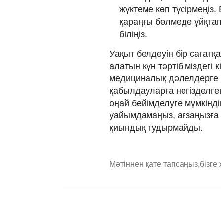
жүктеме көп түсірмеңіз
қараңғы бөлмеде ұйқтап
біліңіз.
Уақыт белдеуін бір сағатқ
алатын күн тәртібіміздегі 
медициналық дәлелдерге 
қабылдауларға негізделген
оңай бейімделуге мүмкінді
уайымдамаңыз, ағзаңызға с
қиындық тудырмайды.
Мәтіннен қате тапсаңыз,
бізге