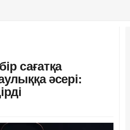
бір сағатқа
аулыққа әсері:
ірді