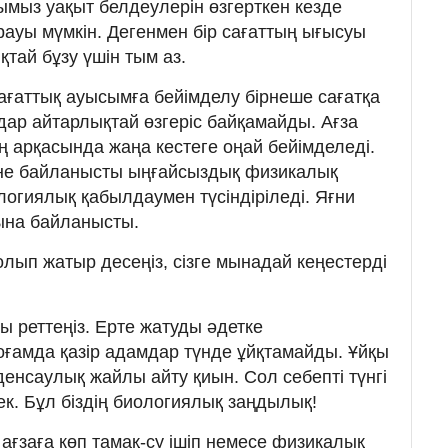
ымыз уақыт белдеулерін өзгерткен кезде
уы мүмкін. Дегенмен бір сағаттың ығысуы
қтай бұзу үшін тым аз.
сағаттық ауысымға бейімделу бірнеше сағатқа
ар айтарлықтай өзгеріс байқамайды. Ағза
ің арқасында жаңа кестеге оңай бейімделеді.
іне байланысты ыңғайсыздық физикалық
логиялық қабылдаумен түсіндіріледі. Яғни
ына байланысты.
олып жатыр десеңіз, сізге мынадай кеңестерді
ы реттеңіз. Ерте жатуды әдетке
оғамда қазір адамдар түнде ұйқтамайды. Ұйқы
енсаулық жайлы айту қиын. Сол себепті түнгі
ек. Бұл біздің биологиялық заңдылық!
ағзаға көп тамақ-су ішіп немесе физикалық