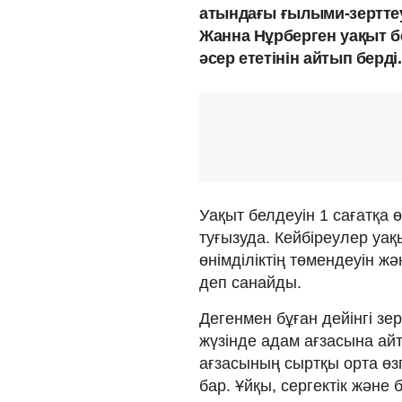
атындағы ғылыми-зертте
Жанна Нұрберген уақыт бе
әсер ететінін айтып берді.
Уақыт белдеуін 1 сағатқа 
туғызуда. Кейбіреулер уақ
өнімділіктің төмендеуін ж
деп санайды.
Дегенмен бұған дейінгі зе
жүзінде адам ағзасына айт
ағзасының сыртқы орта өзг
бар. Ұйқы, сергектік және