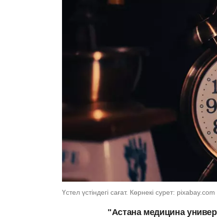
Үстел үстіндегі сағат. Көрнекі сурет: pixabay.com
"Астана медицина универс