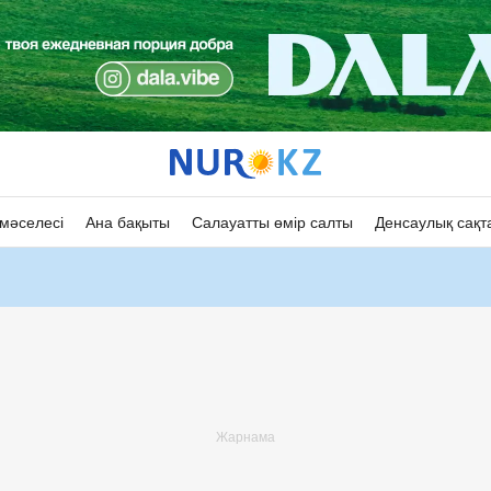
мәселесі
Ана бақыты
Салауатты өмір салты
Денсаулық сақт