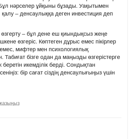
. Бұл нәрселер ұйқыны бұзады. Уақытымен
 қалу – денсаулыққа деген инвестиция деп
а өзгерту – бұл дене еш қиындықсыз жеңе
кішкене өзгеріс. Көптеген дұрыс емес пікірлер
емес, мифтер мен психологиялық
. Табиғат бізге одан да маңызды өзгерістерге
к беретін икемділік берді. Сондықтан
еніңіз: бір сағат сіздің денсаулығыңыз үшін
 жазыңыз