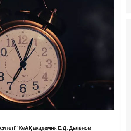
итеті" КеАҚ академик Е.Д. Дәленов