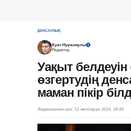
ДЕНСАУЛЫҚ
Куат Нуралиулы
Редактор
Уақыт белдеуін 
өзгертудің денс
маман пікір білд
Жарияланған күні:
12 желтоқсан 2024, 18:49