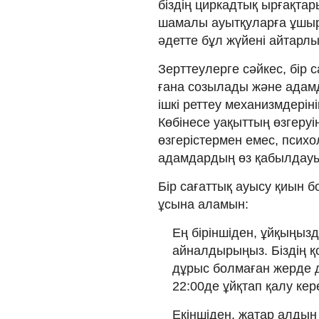
біздің циркадтық ырғақтар
шамалы ауытқуларға ұшыра
әдетте бұл жүйені айтарлы
Зерттеулерге сәйкес, бір 
ғана созылады және адамд
ішкі реттеу механизмдерін
Көбінесе уақыттың өзгеру
өзгерістермен емес, психо
адамдардың өз қабылдау
Бір сағаттық ауысу қиын б
ұсына аламын:
Ең біріншіден, ұйқыңызд
айналдырыңыз. Біздің қ
дұрыс болмаған жерде д
22:00де ұйқтап қалу кер
Екіншіден, жатар алдын 