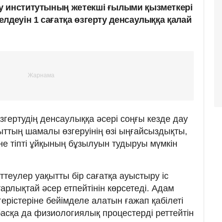
у институтының жетекші ғылыми қызметкері
лдеуін 1 сағатқа өзгерту денсаулыққа қалай
өзгертудің денсаулыққа әсері соңғы кезде дау
ыттың шамалы өзгеруінің өзі ыңғайсыздықты,
әне тіпті ұйқының бұзылуын тудыруы мүмкін
рттеулер уақытты бір сағатқа ауыстыру іс
арлықтай әсер етпейтінін көрсетеді. Адам
ерістеріне бейімделе алатын ғажап қабілеті
 басқа да физиологиялық процестерді реттейтін