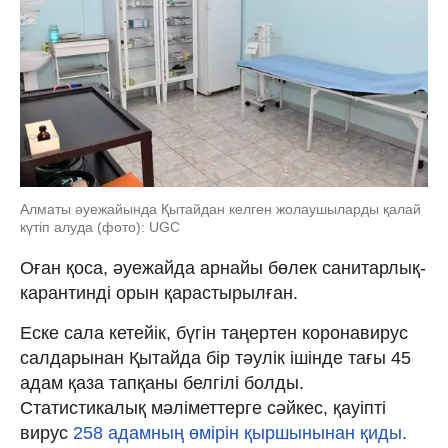
Алматы әуежайында Қытайдан келген жолаушыларды қалай
күтіп алуда (фото): UGC
Оған қоса, әуежайда арнайы бөлек санитарлық-
карантинді орын қарастырылған.
Еске сала кетейік, бүгін таңертен коронавирус
салдарынан Қытайда бір тәулік ішінде тағы 45
адам қаза тапқаны белгілі болды.
Статистикалық мәліметтерге сәйкес, қауіпті
вирус
258 адамның өмірін қыршынынан қиды.