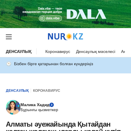
ДЕНСАУЛЫҚ
Коронавирус
Денсаулық мәселесі
Ана 
Бізбен бірге қатарынан болған күндеріңіз
ДЕНСАУЛЫҚ
КОРОНАВИРУС
Малика Хадид
Бұрынғы қызметкер
Алматы әуежайында Қытайдан