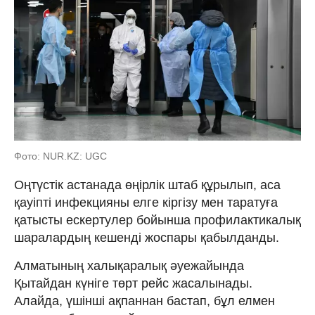
Фото: NUR.KZ: UGC
Оңтүстік астанада өңірлік штаб құрылып, аса
қауіпті инфекцияны елге кіргізу мен таратуға
қатысты ескертулер бойынша профилактикалық
шаралардың кешенді жоспары қабылданды.
Алматының халықаралық әуежайында
Қытайдан күніге төрт рейс жасалынады.
Алайда, үшінші ақпаннан бастап, бұл елмен