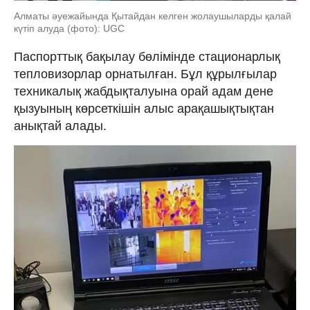
Алматы әуежайында Қытайдан келген жолаушыларды қалай
күтіп алуда (фото): UGC
Паспорттық бақылау бөлімінде стационарлық
тепловизорлар орнатылған. Бұл құрылғылар
техникалық жабдықталуына орай адам дене
қызуының көрсеткішін алыс арақашықтықтан
анықтай алады.