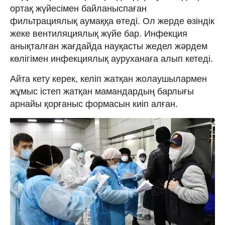
ортақ жүйесімен байланыспаған
фильтрациялық аумаққа өтеді. Ол жерде өзіндік
жеке вентиляциялық жүйе бар. Инфекция
анықталған жағдайда науқасты жедел жәрдем
көлігімен инфекциялық ауруханаға алып кетеді.
Айта кету керек, келіп жатқан жолаушылармен
жұмыс істеп жатқан мамандардың барлығы
арнайы қорғаныс формасын киіп алған.