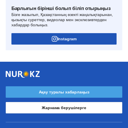
Барлығын бірінші болып біліп отырыңыз
Бізге жазылып, Қазақстанның өзекті жаңалықтарынан,
қызықты суреттер, видеолар мен эксклюзивтерден
хабардар болыңыз.
Instagram
Ақау туралы хабарлаңыз
Жарнама берушілерге