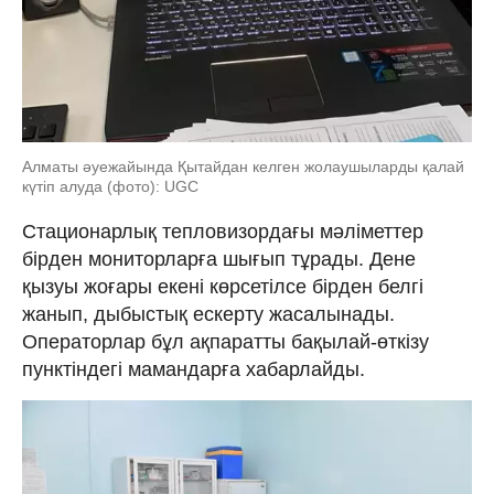
Алматы әуежайында Қытайдан келген жолаушыларды қалай
күтіп алуда (фото): UGC
Стационарлық тепловизордағы мәліметтер
бірден мониторларға шығып тұрады. Дене
қызуы жоғары екені көрсетілсе бірден белгі
жанып, дыбыстық ескерту жасалынады.
Операторлар бұл ақпаратты бақылай-өткізу
пунктіндегі мамандарға хабарлайды.