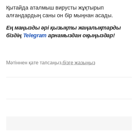
Қытайда аталмыш вирусты жұқтырып
алғандардың саны он бір мыңнан асады.
Ең маңызды
әрі
қызықты
жаңалықтарды
біздің
Telegram
арнамыздан оқыңыздар!
Мәтіннен қате тапсаңыз,
бізге жазыңыз