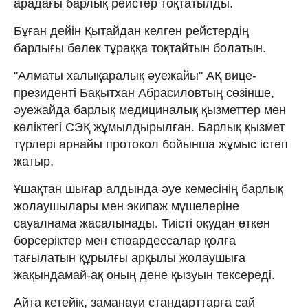
арадағы барлық рейстер тоқтатылды.
Бұған дейін Қытайдан келген рейстердің
барлығы бөлек тұраққа тоқтайтын болатын.
"Алматы халықаралық әуежайы" АҚ вице-
президенті Бақытхан Абрасиловтың сөзінше,
әуежайда барлық медициналық қызметтер мен
көліктегі СЭҚ жұмылдырылған. Барлық қызмет
түрлері арнайы протокол бойынша жұмыс істеп
жатыр,
Ұшақтан шығар алдында әуе кемесінің барлық
жолаушылары мен экипаж мүшелеріне
сауалнама жасалынады. Тиісті оқудан өткен
борсеріктер мен стюардессалар қолға
тағылатын құрылғы арқылы жолаушыға
жақындамай-ақ оның дене қызуын тексереді.
Айта кетейік, заманауи стандарттарға сай