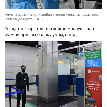
Алматы әуежайында Қытайдан келген жолаушыларды қалай
күтіп алуда (фото): UGC
Ұшақта тексерістен өтіп қойған жолаушылар
әуежай арқылы бөлек аумаққа өтеді.