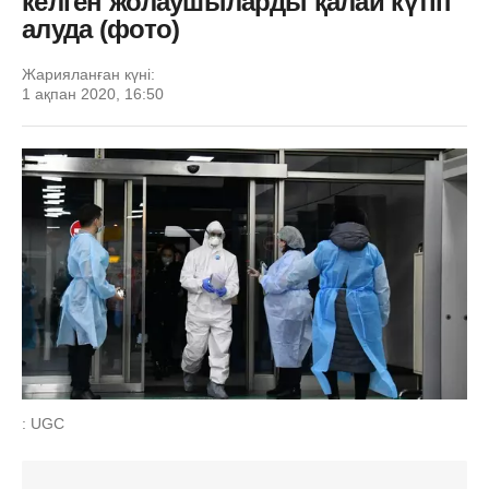
келген жолаушыларды қалай күтіп
алуда (фото)
Жарияланған күні:
1 ақпан 2020, 16:50
: UGC