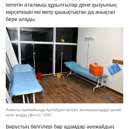
келетін аталмыш құрылғылар дене қызуының
көрсеткішін екі метр қашықтықтан да анықтап
бере алады.
Алматы әуежайында Қытайдан келген жолаушыларды қалай
күтіп алуда (фото): UGC
Вирустың белгілері бар адамдар әуежайдың