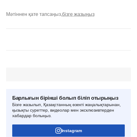
Мәтіннен қате тапсаңыз,
бізге жазыңыз
Барлығын бірінші болып біліп отырыңыз
Бізге жазылып, Қазақстанның өзекті жаңалықтарынан,
қызықты суреттер, видеолар мен эксклюзивтерден
хабардар болыңыз.
Instagram