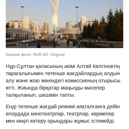
Көрнекі фото: NUR.KZ: Original
Нұр-Сұлтан қаласының әкімі Алтай Көлгіновтің
төрағалығымен төтенше жағдайлардың алдын
алу және жою жөніндегі комиссияның отырысы
өтті. Жиында бірқатар маңызды мәселер
талқыланып, шешімін тапты.
Енді төтенше жағдай режимі аяқталғанға дейін
елордада кинотеатрлар, театрлар, көрмелер
мен көңіл көтеру орындары жұмыс істемейді.