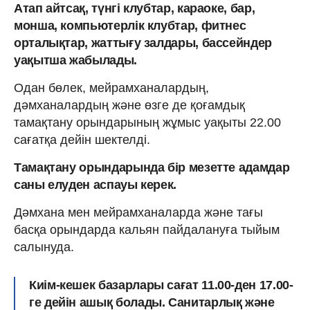
Атап айтсақ, түнгі клубтар, караоке, бар,
монша, компьютерлік клубтар, фитнес
орталықтар, жаттығу залдары, бассейндер
уақытша жабылады.
Одан бөлек, мейрамханалардың,
дәмханалардың және өзге де қоғамдық
тамақтану орындарының жұмыс уақыты 22.00
сағатқа дейін шектелді.
Тамақтану орындарында бір мезетте адамдар
саны елуден аспауы керек.
Дәмхана мен мейрамханаларда және тағы
басқа орындарда кальян пайдалануға тыйым
салынуда.
Киім-кешек базарлары сағат 11.00-ден 17.00-
ге дейін ашық болады. Санитарлық және