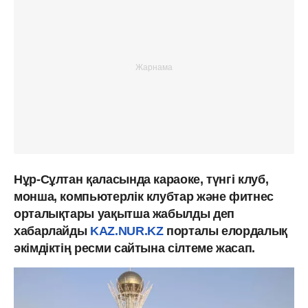
Нұр-Сұлтан қаласында караоке, түнгі клуб,
монша, компьютерлік клубтар және фитнес
орталықтары уақытша жабылды деп
хабарлайды
KAZ.NUR.KZ
порталы елордалық
әкімдіктің ресми сайтына сілтеме жасап.