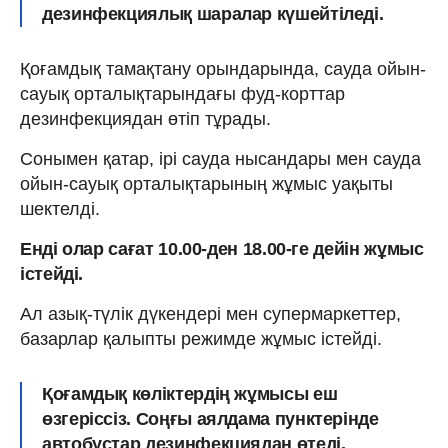
дезинфекциялық шаралар күшейтіледі.
Қоғамдық тамақтану орындарында, сауда ойын-
сауық орталықтарындағы фуд-корттар
дезинфекциядан өтіп тұрады.
Сонымен қатар, ірі сауда нысандары мен сауда
ойын-сауық орталықтарының жұмыс уақыты
шектелді.
Енді олар сағат 10.00-ден 18.00-ге дейін жұмыс
істейді.
Ал азық-түлік дүкендері мен супермаркеттер,
базарлар қалыпты режимде жұмыс істейді.
Қоғамдық көліктердің жұмысы еш
өзгеріссіз. Соңғы аялдама пунктерінде
автобустар дезинфекциядан өтеді.