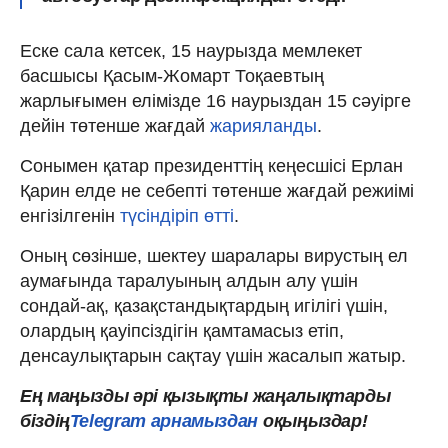
Еске сала кетсек, 15 наурызда мемлекет
басшысы Қасым-Жомарт Тоқаевтың
жарлығымен елімізде 16 наурыздан 15 сәуірге
дейін төтенше жағдай
жарияланды
.
Сонымен қатар президенттің кеңесшісі Ерлан
Қарин елде не себепті төтенше жағдай режиімі
енгізілгенін
түсіндіріп өтті
.
Оның сөзінше, шектеу шаралары вирустың ел
аумағында таралуының алдын алу үшін
сондай-ақ, қазақстандықтардың игілігі үшін,
олардың қауіпсіздігін қамтамасыз етіп,
денсаулықтарын сақтау үшін жасалып жатыр.
Ең маңызды әрі қызықты жаңалықтарды
біздің
Telegram арнамыздан
оқыңыздар!