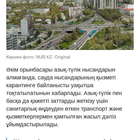
Көрнекі фото: NUR.KZ: Original
Әкім орынбасары азық-түлік нысандарын
алмағанда, сауда нысандарының қызметі
карантинге байланысты уақытша
тоқтатылатынын хабарлады. Азық-түлік пен
басқа да қажетті заттарды жеткізу үшін
санитарлық өңдеуден өткен транспорт және
қызметкерлермен қамтылған жасыл дәліз
ұйымдастырылады.