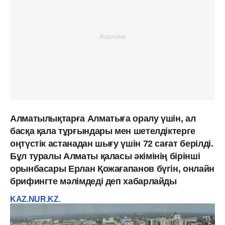
Алматылықтарға Алматыға оралу үшін, ал
басқа қала тұрғындары мен шетелдіктерге
оңтүстік астанадан шығу үшін 72 сағат берілді.
Бұл туралы Алматы қаласы әкімінің бірінші
орынбасары Ерлан Қожағапанов бүгін, онлайн
брифингте мәлімдеді деп хабарлайды
KAZ.NUR.KZ.