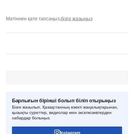
Мәтіннен қате тапсаңыз,
бізге жазыңыз
Барлығын бірінші болып біліп отырыңыз
Бізге жазылып, Қазақстанның өзекті жаңалықтарынан,
қызықты суреттер, видеолар мен эксклюзивтерден
хабардар болыңыз.
Instagram