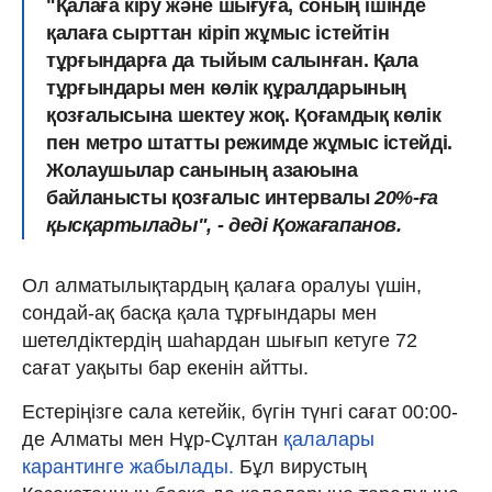
"Қалаға кіру және шығуға, соның ішінде
қалаға сырттан кіріп жұмыс істейтін
тұрғындарға да тыйым салынған. Қала
тұрғындары мен көлік құралдарының
қозғалысына шектеу жоқ. Қоғамдық көлік
пен метро штатты режимде жұмыс істейді.
Жолаушылар санының азаюына
байланысты қозғалыс интервалы
20%-ға
қысқартылады", - деді Қожағапанов.
Ол алматылықтардың қалаға оралуы үшін,
сондай-ақ басқа қала тұрғындары мен
шетелдіктердің шаһардан шығып кетуге 72
сағат уақыты бар екенін айтты.
Естеріңізге сала кетейік, бүгін түнгі сағат 00:00-
де Алматы мен Нұр-Сұлтан
қалалары
карантинге жабылады.
Бұл вирустың