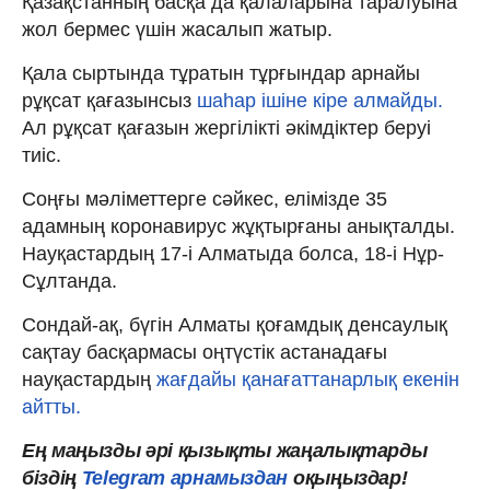
Қазақстанның басқа да қалаларына таралуына
жол бермес үшін жасалып жатыр.
Қала сыртында тұратын тұрғындар арнайы
рұқсат қағазынсыз
шаһар ішіне кіре алмайды.
Ал рұқсат қағазын жергілікті әкімдіктер беруі
тиіс.
Соңғы мәліметтерге сәйкес, елімізде 35
адамның коронавирус жұқтырғаны анықталды.
Науқастардың 17-і Алматыда болса, 18-і Нұр-
Сұлтанда.
Сондай-ақ, бүгін Алматы қоғамдық денсаулық
сақтау басқармасы оңтүстік астанадағы
науқастардың
жағдайы қанағаттанарлық екенін
айтты.
Ең маңызды әрі қызықты жаңалықтарды
біздің
Telegram арнамыздан
оқыңыздар!