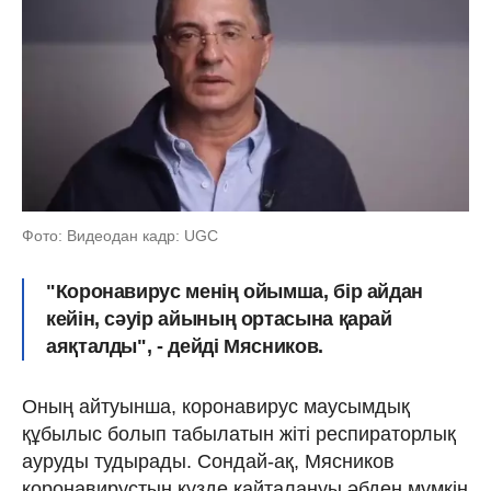
Фото: Видеодан кадр: UGC
"Коронавирус менің ойымша, бір айдан
кейін, сәуір айының ортасына қарай
аяқталды", - дейді Мясников.
Оның айтуынша, коронавирус маусымдық
құбылыс болып табылатын жіті респираторлық
ауруды тудырады. Сондай-ақ, Мясников
коронавирустың күзде қайталануы әбден мүмкін