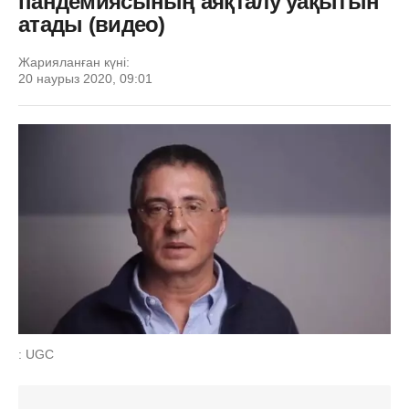
пандемиясының аяқталу уақытын
атады (видео)
Жарияланған күні:
20 наурыз 2020, 09:01
: UGC