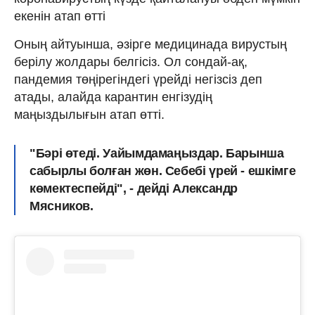
екенін атап өтті
Оның айтуынша, әзірге медицинада вирустың
берілу жолдары белгісіз. Ол сондай-ақ,
пандемия төңірегіндегі үрейді негізсіз деп
атады, алайда карантин енгізудің
маңыздылығын атап өтті.
"Бәрі өтеді. Уайымдамаңыздар. Барынша
сабырлы болған жөн. Себебі үрей - ешкімге
көмектеспейді", - дейді Александр
Мясников.