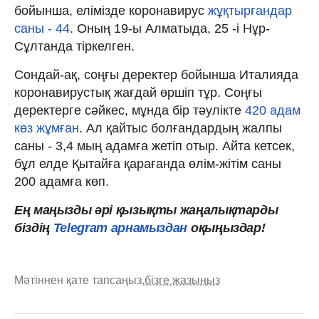
бойынша, елімізде коронавирус
жұқтырғандар
саны - 44
. Оның 19-ы Алматыда, 25 -і Нұр-
Сұлтанда тіркелген.
Сондай-ақ, соңғы деректер бойынша Италияда
коронавирустық жағдай өршіп тұр. Соңғы
деректерге сәйкес, мұнда бір тәулікте
420 адам
көз жұмған
. Ал қайтыс болғандардың жалпы
саны - 3,4 мың адамға жетіп отыр. Айта кетсек,
бұл елде Қытайға қарағанда өлім-жітім саны
200 адамға көп.
Ең маңызды әрі қызықты жаңалықтарды
біздің
Telegram арнамыздан
оқыңыздар!
Мәтіннен қате тапсаңыз,
бізге жазыңыз