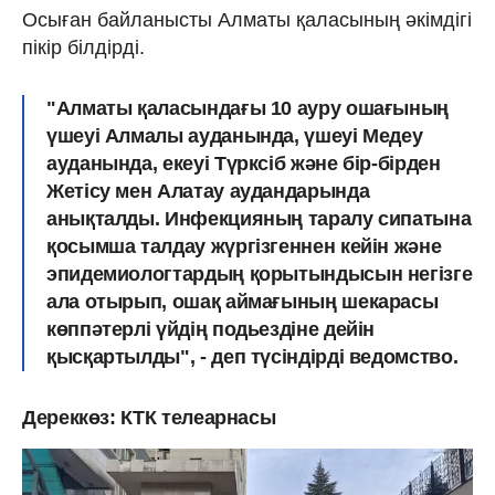
Осыған байланысты Алматы қаласының әкімдігі
пікір білдірді.
"Алматы қаласындағы 10 ауру ошағының
үшеуі Алмалы ауданында, үшеуі Медеу
ауданында, екеуі Түрксіб және бір-бірден
Жетісу мен Алатау аудандарында
анықталды. Инфекцияның таралу сипатына
қосымша талдау жүргізгеннен кейін және
эпидемиологтардың қорытындысын негізге
ала отырып, ошақ аймағының шекарасы
көппәтерлі үйдің подьездіне дейін
қысқартылды", - деп түсіндірді ведомство.
Дереккөз: КТК телеарнасы