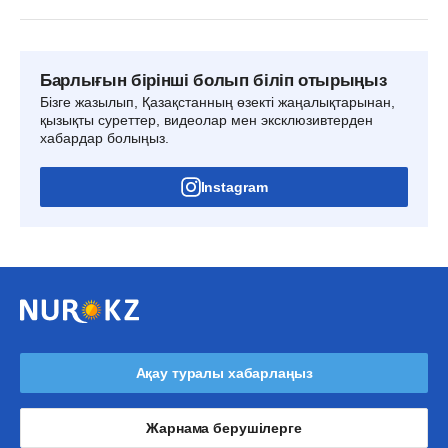
Барлығын бірінші болып біліп отырыңыз
Бізге жазылып, Қазақстанның өзекті жаңалықтарынан,
қызықты суреттер, видеолар мен эксклюзивтерден
хабардар болыңыз.
Instagram
Ақау туралы хабарлаңыз
Жарнама берушілерге