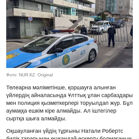
Фото: NUR.KZ: Original
Телеарна мәліметінше, қоршауға алынған
үйлердің айналасында Ұлттық ұлан сарбаздары
мен полиция қызметкерлері торуылдап жүр. Бұл
аумаққа ешкім кіре алмайды. Ал іштегілер
сыртқа шыға алмайды.
Оқшауланған үйдің тұрғыны Натали Робертс
билік тарапынан ешқандай ескерту болмағанын