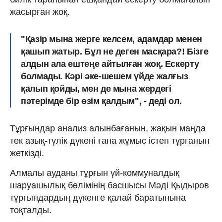
жасырған жоқ.
"Қазір мына жерге келсем, адамдар менен
қашып жатыр. Бұл не деген масқара?! Бізге
алдын ала ештеңе айтылған жоқ. Ескерту
болмады. Кәрі әке-шешем үйде жалғыз
қалып қойды, мен де мына жердегі
пәтерімде бір өзім қалдым", - деді ол.
Тұрғындар анализ алынбағанын, жақын маңда
тек азық-түлік дүкені ғана жұмыс істеп тұрғанын
жеткізді.
Алмалы ауданы тұрғын үй-коммуналдық
шаруашылық бөлімінің басшысы Мәді Қыдыров
тұрғындардың дүкенге қалай баратынына
тоқталды.