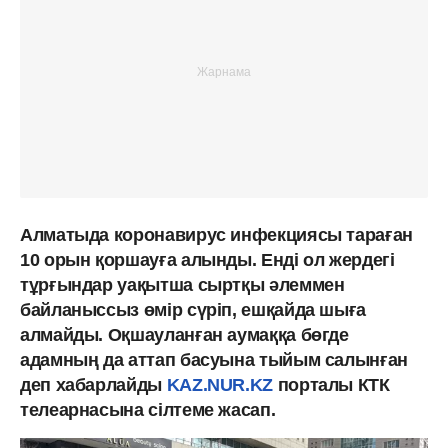
Алматыда коронавирус инфекциясы тараған
10 орын қоршауға алынды. Енді ол жердегі
тұрғындар уақытша сыртқы әлеммен
байланыссыз өмір сүріп, ешқайда шыға
алмайды. Оқшауланған аумаққа бөгде
адамның да аттап басуына тыйым салынған
деп хабарлайды
KAZ.NUR.KZ
порталы КТК
телеарнасына сілтеме жасап.