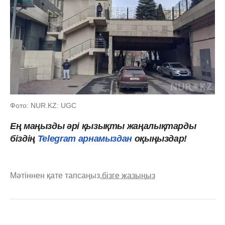
Фото: NUR.KZ: UGC
Ең маңызды әрі қызықты жаңалықтарды
біздің
Telegram арнамыздан
оқыңыздар!
Мәтіннен қате тапсаңыз,
бізге жазыңыз