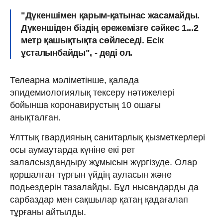
"Дүкеншімен қарым-қатынас жасамайды.
Дүкеншіден біздің ережемізге сәйкес 1...2
метр қашықтықта сөйлеседі. Есік
ұсталынбайды", - деді ол.
Телеарна мәліметінше, қалада
эпидемиологиялық тексеру нәтижелері
бойынша коронавирустың 10 ошағы
анықталған.
Ұлттық гвардияның санитарлық қызметкерлері
осы аумаутарда күніне екі рет
залалсыздандыру жұмысын жүргізуде. Олар
қоршалған тұрғын үйдің ауласын және
подьездерін тазалайды. Бұл нысандарды да
сарбаздар мен сақшылар қатаң қадағалап
тұрғаны айтылды.