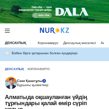
ДЕНСАУЛЫҚ
Коронавирус
Денсаулық мәселесі
Ана 
Бізбен бірге қатарынан болған күндеріңіз
ДЕНСАУЛЫҚ
КОРОНАВИРУС
Сәке Қанатұлы
Бұрынғы қызметкер
Алматыда оқшауланған үйдің
тұрғындары қалай өмір сүріп