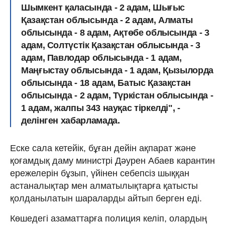
Шымкент қаласында - 2 адам, Шығыс
Қазақстан облысында - 2 адам, Алматы
облысында - 8 адам, Ақтөбе облысында - 3
адам, Солтүстік Қазақстан облысында - 3
адам, Павлодар облысында - 1 адам,
Маңғыстау облысында - 1 адам, Қызылорда
облысында - 18 адам, Батыс Қазақстан
облысында - 2 адам, Түркістан облысында -
1 адам, жалпы 343 науқас тіркелді", -
делінген хабарламада.
Еске сала кетейік, бұған дейін ақпарат және
қоғамдық даму министрі Дәурен Абаев карантин
ережелерін бұзып, үйінен себепсіз шыққан
астаналықтар мен алматылықтарға қатысты
қолданылатын шараларды айтып берген еді.
Көшедегі азаматтарға полиция келіп, олардың