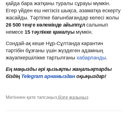
қайда бара жатқаны туралы сұрауы мүмкін.
Егер үйден еш негізсіз шықса, азаматқа ескерту
жасайды. Тәртіпке бағынбағандар келесі жолы
26 500 теңге көлемінде айыппұл
салынып
немесе
15 тәулікке қамалуы
мүмкін.
Сондай-ақ кеше Нұр-Сұлтанда карантин
тәртібін бұзғаны үшін жүздеген адамның
жауапкершілікке тартылғаны
хабарланды
.
Ең маңызды әрі қызықты жаңалықтарды
біздің
Telegram арнамыздан
оқыңыздар!
Мәтіннен қате тапсаңыз,
бізге жазыңыз