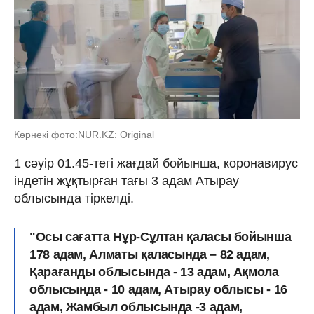
Көрнекі фото:NUR.KZ: Original
1 сәуір 01.45-тегі жағдай бойынша, коронавирус
індетін жұқтырған тағы 3 адам Атырау
облысында тiркелді.
"Осы сағатта Нұр-Сұлтан қаласы бойынша
178 адам, Алматы қаласында – 82 адам,
Қарағанды облысында - 13 адам, Ақмола
облысында - 10 адам, Атырау облысы - 16
адам, Жамбыл облысында -3 адам,