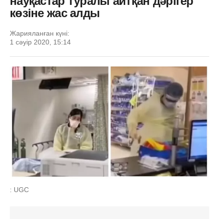
науқастар туралы айтқан дәрігер
көзіне жас алды
Жарияланған күні:
1 сәуір 2020, 15:14
: UGC