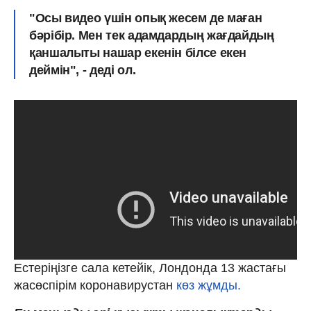
"Осы видео үшін опық жесем де маған
бәрібір. Мен тек адамдардың жағдайдың
қаншалыты нашар екенін білсе екен
деймін", - деді ол.
Естеріңізге сала кетейік, Лондонда 13 жастағы
жасөспірім коронавирустан
көз жұмды.