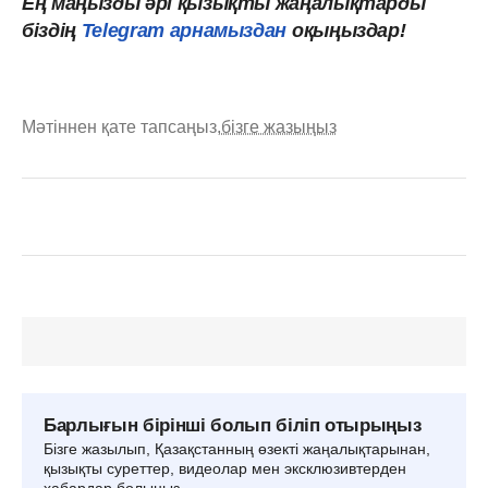
Ең маңызды әрі қызықты жаңалықтарды
біздің
Telegram арнамыздан
оқыңыздар!
Мәтіннен қате тапсаңыз,
бізге жазыңыз
Барлығын бірінші болып біліп отырыңыз
Бізге жазылып, Қазақстанның өзекті жаңалықтарынан,
қызықты суреттер, видеолар мен эксклюзивтерден
хабардар болыңыз.