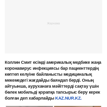
Коллин Смит есімді америкалық медбике жаңа
коронавирус инфекциясы бар пациенттердің
көптеп келуіне байланысты медициналық
мекемедегі жағдайды баяндап берді. Оның
айтуынша, ауруханаға мәйіттерді сақтау үшін
бөлек мобильді қорапқа тапсырыс беру керек
болған деп хабарлайды
KAZ.NUR.KZ.