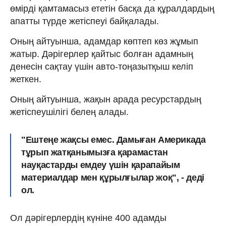
өмірді қамтамасыз ететін басқа да құралдардың
апатты түрде жетіспеуі байқалады.
Оның айтуынша, адамдар көптеп көз жұмып
жатыр. Дәрігерлер қайтыс болған адамның
денесін сақтау үшін авто-тоңазытқыш келіп
жеткен.
Оның айтуынша, жақын арада ресурстардың
жетіспеушілігі белең алады.
"Ештеңе жақсы емес. Дамыған Америкада
тұрып жатқанымызға қарамастан
науқастарды емдеу үшін қарапайым
материалдар мен құрылғылар жоқ", - деді
ол.
Ол дәрігерлердің күніне 400 адамды