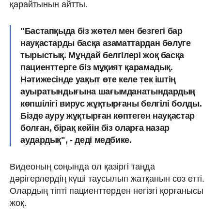
қарайтынын айтты.
"Бастапқыда біз жөтел мен безгегі бар
науқастарды басқа азаматтардан бөлуге
тырыстық. Мұндай белгілері жоқ басқа
пациенттерге біз мұқият қарамадық.
Нәтижесінде уақыт өте келе тек іштің
ауыратындығына шағымданатындардың
көпшілігі вирус жұқтырғаны белгілі болды.
Бізде ауру жұқтырған көптеген науқастар
болған, бірақ кейін біз оларға назар
аудардық", - деді медбике.
Видеоның соңында ол қазіргі таңда
дәрігерлердің күші таусылып жатқанын сөз етті.
Олардың тіпті пациенттерден негізгі қорғанысы
жоқ.