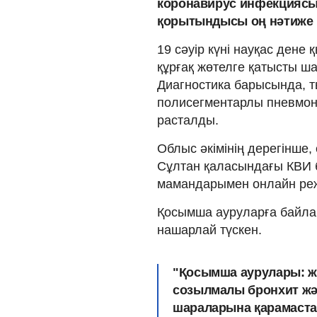
коронавирус инфекциясы
қорытындысы оң нәтиже 
19 сәуір күні науқас дене
құрғақ жөтелге қатысты ш
Диагностика барысында, тын
полисегментарлы пневмон
расталды.
Облыс әкімінің дерегінше
Сұлтан қаласындағы КВИ
мамандарымен онлайн режи
Қосымша ауруларға байла
нашарлай түскен.
"Қосымша аурулары: ж
созылмалы бронхит жән
шараларына қарамастан