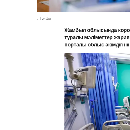
: Twitter
Жамбыл облысында корон
туралы мәліметтер жари
порталы облыс әкімдігіні