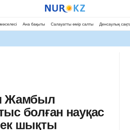
мәселесі
Ана бақыты
Салауатты өмір салты
Денсаулық сақт
н Жамбыл
ыс болған науқас
рек шықты