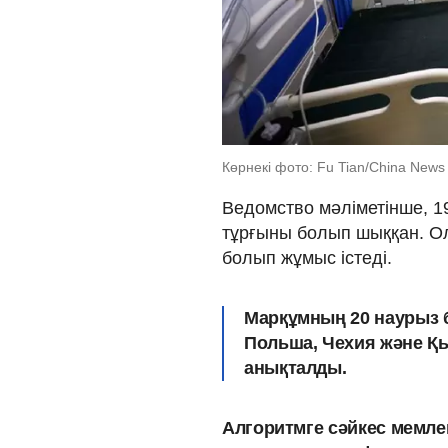
Көрнекі фото: Fu Tian/China News 
Ведомство мәліметінше, 
тұрғыны болып шыққан. Ол 
болып жұмыс істеді.
Марқұмның 20 наурыз б
Польша, Чехия және Қ
анықталды.
Алгоритмге сәйкес мемлек