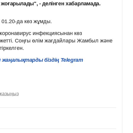
рі жоғарылады", - делінген хабарламада.
 01.20-да көз жұмды.
е коронавирус инфекциясынан көз
 жетті. Соңғы өлім жағдайлары Жамбыл және
іркелген.
 жаңалықтарды біздің Telegram
 жазыңыз