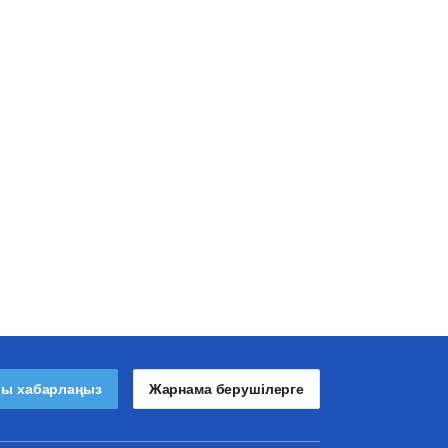
лы хабарлаңыз
Жарнама берушілерге