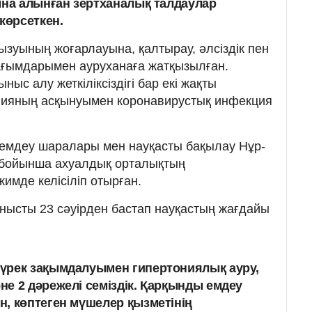
на алынған зертханалық талдаулар
көрсеткен.
 қызуының жоғарлауына, қалтырау, әлсіздік пен
ағымдарымен ауруханаға жатқызылған.
ыс алу жеткіліксіздігі бар екі жақты
ияның асқынуымен коронавирустық инфекция
, емдеу шаралары мен науқасты бақылау Нұр-
 бойынша ахуалдық орталықтың
мде келісіліп отырған.
нысты 23 сәуірден бастап науқастың жағдайы
үрек зақымдалуымен гипертониялық ауру,
е 2 дәрежелі семіздік. Қарқынды емдеу
, көптеген мүшелер қызметінің