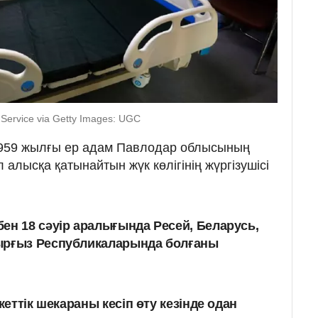
Service via Getty Images: UGC
1959 жылғы ер адам Павлодар облысының
алысқа қатынайтын жүк көлігінің жүргізушісі
ен 18 сәуір аралығында Ресей, Беларусь,
ырғыз Республикаларында болғаны
еттік шекараны кесіп өту кезінде одан