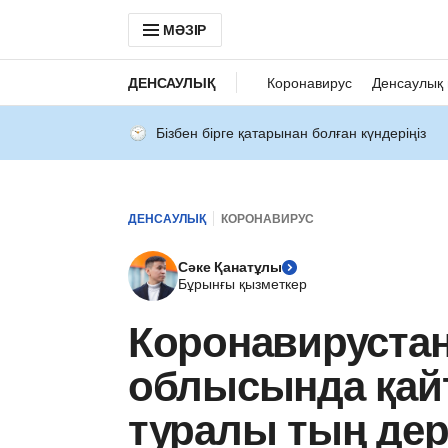
МӘЗІР
ДЕНСАУЛЫҚ
Коронавирус
Денсаулық 
Бізбен бірге қатарынан болған күндеріңіз
ДЕНСАУЛЫҚ
КОРОНАВИРУС
Сәке Қанатұлы
Бұрынғы қызметкер
Коронавируста
облысында қайт
туралы тың де