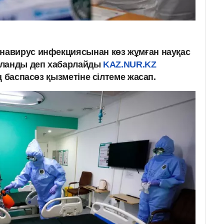
авирус инфекциясынан көз жұмған науқас
яланды деп хабарлайды
KAZ.NUR.KZ
ң баспасөз қызметіне сілтеме жасап.