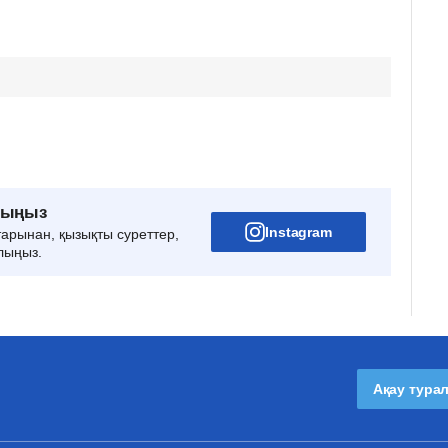
рыңыз
Instagram
тарынан, қызықты суреттер,
лыңыз.
Ақау тура