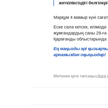
жеткіліксіздігі белгіле
Марқұм 4 мамыр күні сағат
Еске сала кетсек, елімізд
жұмғандардың саны 29-ға
Қарағанды облыстарында т
Ең маңызды әрі қызықты
арнамыздан оқыңыздар!
Мәтіннен қате тапсаңыз,
бізге