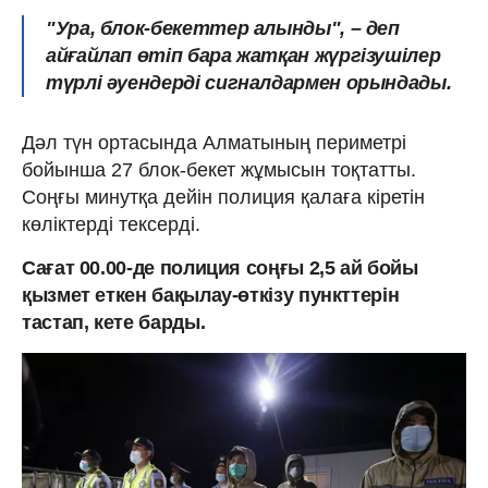
"Ура, блок-бекеттер алынды", – деп
айғайлап өтіп бара жатқан жүргізушілер
түрлі әуендерді сигналдармен орындады.
Дәл түн ортасында Алматының периметрі
бойынша 27 блок-бекет жұмысын тоқтатты.
Соңғы минутқа дейін полиция қалаға кіретін
көліктерді тексерді.
Сағат 00.00-де полиция соңғы 2,5 ай бойы
қызмет еткен бақылау-өткізу пункттерін
тастап, кете барды.