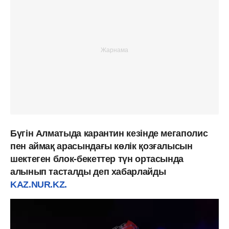
Бүгін Алматыда карантин кезінде мегаполис
пен аймақ арасындағы көлік қозғалысын
шектеген блок-бекеттер түн ортасында
алынып тасталды деп хабарлайды
KAZ.NUR.KZ.