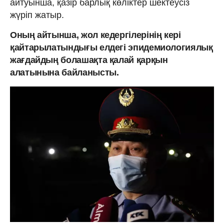
айтуынша, қазір барлық көліктер шектеусіз
жүріп жатыр.
Оның айтынша, жол кедергілерінің кері
қайтарылатындығы елдегі эпидемиологиялық
жағдайдың болашақта қалай қарқын
алатынына байланысты.