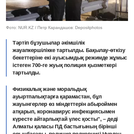
Фото: NUR.KZ / Петр Карандашов: Depositphotos
Тәртіп бұзушылар әкімшілік
жауапкершілікке тартылды. Бақылау-өткізу
бекеттеріне екі ауысымдық режимде жұмыс
істеген 700-ге жуық полиция қызметкері
тартылды.
Физикалық және моральдық
ауыртпалықтарға қарамастан, бұл
жауынгерлер өз міндеттерін абыроймен
атқарып, коронавирус инфекциясымен
күресте айтарлықтай үлес қосты",
– деді
Алматы қаласы ПД бастығының бірінші
орынбасары, полиция полковнигі Нұрлан