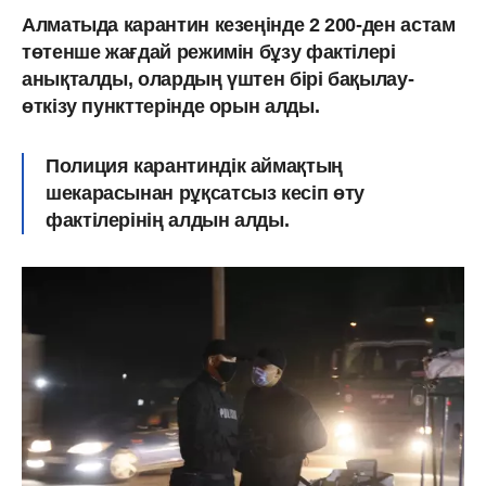
Алматыда карантин кезеңінде 2 200-ден астам
төтенше жағдай режимін бұзу фактілері
анықталды, олардың үштен бірі бақылау-
өткізу пункттерінде орын алды.
Полиция карантиндік аймақтың
шекарасынан рұқсатсыз кесіп өту
фактілерінің алдын алды.