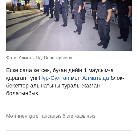
Фото: Алматы ПД: Depositphotos
Еске сала кетсек, бұған дейін 1 маусымға
қараған түні
Нұр-Сұлтан
мен
Алматыда
блок-
бекеттер алынатыны туралы жазған
болатынбыз.
Мәтіннен қате тапсаңыз,
бізге жазыңыз