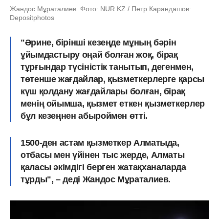
Жандос Мұраталиев. Фото: NUR.KZ / Петр Карандашов:
Depositphotos
"Әрине, бірінші кезеңде мұның бәрін
ұйымдастыру оңай болған жоқ, бірақ
тұрғындар түсіністік танытып, дегенмен,
төтенше жағдайлар, қызметкерлерге қарсы
күш қолдану жағдайлары болған, бірақ
менің ойымша, қызмет еткен қызметкерлер
бұл кезеңнен абыроймен өтті.
1500-ден астам қызметкер Алматыда,
отбасы мен үйінен тыс жерде, Алматы
қаласы әкімдігі берген жатақханаларда
тұрды
", – деді Жандос Мұраталиев.