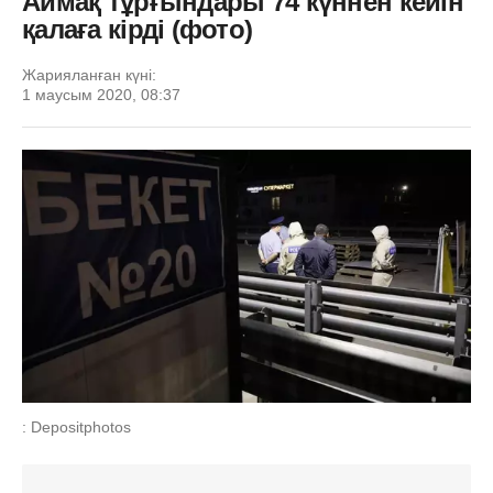
Аймақ тұрғындары 74 күннен кейін
қалаға кірді (фото)
Жарияланған күні:
1 маусым 2020, 08:37
: Depositphotos