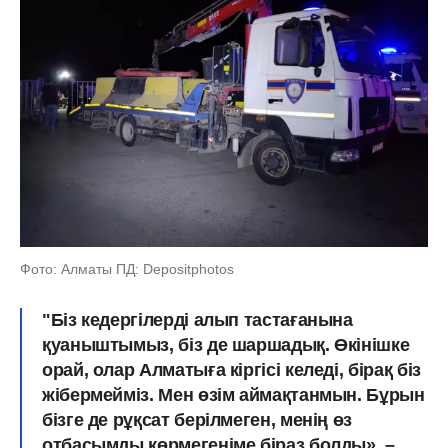
Фото: Алматы ПД: Depositphotos
"Біз кедергілерді алып тастағанына
қуаныштымыз, біз де шаршадық. Өкінішке
орай, олар Алматыға кіргісі келеді, бірақ біз
жібермейміз. Мен өзім аймақтанмын. Бұрын
бізге де рұқсат берілмеген, менің өз
отбасымды көрмегеніме біраз болды», –