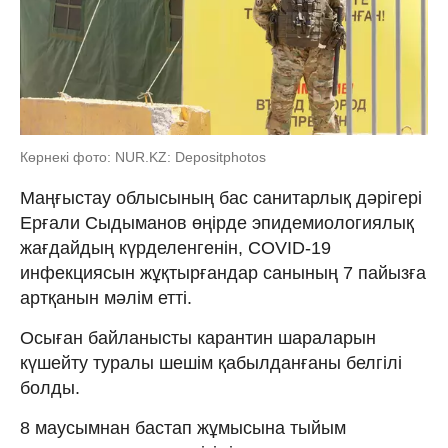
Көрнекі фото: NUR.KZ: Depositphotos
Маңғыстау облысының бас санитарлық дәрігері
Ерғали Сыдыманов өңірде эпидемиологиялық
жағдайдың күрделенгенін, СOVID-19
инфекциясын жұқтырғандар санының 7 пайызға
артқанын мәлім етті.
Осыған байланысты карантин шараларын
күшейту туралы шешім қабылданғаны белгілі
болды.
8 маусымнан бастап жұмысына тыйым