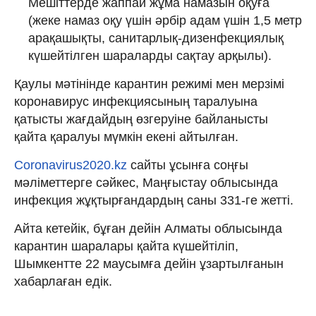
Мешіттерде жаппай жұма намазын оқуға
(жеке намаз оқу үшін әрбір адам үшін 1,5 метр
арақашықты, санитарлық-дизенфекциялық
күшейтілген шараларды сақтау арқылы).
Қаулы мәтінінде карантин режимі мен мерзімі
коронавирус инфекциясының таралуына
қатысты жағдайдың өзгеруіне байланысты
қайта қаралуы мүмкін екені айтылған.
Coronavirus2020.kz
сайты ұсынға соңғы
мәліметтерге сәйкес, Маңғыстау облысында
инфекция жұқтырғандардың саны 331-ге жетті.
Айта кетейік, бұған дейін Алматы облысында
карантин шаралары қайта күшейтіліп,
Шымкентте 22 маусымға дейін ұзартылғанын
хабарлаған едік.