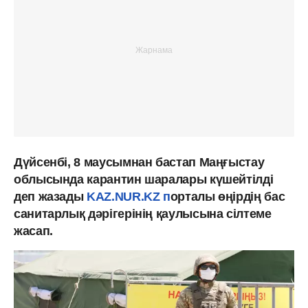
Дүйсенбі, 8 маусымнан бастап Маңғыстау
облысында карантин шаралары күшейтілді
деп жазады
KAZ.NUR.KZ п
орталы өңірдің бас
санитарлық дәрігерінің қаулысына сілтеме
жасап.