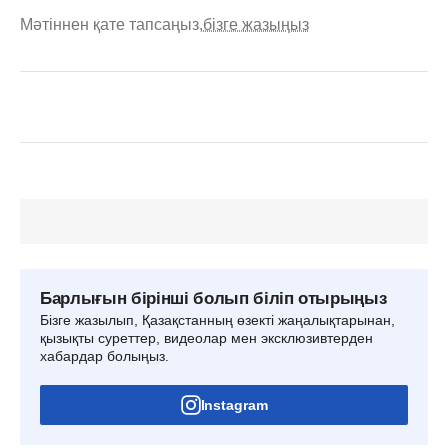
Мәтіннен қате тапсаңыз,
бізге жазыңыз
Барлығын бірінші болып біліп отырыңыз
Бізге жазылып, Қазақстанның өзекті жаңалықтарынан,
қызықты суреттер, видеолар мен эксклюзивтерден
хабардар болыңыз.
Instagram