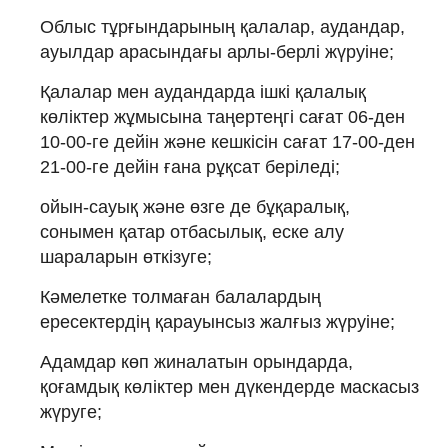
Облыс тұрғындарының қалалар, аудандар,
ауылдар арасындағы арлы-берлі жүруіне;
Қалалар мен аудандарда ішкі қалалық
көліктер жұмысына таңертеңгі сағат 06-ден
10-00-ге дейін және кешкісін сағат 17-00-ден
21-00-ге дейін ғана рұқсат беріледі;
ойын-сауық және өзге де бұқаралық,
сонымен қатар отбасылық, еске алу
шараларын өткізуге;
Кәмелетке толмаған балалардың
ересектердің қарауынсыз жалғыз жүруіне;
Адамдар көп жиналатын орындарда,
қоғамдық көліктер мен дүкендерде маскасыз
жүруге;