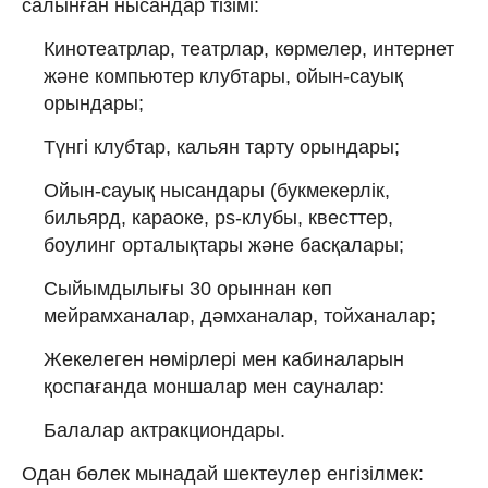
салынған нысандар тізімі:
Кинотеатрлар, театрлар, көрмелер, интернет
және компьютер клубтары, ойын-сауық
орындары;
Түнгі клубтар, кальян тарту орындары;
Ойын-сауық нысандары (букмекерлік,
бильярд, караоке, ps-клубы, квесттер,
боулинг орталықтары және басқалары;
Сыйымдылығы 30 орыннан көп
мейрамханалар, дәмханалар, тойханалар;
Жекелеген нөмірлері мен кабиналарын
қоспағанда моншалар мен сауналар:
Балалар актракциондары.
Одан бөлек мынадай шектеулер енгізілмек: