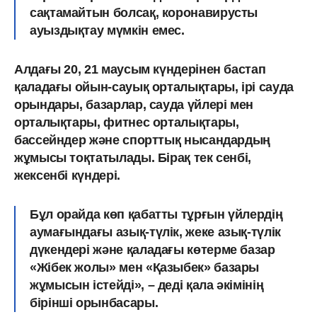
сақтамайтын болсақ, коронавирусты
ауыздықтау мүмкін емес.
Алдағы 20, 21 маусым күндерінен бастап
қаладағы ойын-сауық орталықтары, ірі сауда
орындары, базарлар, сауда үйлері мен
орталықтары, фитнес орталықтары,
бассейндер және спорттық нысандардың
жұмысы тоқтатылады. Бірақ тек сенбі,
жексенбі күндері.
Бұл орайда көп қабатты тұрғын үйлердің
аумағындағы азық-түлік, жеке азық-түлік
дүкендері және қаладағы көтерме базар
«Жібек жолы» мен «Қазыбек» базары
жұмысын істейді», – деді қала әкімінің
бірінші орынбасары.