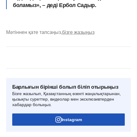
боламыз», – деді Ербол Садыр.
Мәтіннен қате тапсаңыз,
бізге жазыңыз
Барлығын бірінші болып біліп отырыңыз
Бізге жазылып, Қазақстанның өзекті жаңалықтарынан,
қызықты суреттер, видеолар мен эксклюзивтерден
хабардар болыңыз.
Instagram