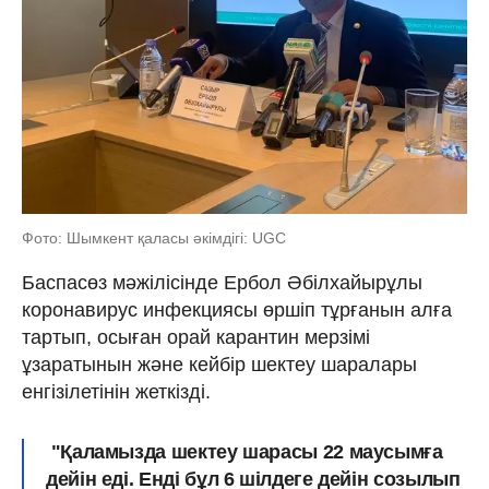
Фото: Шымкент қаласы әкімдігі: UGC
Баспасөз мәжілісінде Ербол Әбілхайырұлы
коронавирус инфекциясы өршіп тұрғанын алға
тартып, осыған орай карантин мерзімі
ұзаратынын және кейбір шектеу шаралары
енгізілетінін жеткізді.
"Қаламызда шектеу шарасы 22 маусымға
дейін еді. Енді бұл 6 шілдеге дейін созылып