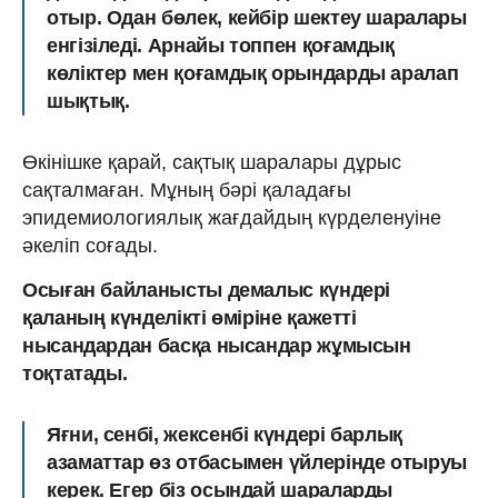
отыр. Одан бөлек, кейбір шектеу шаралары
енгізіледі. Арнайы топпен қоғамдық
көліктер мен қоғамдық орындарды аралап
шықтық.
Өкінішке қарай, сақтық шаралары дұрыс
сақталмаған. Мұның бәрі қаладағы
эпидемиологиялық жағдайдың күрделенуіне
әкеліп соғады.
Осыған байланысты демалыс күндері
қаланың күнделікті өміріне қажетті
нысандардан басқа нысандар жұмысын
тоқтатады.
Яғни, сенбі, жексенбі күндері барлық
азаматтар өз отбасымен үйлерінде отыруы
керек. Егер біз осындай шараларды