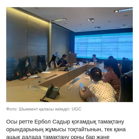
Фото: Шымкент қаласы әкімдігі: UGC
Осы ретте Ербол Садыр қоғамдық тамақтану
орындарының жұмысы тоқтайтынын, тек қана
ашық далада тамақтану орны бар және