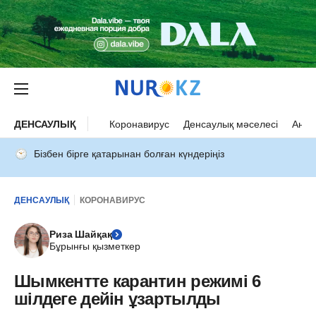
ДЕНСАУЛЫҚ
Коронавирус
Денсаулық мәселесі
Ана 
Бізбен бірге қатарынан болған күндеріңіз
ДЕНСАУЛЫҚ
КОРОНАВИРУС
Риза Шайқақ
Бұрынғы қызметкер
Шымкентте карантин режимі 6
шілдеге дейін ұзартылды