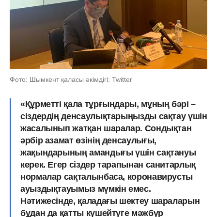
Фото: Шымкент қаласы әкімдігі: Twitter
«Құрметті қала тұрғындары, мұның бәрі –
сіздердің денсаулықтарыңызды сақтау үшін
жасалынып жатқан шаралар. Сондықтан
әрбір азамат өзінің денсаулығы,
жақындарының амандығы үшін сақтануы
керек. Егер сіздер тарапынан санитарлық
нормалар сақталынбаса, коронавирусты
ауыздықтауымыз мүмкін емес.
Нәтижесінде, қаладағы шектеу шараларын
бұдан да қатты күшейтуге мәжбүр