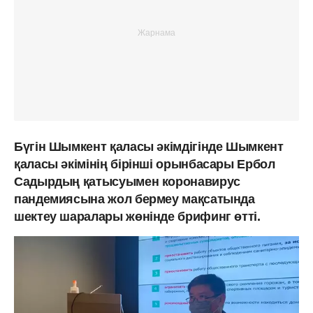
Бүгін Шымкент қаласы әкімдігінде Шымкент
қаласы әкімінің бірінші орынбасары Ербол
Садырдың қатысуымен коронавирус
пандемиясына жол бермеу мақсатында
шектеу шаралары жөнінде брифинг өтті.