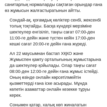
санитарлық нормаларды сақтаған орындар ғана
өз жұмысын жалғастыратынын айтты.
Сондай-ақ, қоғамдық көліктер сенбі, жексенбі
толық тоқтайды. Басқа күндері мерзіміне
шектеулер енгізіліп, таңғы сағат 07:00-ден
11:00-ге дейін және түстен кейін 17:00-ден
кешкі сағат 20:00-ге дейін ғана жүреді.
Ал 22 маусымнан бастап ХҚКО және
Жұмыспен қамту орталығының жұмыстарына
да шектеулер қойылады. Олар таңғы сағат
08:00-ден 12:00-ге дейін ғана жұмыс істейді.
Оның өзінде онлайн көрсетілмейтін
қызметтерді ғана іске асырады. Мұнда
келетін азаматтар онлайн кезекке тұруы
керек.
Сонымен қатар, халық көп жиналатын