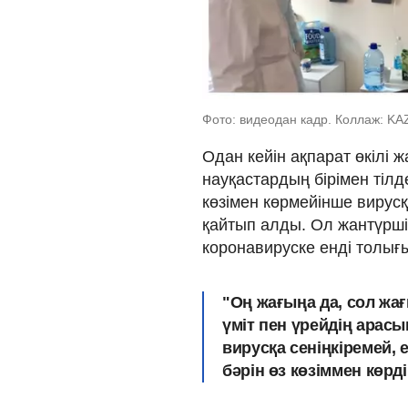
Фото: видеодан кадр. Коллаж: KAZ
Одан кейін ақпарат өкілі 
науқастардың бірімен тілде
көзімен көрмейінше вирусқ
қайтып алды. Ол жантүршіге
коронавируске енді толығ
"Оң жағыңа да, сол жағ
үміт пен үрейдің арасы
вирусқа сеніңкіремей, 
бәрін өз көзіммен көрдім