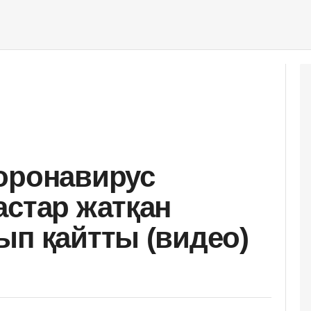
оронавирус
астар жатқан
ып қайтты (видео)