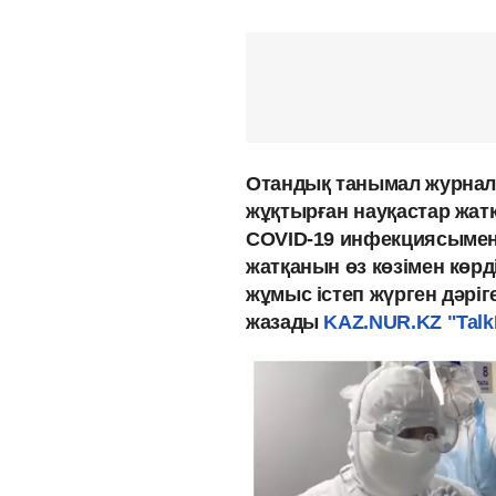
Отандық танымал журнал
жұқтырған науқастар жатқ
COVID-19 инфекциясымен
жатқанын өз көзімен көрді.
жұмыс істеп жүрген дәріг
жазады
KAZ.NUR.KZ
"Tal