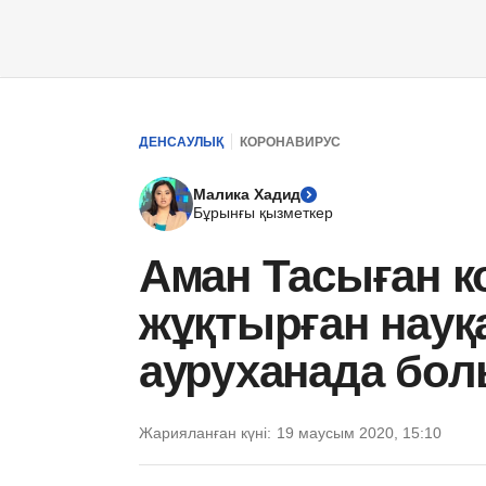
ДЕНСАУЛЫҚ
КОРОНАВИРУС
Малика Хадид
Бұрынғы қызметкер
Аман Тасыған к
жұқтырған науқ
ауруханада бол
Жарияланған күні:
19 маусым 2020, 15:10