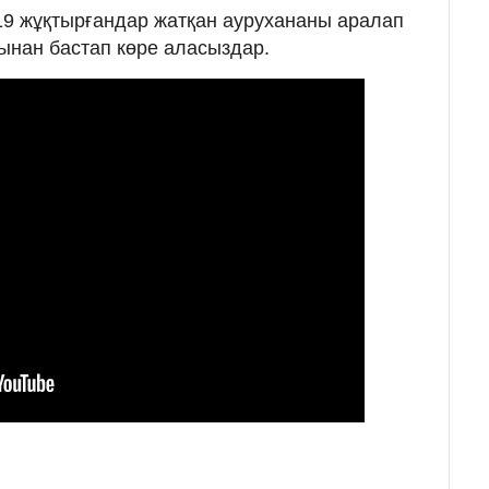
9 жұқтырғандар жатқан аурухананы аралап
тынан бастап көре аласыздар.