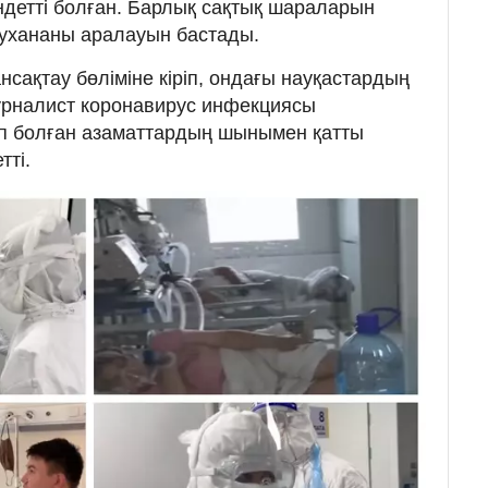
детті болған. Барлық сақтық шараларын
рухананы аралауын бастады.
сақтау бөліміне кіріп, ондағы науқастардың
урналист коронавирус инфекциясы
ап болған азаматтардың шынымен қатты
тті.