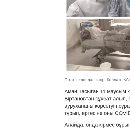
Фото: видеодан кадр. Коллаж: KA
Аман Тасыған 11 маусым к
Біртановтан сұхбат алып,
аурухананы көрсетуін сұра
тұрып, ертесіне оны COVID
Алайда, онда кірмес бұрын