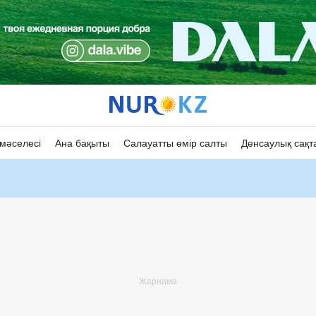
мәселесі
Ана бақыты
Салауатты өмір салты
Денсаулық сақт