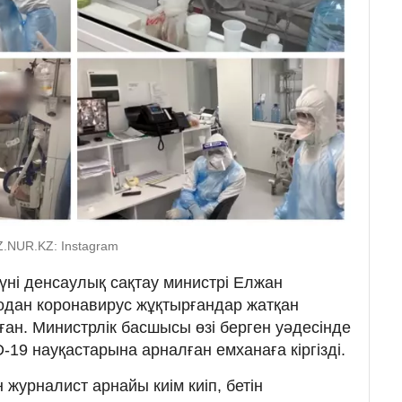
Z.NUR.KZ: Instagram
үні денсаулық сақтау министрі Елжан
 одан коронавирус жұқтырғандар жатқан
ған. Министрлік басшысы өзі берген уәдесінде
-19 науқастарына арналған емханаға кіргізді.
 журналист арнайы киім киіп, бетін