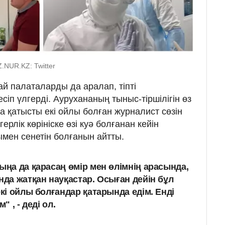
.NUR.KZ: Twitter
жай палаталарды да аралап, тіпті
сіп үлгерді. Аурухананың тыныс-тіршілігін өз
а қатысты екі ойлы болған журналист сөзін
рлік көрініске өзі куә болғанан кейін
ымен сенетін болғанын айтты.
ыңа да қарасаң өмір мен өлімнің арасында,
нда жатқан науқастар. Осыған дейін бұл
екі ойлы болғандар қатарында едім. Енді
" , - деді ол.