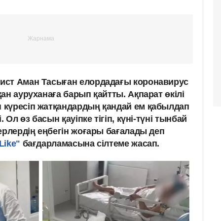
ист Аман Тасыған елордадағы коронавирус
ан ауруханаға барып қайтты. Ақпарат өкілі
 күресіп жатқандардың қандай ем қабылдап
 Ол өз басын қауіпке тігіп, күні-түні тынбай
ерлердің еңбегін жоғары бағалады деп
kLike"
бағдарламасына сілтеме жасап.