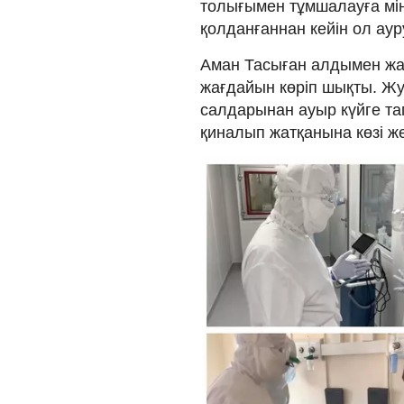
толығымен тұмшалауға мін
қолданғаннан кейін ол ау
Аман Тасыған алдымен жан
жағдайын көріп шықты. Ж
салдарынан ауыр күйге т
қиналып жатқанына көзі же