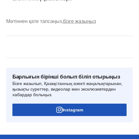
Мәтіннен қате тапсаңыз,
бізге жазыңыз
Барлығын бірінші болып біліп отырыңыз
Бізге жазылып, Қазақстанның өзекті жаңалықтарынан,
қызықты суреттер, видеолар мен эксклюзивтерден
хабардар болыңыз.
Instagram