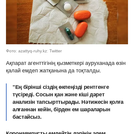
Фото: azattyq-ruhy.kz: Twitter
Ақпарат агенттігінің қызметкері ауруханада өзін
қалай емдеп жатқанына да тоқталды.
"Ең бірінші сіздің өкпеңізді рентгенге
түсіреді. Сосын қан және кіші дәрет
анализін тапсырттырады. Нәтижесін қолға
алғаннан кейін, бірден ем шараларын
бастайсыз.
Коронавирусты емдейтін дәрінің әлем