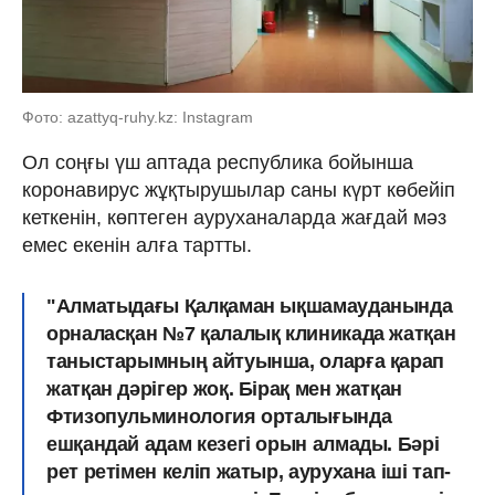
Фото: azattyq-ruhy.kz: Instagram
Ол соңғы үш аптада республика бойынша
коронавирус жұқтырушылар саны күрт көбейіп
кеткенін, көптеген ауруханаларда жағдай мәз
емес екенін алға тартты.
"Алматыдағы Қалқаман ықшамауданында
орналасқан №7 қалалық клиникада жатқан
таныстарымның айтуынша, оларға қарап
жатқан дәрігер жоқ. Бірақ мен жатқан
Фтизопульминология орталығында
ешқандай адам кезегі орын алмады. Бәрі
рет ретімен келіп жатыр, аурухана іші тап-