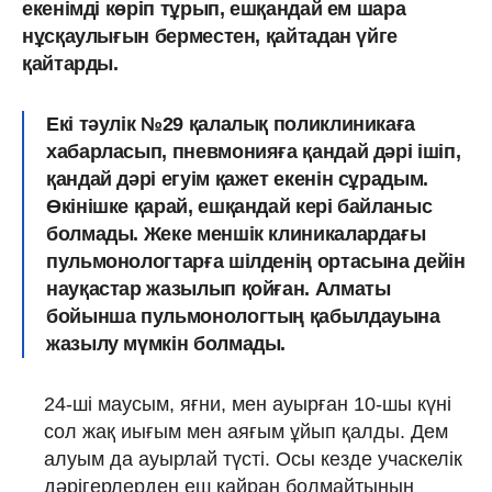
екенімді көріп тұрып, ешқандай ем шара
нұсқаулығын берместен, қайтадан үйге
қайтарды.
Екі тәулік №29 қалалық поликлиникаға
хабарласып, пневмонияға қандай дәрі ішіп,
қандай дәрі егуім қажет екенін сұрадым.
Өкінішке қарай, ешқандай кері байланыс
болмады. Жеке меншік клиникалардағы
пульмонологтарға шілденің ортасына дейін
науқастар жазылып қойған. Алматы
бойынша пульмонологтың қабылдауына
жазылу мүмкін болмады.
24-ші маусым, яғни, мен ауырған 10-шы күні
сол жақ иығым мен аяғым ұйып қалды. Дем
алуым да ауырлай түсті. Осы кезде учаскелік
дәрігерлерден еш қайран болмайтынын