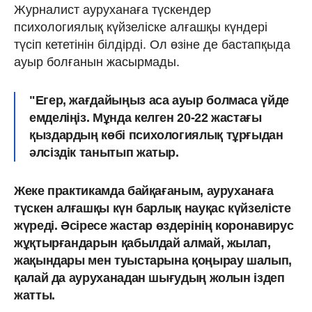
Журналист ауруханаға түскендер
психологиялық күйзеліске алғашқы күндері
түсіп кететінін білдірді. Ол өзіне де бастапқыда
ауыр болғанын жасырмады.
"Егер, жағдайыңыз аса ауыр болмаса үйде
емделіңіз. Мұнда келген 20-22 жастағы
қыздардың көбі психологиялық тұрғыдан
әлсіздік танытып жатыр.
Жеке практикамда байқағаным, ауруханаға
түскен алғашқы күн барлық науқас күйзелісте
жүреді. Әсіресе жастар өздерінің коронавирус
жұқтырғандарын қабылдай алмай, жылап,
жақындары мен туыстарына қоңырау шалып,
қалай да ауруханадан шығудың жолын іздеп
жатты.