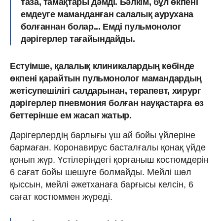
таза, тамақтары дәмді. Бәлкім, бұл өкпені
емдеуге маманданған салалық аурухана
болғаннан болар... Емді пульмонолог
дәрігерлер тағайындайды.
Естуімше, қалалық клиникалардың көбінде
өкпені қарайтын пульмонолог мамандардың
жетісупешілігі салдарынан, терапевт, хирург
дәрігерлер пневмония болған науқастарға өз
беттерінше ем жасап жатыр.
Дәрігерлердің барлығы үш ай бойы үйлеріне
бармаған. Коронавирус басталғалы қонақ үйде
қонып жүр. Үстілеріндегі қорғаныш костюмдерін
6 сағат бойы шешуге болмайды. Мейлі шөл
қыссын, мейлі әжетханаға барғысы келсін, 6
сағат костюммен жүреді.