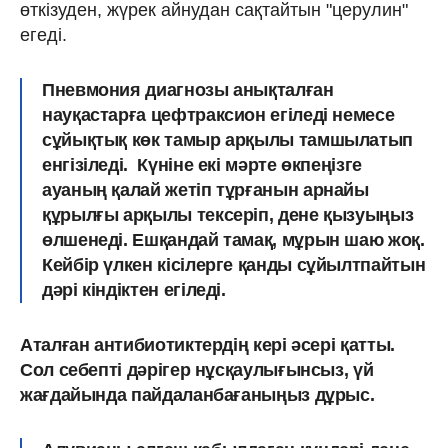
өткізуден, жүрек айнудан сақтайтын "церулин"
егеді.
Пневмония диагнозы анықталған
науқастарға цефтраксион егіледі немесе
сұйықтық көк тамыр арқылы тамшылатып
енгізіледі. Күніне екі мәрте өкпеңізге
ауаның қалай жетіп тұрғанын арнайы
құрылғы арқылы тексеріп, дене қызуыңыз
өлшенеді. Ешқандай тамақ, мұрын шаю жоқ.
Кейбір үлкен кісілерге қанды сұйылтпайтын
дәрі кіндіктен егіледі.
Аталған антибиотиктердің кері әсері қатты.
Сол себепті дәрігер нұсқаулығынсыз, үй
жағдайында пайдаланбағаныңыз дұрыс.