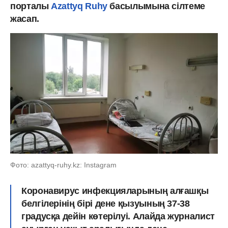
порталы
Azattyq Ruhy
басылымына сілтеме
жасап.
Фото: azattyq-ruhy.kz: Instagram
Коронавирус инфекцияларының алғашқы
белгілерінің бірі дене қызуының 37-38
градусқа дейін көтерілуі. Алайда журналист