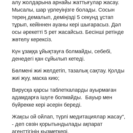
алу жолдарына арнайы жаттығулар жасау.
Мысалы, шар үрлеуіңізге болады. Сосын
терең демалып, деміңізді 5 секунд ұстап
тұрып, кейіннен ауаны кері шығарасыз. Дәл
осы әрекетті 5 рет жасайсыз. Бесінші ретінде
жөтелу керексіз.
Күн ұзаққа ұйықтауға болмайды, себебі,
денедегі қан сұйылып кетеді.
Бөлмені жиі желдетіп, тазалық сақтау. Қолды
жиі жуу, маска кию;
Вирусқа қарсы таблеткаларды ауырмаған
адамдарға ішуге болмайды. Бауыр мен
бүйрекке кері әсерін береді.
Жақсы ой ойлап, түрлі медитациялар жасау",
- деп сөзін қорытындылады ақпарат
агенттігінің қызметкері.