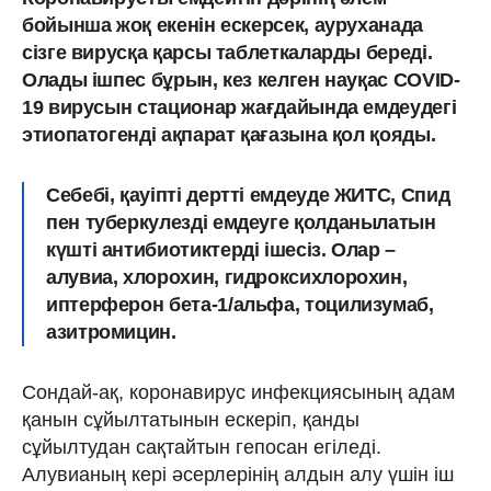
бойынша жоқ екенін ескерсек, ауруханада
сізге вирусқа қарсы таблеткаларды береді.
Олады ішпес бұрын, кез келген науқас COVID-
19 вирусын стационар жағдайында емдеудегі
этиопатогенді ақпарат қағазына қол қояды.
Себебі, қауіпті дертті емдеуде ЖИТС, Спид
пен туберкулезді емдеуге қолданылатын
күшті антибиотиктерді ішесіз. Олар –
алувиа, хлорохин, гидроксихлорохин,
иптерферон бета-1/альфа, тоцилизумаб,
азитромицин.
Сондай-ақ, коронавирус инфекциясының адам
қанын сұйылтатынын ескеріп, қанды
сұйылтудан сақтайтын гепосан егіледі.
Алувианың кері әсерлерінің алдын алу үшін іш