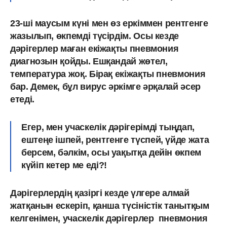
23-ші маусым күні мен өз еркіммен рентгенге
жазылып, өкпемді түсірдім. Осы кезде
дәрігерлер маған екіжақты пневмония
диагнозын қойды. Ешқандай жөтел,
температура жоқ. Бірақ екіжақты пневмония
бар. Демек, бұл вирус әркімге әрқалай әсер
етеді.
Егер, мен учаскелік дәрігерімді тыңдап,
ештеңе ішпей, рентгенге түспей, үйде жата
берсем, бәлкім, осы уақытқа дейін өкпем
күйіп кетер ме еді?!
Дәрігерлердің қазіргі кезде үлгере алмай
жатқанын ескеріп, қанша түсіністік танытқым
келгенімен, учаскелік дәрігерлер пневмония