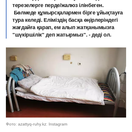
терезелерге перде/жалюз ілінбеген.
Бөлмеде құмырсқалармен бірге ұйықтауға
тура келеді. Еліміздің басқа өңірлеріндегі
жағдайға қарап, ем алып жатқанымызға
"шүкіршілік" деп жатырмыз". - деді ол.
Фото: azattyq-ruhy.kz: Instagram