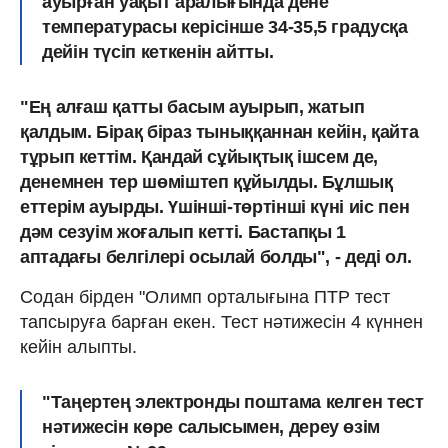
ауырған уақыт аралығында дене
температурасы керісінше 34-35,5 градусқа
дейін түсіп кеткенін айтты.
"Ең алғаш қатты басым ауырып, жатып
қалдым. Бірақ біраз тыныққаннан кейін, қайта
тұрып кеттім. Қандай сұйықтық ішсем де,
денемнен тер шөміштеп құйылды. Бұлшық
еттерім ауырды. Үшінші-төртінші күні иіс пен
дәм сезуім жоғалып кетті. Бастапқы 1
аптадағы белгілері осылай болды", - деді ол.
Содан бірден "Олимп орталығына ПТР тест
тапсыруға барған екен. Тест нәтижесін 4 күннен
кейін алыпты.
"Таңертең электронды поштама келген тест
нәтижесін көре салысымен, дереу өзім