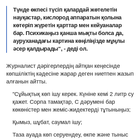
Түнде өкпесі түсіп қалардай жөтелетін
науқастар, кислород аппаратын қолына
көтеріп жүретін қарттар мен кейуаналар
бар. Психикаңыз қанша мықты болса да,
ауруханадағы картина көңіліңізде мұңлы
әсер қалдырады", - деді ол.
Журналист дәрігерлердің айтқан кеңесінде
көпшіліктің кәдесіне жарар деген ниетпен жазып
алғанын айтты.
"Сұйықтық көп ішу керек. Күніне кемі 2 литр су
қажет. Сорпа тамақтар, С дәрумені бар
көкөністер мен жеміс-жидектерді тұтыныңыз;
Қымыз, шұбат, саумал ішу;
Таза ауада көп серуендеу, өкпе және тыныс