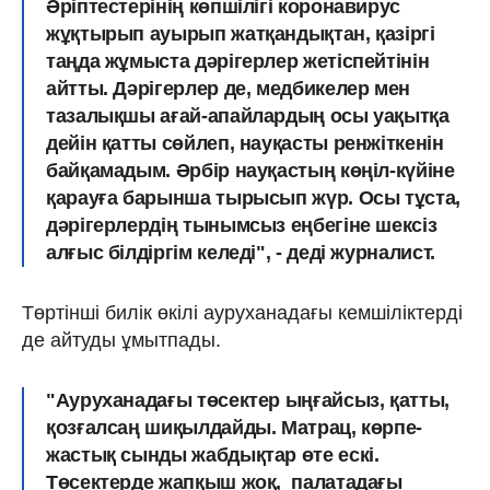
Әріптестерінің көпшілігі коронавирус
жұқтырып ауырып жатқандықтан, қазіргі
таңда жұмыста дәрігерлер жетіспейтінін
айтты. Дәрігерлер де, медбикелер мен
тазалықшы ағай-апайлардың осы уақытқа
дейін қатты сөйлеп, науқасты ренжіткенін
байқамадым. Әрбір науқастың көңіл-күйіне
қарауға барынша тырысып жүр. Осы тұста,
дәрігерлердің тынымсыз еңбегіне шексіз
алғыс білдіргім келеді", - деді журналист.
Төртінші билік өкілі ауруханадағы кемшіліктерді
де айтуды ұмытпады.
"Ауруханадағы төсектер ыңғайсыз, қатты,
қозғалсаң шиқылдайды. Матрац, көрпе-
жастық сынды жабдықтар өте ескі.
Төсектерде жапқыш жоқ, палатадағы