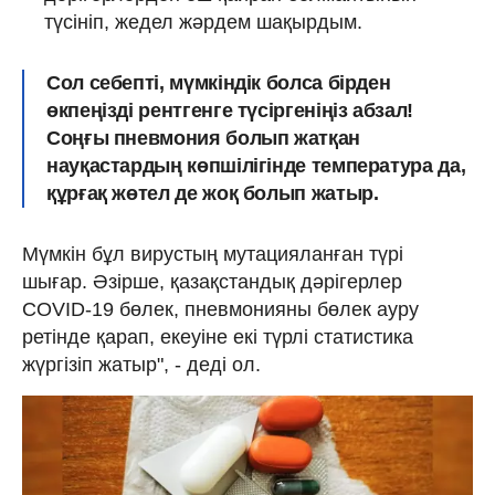
түсініп, жедел жәрдем шақырдым.
Сол себепті, мүмкіндік болса бірден
өкпеңізді рентгенге түсіргеніңіз абзал!
Соңғы пневмония болып жатқан
науқастардың көпшілігінде температура да,
құрғақ жөтел де жоқ болып жатыр.
Мүмкін бұл вирустың мутацияланған түрі
шығар. Әзірше, қазақстандық дәрігерлер
COVID-19 бөлек, пневмонияны бөлек ауру
ретінде қарап, екеуіне екі түрлі статистика
жүргізіп жатыр", - деді ол.