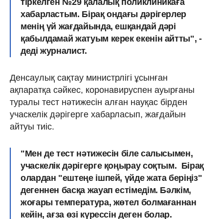
тіркелген №29 қалалық поликлиникаға
хабарластым. Бірақ ондағы дәрігерлер
менің үй жағдайында, ешқандай дәрі
қабылдамай жатуым керек екенін айтты", -
деді журналист.
Денсаулық сақтау министрлігі ұсынған
ақпаратқа сәйкес, коронавируспен ауырғаны
туралы тест нәтижесін алған науқас бірден
учаскелік дәрігерге хабарласып, жағдайын
айтуы тиіс.
"Мен де тест нәтижесін біле салысымен,
учаскелік дәрігерге қоңырау соқтым. Бірақ
олардан "ештеңе ішпей, үйде жата беріңіз"
дегеннен басқа жауап естімедім. Бәлкім,
жоғары температура, жөтел болмағаннан
кейін, ағза өзі күрессін деген болар.