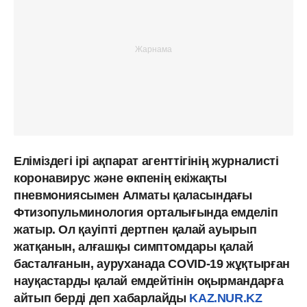
Еліміздегі ірі ақпарат агенттігінің журналисті
коронавирус және өкпенің екіжақты
пневмониясымен Алматы қаласындағы
Фтизопульминология орталығында емделіп
жатыр. Ол қауіпті дертпен қалай ауырып
жатқанын, алғашқы симптомдары қалай
басталғанын, ауруханада COVID-19 жұқтырған
науқастарды қалай емдейтінін оқырмандарға
айтып берді деп хабарлайды
KAZ.NUR.KZ