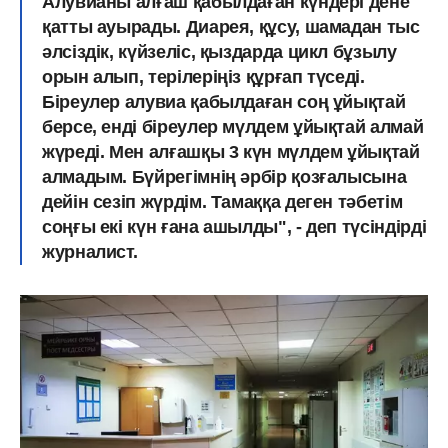
Алувианы алғаш қабылдаған күндері дене
қатты ауырады. Диарея, құсу, шамадан тыс
әлсіздік, күйзеліс, қыздарда цикл бұзылу
орын алып, терілеріңіз құрғап түседі.
Біреулер алувиа қабылдаған соң ұйықтай
берсе, енді біреулер мүлдем ұйықтай алмай
жүреді. Мен алғашқы 3 күн мүлдем ұйықтай
алмадым. Бүйрегімнің әрбір қозғалысына
дейін сезіп жүрдім. Тамаққа деген тәбетім
соңғы екі күн ғана ашылды", - деп түсіндірді
журналист.