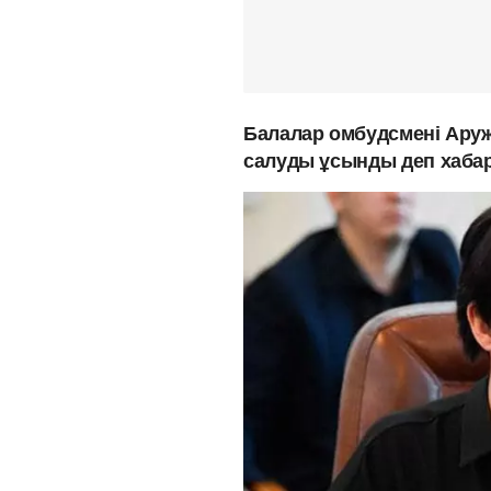
Балалар омбудсмені Аружа
салуды ұсынды деп хаб