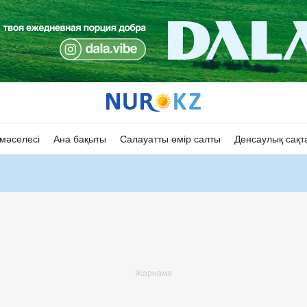
мәселесі
Ана бақыты
Салауатты өмір салты
Денсаулық сақт