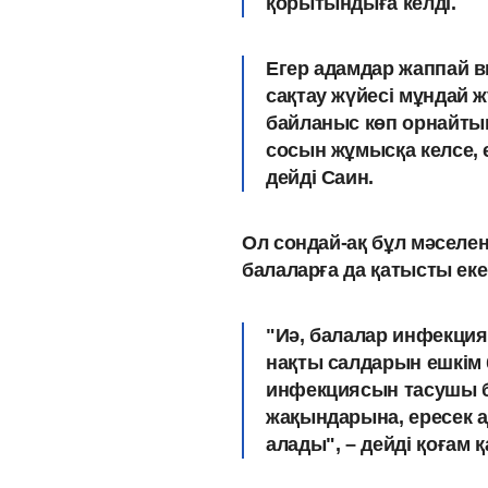
қорытындыға келді.
Егер адамдар жаппай 
сақтау жүйесі мұндай 
байланыс көп орнайтын
сосын жұмысқа келсе, 
дейді Саин.
Ол сондай-ақ бұл мәселен
балаларға да қатысты екен
"Иә, балалар инфекция
нақты салдарын ешкім 
инфекциясын тасушы б
жақындарына, ересек а
алады", – дейді қоғам қ