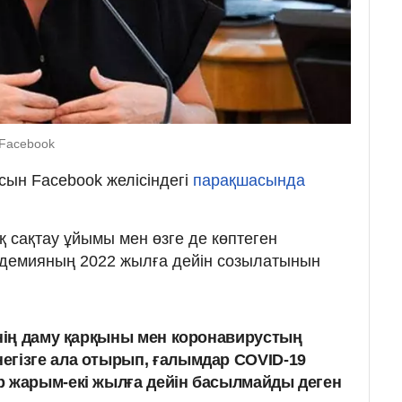
 Facebook
сын Facebook желісіндегі
парақшасында
қ сақтау ұйымы мен өзге де көптеген
демияның 2022 жылға дейін созылатынын
інің даму қарқыны мен коронавирустың
егізге ала отырып, ғалымдар COVID-19
р жарым-екі жылға дейін басылмайды деген