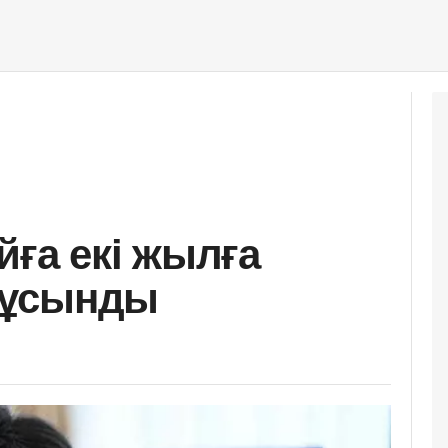
йға екі жылға
 ұсынды