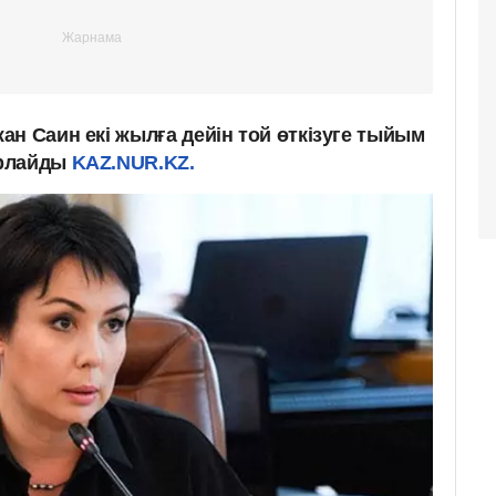
н Саин екі жылға дейін той өткізуге тыйым
арлайды
KAZ.NUR.KZ.