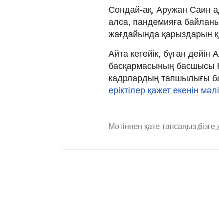
Сондай-ақ, Аружан Саин а
алса, пандемияға байлан
жағдайында қарыздарын қа
Айта кетейік, бұған дейін
басқармасының басшысы 
кадрлардың тапшылығы ба
еріктілер қажет екенін мәл
Мәтіннен қате тапсаңыз,
бізге