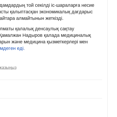
дамдардың той секілді іс-шараларға несие
ысты қалыптасқан экономикалық дағдарыс
йтара алмайтынын жеткізді.
 Алматы қалалық денсаулық сақтау
Қамалжан Надыров қалада медициналық
рын және медицина қызметкерлері мен
імдеген еді.
 жазыңыз