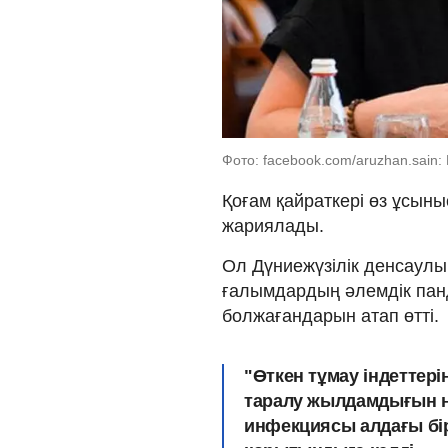
Фото: facebook.com/aruzhan.sain:
Қоғам қайраткері өз ұсыны
жариялады.
Ол Дүниежүзілік денсаулы
ғалымдардың әлемдік пан
болжағандарын атап өтті.
"Өткен тұмау індеттер
таралу жылдамдығын н
инфекциясы алдағы бі