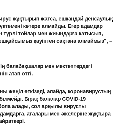
вирус жұқтырып жатса, ешқандай денсаулық
жүктемені көтере алмайды. Егер адамдар
 түрлі тойлар мен жиындарға қатысып,
ешқайсымыз қауіптен сақтана алмаймыз", –
ің балабақшалар мен мектептердегі
ін атап өтті.
ны жеңіл өткізеді, алайда, коронавирустың
білмейді. Бірақ балалар COVID-19
ола алады, сол арқылы вирусты
дамдарға, аталары мен әжелеріне жұқтыра
айраткері.