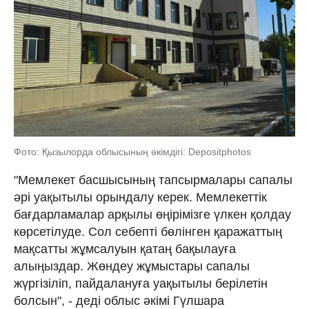
Фото: Қызылорда облысының әкімдігі: Depositphotos
"Мемлекет басшысының тапсырмалары сапалы
әрі уақытылы орындалу керек. Мемлекеттік
бағдарламалар арқылы өңірімізге үлкен қолдау
көрсетілуде. Сол себепті бөлінген қаражаттың
мақсатты жұмсалуын қатаң бақылауға
алыңыздар. Жөндеу жұмыстары сапалы
жүргізіліп, пайдалануға уақытылы берілетін
болсын", - деді облыс әкімі Гүлшара