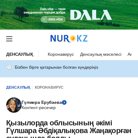
ДЕНСАУЛЫҚ
Коронавирус
Денсаулық мәселесі
Ана 
Бізбен бірге қатарынан болған күндеріңіз
ДЕНСАУЛЫҚ
КОРОНАВИРУС
Гүлмира Ерубаева
Контент-ресечер
Қызылорда облысының әкімі
Гүлшара Әбдіқалықова Жаңақорған