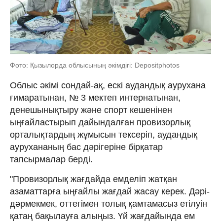
Фото: Қызылорда облысының әкімдігі: Depositphotos
Облыс әкімі сондай-ақ, ескі аудандық аурухана
ғимаратынан, № 3 мектеп интернатынан,
денешынықтыру және спорт кешенінен
ыңғайластырып дайындалған провизорлық
орталықтардың жұмысын тексеріп, аудандық
аурухананың бас дәрігеріне бірқатар
тапсырмалар берді.
"Провизорлық жағдайда емделіп жатқан
азаматтарға ыңғайлы жағдай жасау керек. Дәрі-
дәрмекмек, оттегімен толық қамтамасыз етілуін
қатаң бақылауға алыңыз. Үй жағдайында ем