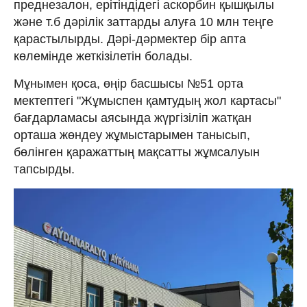
преднезалон, ерітіндідегі аскорбин қышқылы
және т.б дәрілік заттарды алуға 10 млн теңге
қарастылырды. Дәрі-дәрмектер бір апта
көлемінде жеткізілетін болады.
Мұнымен қоса, өңір басшысы №51 орта
мектептегі "Жұмыспен қамтудың жол картасы"
бағдарламасы аясында жүргізіліп жатқан
орташа жөндеу жұмыстарымен танысып,
бөлінген қаражаттың мақсатты жұмсалуын
тапсырды.