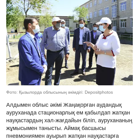
Фото: Қызылорда облысының әкімдігі: Depositphotos
Алдымен облыс әкімі Жаңақорған аудандық
ауруханада стационарлық ем қабылдап жатқан
науқастардың хал-жағдайын біліп, аурухананың
жұмысымен танысты. Аймақ басшысы
пневмониямен ауырып жатқан науқастарға