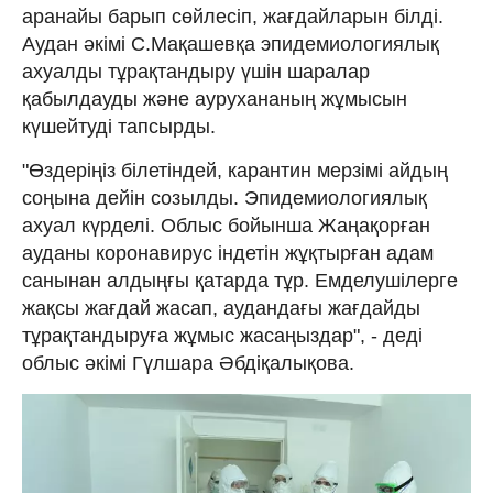
аранайы барып сөйлесіп, жағдайларын білді.
Аудан әкімі С.Мақашевқа эпидемиологиялық
ахуалды тұрақтандыру үшін шаралар
қабылдауды және аурухананың жұмысын
күшейтуді тапсырды.
"Өздеріңіз білетіндей, карантин мерзімі айдың
соңына дейін созылды. Эпидемиологиялық
ахуал күрделі. Облыс бойынша Жаңақорған
ауданы коронавирус індетін жұқтырған адам
санынан алдыңғы қатарда тұр. Емделушілерге
жақсы жағдай жасап, аудандағы жағдайды
тұрақтандыруға жұмыс жасаңыздар", - деді
облыс әкімі Гүлшара Әбдіқалықова.