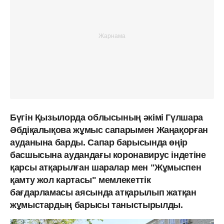
Бүгін Қызылорда облысының әкімі Гүлшара
Әбдіқалықова жұмыс сапарымен Жаңақорған
ауданына барды. Сапар барысында өңір
басшысына аудандағы коронавирус індетіне
қарсы атқарылған шаралар мен "Жұмыспен
қамту жол картасы" мемлекеттік
бағдарламасы аясында атқарылып жатқан
жұмыстардың барысы таныстырылды.