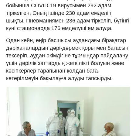
бойынша COVID-19 вирусымен 292 адам
тіркелген. Оның ішінде 230 адам емделіп
шықты. Пневманиямен 236 адам тіркеліп, бүгінгі
күні стационарда 176 емделуші ем алуда.
Одан кейн, өңір басшысы аудандағы бірақатар
дәріханалардың дәрі-дәрмек қоры мен бағасын
тексеріп, аудан әкімдігіне тұрғындар пайдалану
үшін дәрілік заттардың жеткілікті болуын және
кәсіпкерлер тарапынан қолдан баға
көтерілмеуін бақылауға алуды тапсырды.