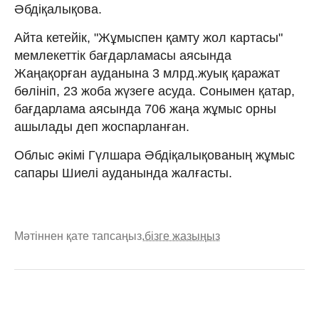
Әбдіқалықова.
Айта кетейік, "Жұмыспен қамту жол картасы"
мемлекеттік бағдарламасы аясында
Жаңақорған ауданына 3 млрд.жуық қаражат
бөлініп, 23 жоба жүзеге асуда. Сонымен қатар,
бағдарлама аясында 706 жаңа жұмыс орны
ашылады деп жоспарланған.
Облыс әкімі Гүлшара Әбдіқалықованың жұмыс
сапары Шиелі ауданында жалғасты.
Мәтіннен қате тапсаңыз,
бізге жазыңыз