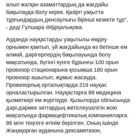
алып жатқан азаматтардың да жағдайы
бақылауда болу керек. Қазіргі уақытта
тұрғындардың денсаулығы бірінші кезекте тұр",
- деді Гүлшара Әбдіқалықова.
Ауданда науқастарды уақытылы емдеу
орнымен қамтып, үй жағдайында өз бетінше ем
алмай, дәрігерлердің бақылауында болу
мақсатында, бүгінгі күнге бұрынғы 100 орын
провизор стационарына қосымша 180 орын
провизор ашылып, жұмыс жасауда.
Провизорлық орталықтарда 219 науқас
орналастырылған. Науқастарға 89 медицина
қызметкері ем жүргізуде. Қызылорда облысында
дәрі-дәрмек заттардың жетіспеушілігін жою
мақсатында фармацефтикалық компанияларға
86 млн теңгеге өтінім берілген. Оның ішінде
Жаңақорған ауданына дексаметазон,