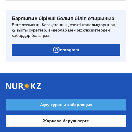
Барлығын бірінші болып біліп отырыңыз
Бізге жазылып, Қазақстанның өзекті жаңалықтарынан,
қызықты суреттер, видеолар мен эксклюзивтерден
хабардар болыңыз.
Instagram
Ақау туралы хабарлаңыз
Жарнама берушілерге