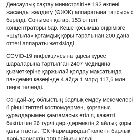
Денсаулық сақтау министрлігіне 192 өкпені
жасанды желдету (ӨЖЖ) аппаратына тапсырыс
берілді. Сонымен қатар, 153 оттегі
концентраторы бар. Кеше қосымша өңірімізге
«Шұғыла» қоғамдық қоры тарапынан 200 дана
оттегі аппараты жеткізілді.
COVID-19 инфекциясына қарсы күрес
шараларына тартылған 2407 медицина
қызметкеріне қаржылай қолдау мақсатында
пандемия кезеңінде 4 айда 1 млрд 117,6 млн
теңге төленді.
Сондай-ақ, облыстың барлық емдеу мекемелері
бірінші типтегі костюмдермен, қорғаныс
құралдарымен қамтамасыз етіліп, қажетті
бекітілген 26 түрлі дәрі-дәрмектің 2 айлық қоры
қалыптасты. "СК Фармациядан" келетін барлық
дәрі-дәрмектің 100 пайызы келді.