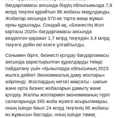
бағдарламасы аясында біздің облысымызда 7,6
млрд теңгені құрайтын 96 жобасы мақұлданды.
Жобалар аясында 570-ке тарта жаңа жұмыс
орны құрылады. Сондай-ақ, «Бизнестің Жол
картасы 2025» бағдарламасы аясында
көзделген қаражат 1,7 млрд теңгеден 3,4 млрд
теңгеге дейін екі есеге ұлғайтылды.
Сонымен бірге, бизнесті қолдау бағдарламасы
аясында қарастырылған құралдарды тиімді
пайдалану үшін «Қызылорда облысының 2023
жылға дейінгі Экономикалық даму жоспары»
әзірленді. Жоспардың негізгі мақсаты - шағын
және орта бизнес жобаларын дамыту және
қолдау. Жалпы жоспармен экономиканың түрлі
салаларында 265 жоба жүзеге асырылмақшы,
оның ішінде биыл 24 млрд теңгенің 95 жобасы
өз жұмысын бастады, оның ішінде тамақ