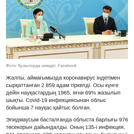
Фото: Қызылорда әкімдігі: Facebook
Жалпы, аймағымызда коронавирус індетімен
сырқаттанған 2 859 адам тіркелді. Осы күнге
дейін науқастардың 1965, яғни 69% жазылып
шықты. Covid-19 инфекциясынан облыс
бойынша 7 науқас қайтыс болған.
Эпидмаусым басталғанда облыста барлығы 976
төсекорын дайындалды. Оның 135-і инфекция,