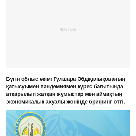
Бүгін облыс әкімі Гүлшара Әбдіқалықованың
қатысуымен пандемиямен күрес бағытында
атқарылып жатқан жұмыстар мен аймақтың
экономикалық ахуалы жөнінде брифинг өтті.