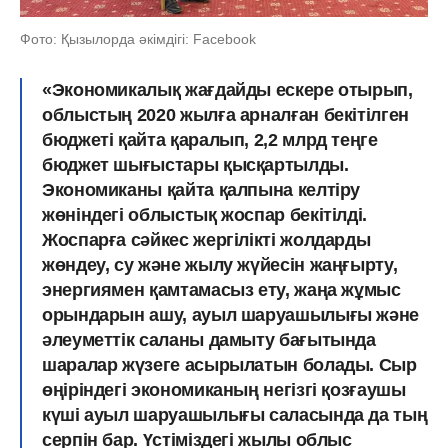
Фото: Қызылорда әкімдігі: Facebook
«Экономикалық жағдайды ескере отырып,
облыстың 2020 жылға арналған бекітілген
бюджеті қайта қаралып, 2,2 млрд теңге
бюджет шығыстары қысқартылды.
Экономиканы қайта қалпына келтіру
жөніндегі облыстық жоспар бекітілді.
Жоспарға сәйкес жергілікті жолдарды
жөндеу, су және жылу жүйесін жаңғырту,
энергиямен қамтамасыз ету, жаңа жұмыс
орындарын ашу, ауыл шаруашылығы және
әлеуметтік саланы дамыту бағытында
шаралар жүзеге асырылатын болады. Сыр
өңіріндегі экономиканың негізгі қозғаушы
күші ауыл шаруашылығы саласында да тың
серпін бар. Үстіміздегі жылы облыс