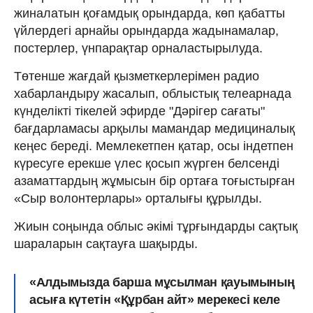
жиналатын қоғамдық орындарда, көп қабатты
үйлердегі арнайы орындарда жадынамалар,
постерлер, үнпарақтар орналастырылуда.
Төтенше жағдай қызметкерлерімен радио
хабарландыру жасалып, облыстық телеарнада
күнделікті тікелей эфирде "Дәрігер сағаты"
бағдарламасы арқылы мамандар медициналық
кеңес береді. Мемлекетпен қатар, осы індетпен
күресуге ерекше үлес қосып жүрген белсенді
азаматтардың жұмысын бір ортаға тоғыстырған
«Сыр волонтерлары» орталығы құрылды.
Жиын соңында облыс әкімі тұрғындарды сақтық
шараларын сақтауға шақырды.
«Алдымызда барша мұсылман қауымының
асыға күтетін «Құрбан айт» мерекесі келе