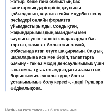
жатыр. Кеше ғана облыстың бас
санитарлық дәрігерінің қаулысы
қабылданып, қаулыға сәйкес құрбан шалу
рәсімдері онлайн форматта
ұйымдастырылды. Сондықтан,
жақындарымыздың амандығы мен
саулығы үшін көпшілік шаралардан бас
тартып, жамағат болып жиналмай,
отбасында атап өтуге шақырамын. Сақтық
шараларына аса мән беріп, талаптарға
бағыну - тек өзіміздің денсаулығымыз үшін
ғана емес, тұтас ел алдындағы азаматтық
борышымыз, саналы түрде басты
ұстанымымыз болу керек!», - деді Гүлшара
Әбдіқалықова.
Мәтіннен қате тапсаңыз,
бізге жазыңыз