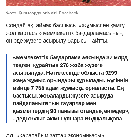
Фото: Қызылорда әкімдігі: Facebook
Сондай-ақ, аймақ басшысы «Жұмыспен қамту
жол картасы» мемлекеттік бағдарламасының
өңірде жүзеге асырылу барысын айтты.
«Мемлекеттік бағдарлама аясында 37 млрд
теңгені құрайтын 276 жоба жүзеге
асырылуда. Нәтижесінде облыста 9299
жаңа жұмыс орындары құрылады. Бүгіннің
өзінде 7 768 адам жұмысқа орналасты. Ең
бастысы, жобаларды жүзеге асыруда
пайдаланылатын тауарлар мен
қызметтердің 90 пайызы отандық өнімдер»,
- деді облыс әкімі Гүлшара Әбдіқалықова.
Ал, «Қарапайым заттар экономикасы»