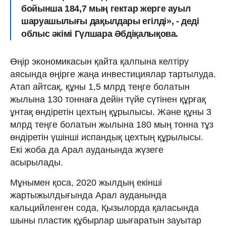
бойынша 184,7 мың гектар жерге ауыл
шаруашылығы дақылдары егілді», - деді
облыс әкімі Гүлшара Әбдіқалықова.
Өңір экономикасын қайта қалпына келтіру
аясында өңірге жаңа инвестициялар тартылуда.
Атап айтсақ, құны 1,5 млрд теңге болатын
жылына 130 тоннаға дейін түйе сүтінен құрғақ
ұнтақ өндіретін цехтың құрылысы. Және құны 3
млрд теңге болатын жылына 180 мың тонна тұз
өндіретін үшінші испандық цехтың құрылысы.
Екі жоба да Арал ауданында жүзеге
асырылады.
Мұнымен қоса, 2020 жылдың екінші
жартыжылдығында Арал ауданында
кальцийленген сода, Қызылорда қаласында
шыны пластик құбырлар шығаратын зауытар