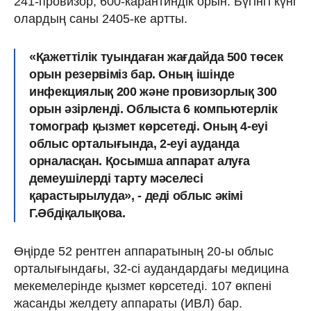
241-провизор, 600-карантиндік орын. Бүгінгі күні
олардың саны 2405-ке артты.
«Қажеттілік туындаған жағдайда 500 төсек
орын резервіміз бар. Оның ішінде
инфекциялық 200 және провизорлық 300
орын әзірленді. Облыста 6 компьютерлік
томограф қызмет көрсетеді. Оның 4-еуі
облыс орталығында, 2-еуі ауданда
орналасқан. Қосымша аппарат алуға
демеушілерді тарту мәселесі
қарастырылуда», - деді облыс әкімі
Г.Әбдіқалықова.
Өңірде 52 рентген аппаратының 20-ы облыс
орталығындағы, 32-сі аудандардағы медицина
мекемелерінде қызмет көрсетеді. 107 өкпені
жасанды желдету аппараты (ИВЛ) бар.