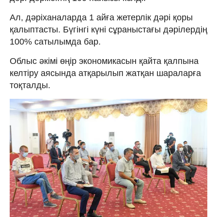
Ал, дәріханаларда 1 айға жетерлік дәрі қоры
қалыптасты. Бүгінгі күні сұраныстағы дәрілердің
100% сатылымда бар.
Облыс әкімі өңір экономикасын қайта қалпына
келтіру аясында атқарылып жатқан шараларға
тоқталды.