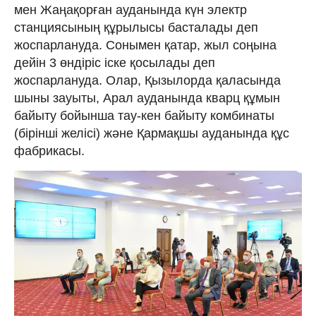
мен Жаңақорған ауданында күн электр
станциясының құрылысы басталады деп
жоспарлануда. Сонымен қатар, жыл соңына
дейін 3 өндіріс іске қосылады деп
жоспарлануда. Олар, Қызылорда қаласында
шыны зауыты, Арал ауданында кварц құмын
байыту бойынша тау-кен байыту комбинаты
(бірінші желісі) және Қармақшы ауданында құс
фабрикасы.