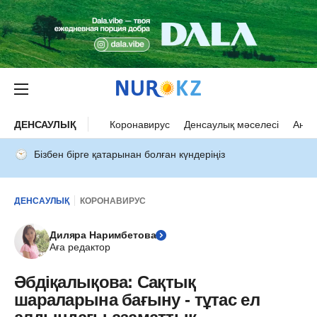
ДЕНСАУЛЫҚ
Коронавирус
Денсаулық мәселесі
Ана 
Бізбен бірге қатарынан болған күндеріңіз
ДЕНСАУЛЫҚ
КОРОНАВИРУС
Диляра Наримбетова
Аға редактор
Әбдіқалықова: Сақтық
шараларына бағыну - тұтас ел