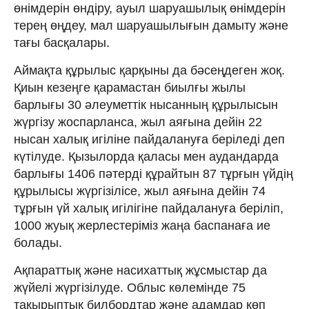
өнімдерін өндіру, ауыл шаруашылық өнімдерін
терең өңдеу, мал шаруашылығын дамыту және
тағы басқалары.
Аймақта құрылыс қарқыны да бәсеңдеген жоқ.
Қиын кезеңге қарамастан биылғы жылы
барлығы 30 әлеуметтік нысанның құрылысын
жүргізу жоспарланса, жыл аяғына дейін 22
нысан халық игіліне пайдалануға беріледі деп
күтілуде. Қызылорда қаласы мен аудандарда
барлығы 1406 пәтерді құрайтын 87 тұрғын үйдің
құрылысы жүргізілісе, жыл аяғына дейін 74
тұрғын үй халық игілігіне пайдалануға беріліп,
1000 жуық жерлестеріміз жаңа баспанаға ие
болады.
Ақпараттық және насихаттық жұсмыстар да
жүйелі жүргізілуде. Облыс көлемінде 75
тақырыптық билбордтар және адамдар көп