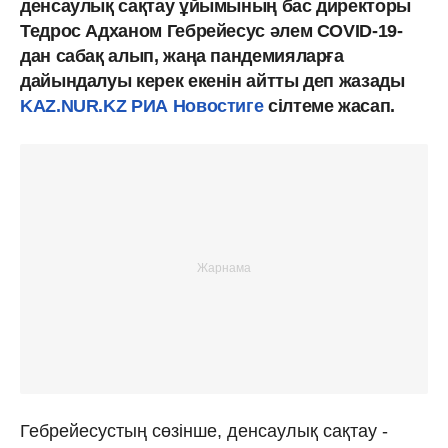
денсаулық сақтау ұйымының бас директоры
Тедрос Адханом Гебрейесус әлем COVID-19-
дан сабақ алып, жаңа пандемияларға
дайындалуы керек екенін айтты деп жазады
KAZ.NUR.KZ
РИА Новостиге
сілтеме жасап.
Гебрейесустың сөзінше, денсаулық сақтау -