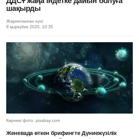
ДДСҰ жаңа індетке дайын болуға
шақырды
Жарияланған күні:
8 қыркүйек 2020, 10:35
Көрнекі фото: pixabay.com
Женевада өткен брифингте Дүниежүзілік