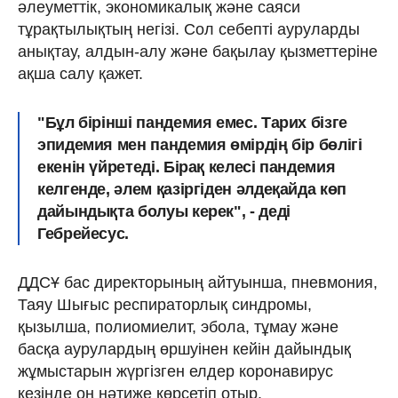
әлеуметтік, экономикалық және саяси
тұрақтылықтың негізі. Сол себепті ауруларды
анықтау, алдын-алу және бақылау қызметтеріне
ақша салу қажет.
"Бұл бірінші пандемия емес. Тарих бізге
эпидемия мен пандемия өмірдің бір бөлігі
екенін үйретеді. Бірақ келесі пандемия
келгенде, әлем қазіргіден әлдеқайда көп
дайындықта болуы керек", - деді
Гебрейесус.
ДДСҰ бас директорының айтуынша, пневмония,
Таяу Шығыс респираторлық синдромы,
қызылша, полиомиелит, эбола, тұмау және
басқа аурулардың өршуінен кейін дайындық
жұмыстарын жүргізген елдер коронавирус
кезінде оң нәтиже көрсетіп отыр.