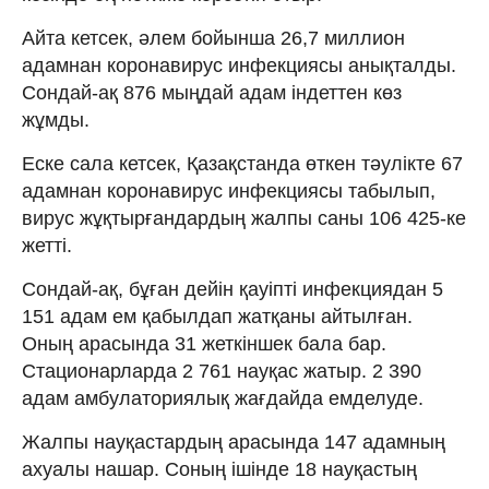
Айта кетсек, әлем бойынша 26,7 миллион
адамнан коронавирус инфекциясы анықталды.
Сондай-ақ 876 мыңдай адам індеттен көз
жұмды.
Еске сала кетсек, Қазақстанда өткен тәулікте 67
адамнан коронавирус инфекциясы табылып,
вирус жұқтырғандардың жалпы саны 106 425-ке
жетті.
Сондай-ақ, бұған дейін қауіпті инфекциядан 5
151 адам ем қабылдап жатқаны айтылған.
Оның арасында 31 жеткіншек бала бар.
Стационарларда 2 761 науқас жатыр. 2 390
адам амбулаториялық жағдайда емделуде.
Жалпы науқастардың арасында 147 адамның
ахуалы нашар. Соның ішінде 18 науқастың