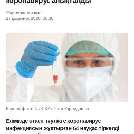
коронавирус анықталды
Жарияланған күні:
27 қыркүйек 2020, 08:30
Көрнекі фото: NUR.KZ / Петр Карандашов
Елімізде өткен тәулікте коронавирус
инфекциясын жұқтырған 64 науқас тіркелді