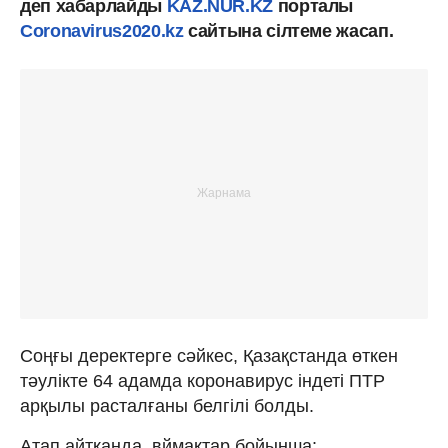
деп хабарлайды
KAZ.NUR.KZ
порталы
Coronavirus2020.kz
сайтына сілтеме жасап.
Соңғы деректерге сәйкес, Қазақстанда өткен
тәулікте 64 адамда коронавирус індеті ПТР
арқылы расталғаны белгілі болды.
Атап айтқанда, вймақтар бойынша: