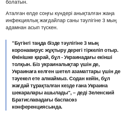
болатын.
Аталған елде соңғы күндері анықталған жаңа
инфекциялық жағдайлар саны тәулігіне 3 мың
адамнан асып түскен.
"Бүгінгі таңда бізде тәулігіне 3 мың
коронавирус жұқтыру дерегі тіркеліп отыр.
Өкінішке қарай, бұл - Украинадағы екінші
толқын. Біз украиналықтар үшін де,
Украинаға келген шетел азаматтары үшін де
тәуекел ете алмаймыз. Содан кейін, бұл
жағдай тұрақталған кезде ғана Украина
шекаралары ашылады", – деді Зеленский
Братиславадағы баспасөз
конференциясында.