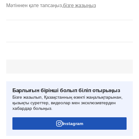
Мәтіннен қате тапсаңыз,
бізге жазыңыз
Барлығын бірінші болып біліп отырыңыз
Бізге жазылып, Қазақстанның өзекті жаңалықтарынан,
қызықты суреттер, видеолар мен эксклюзивтерден
хабардар болыңыз.
Instagram