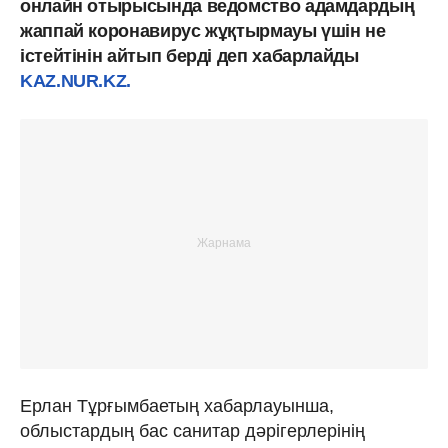
онлайн отырысында ведомство адамдардың
жаппай коронавирус жұқтырмауы үшін не
істейтінін айтып берді деп хабарлайды
KAZ.NUR.KZ.
Ерлан Тұрғымбаетың хабарлауынша,
облыстардың бас санитар дәрігерлерінің