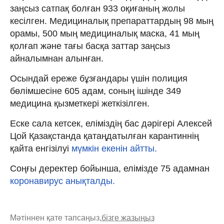
заңсыз сатпақ болған 933 оқиғаның жолы
кесілген. Медициналық препараттардың 98 мың
орамы, 500 мың медициналық маска, 41 мың
қолғап және тағы басқа заттар заңсыз
айналымнан алынған.
Осындай ереже бұзғандары үшін полиция
бөлімшесіне 605 адам, соның ішінде 349
медицина қызметкері жеткізілген.
Еске сала кетсек, еліміздің бас дәрігері Алексей
Цой Қазақстанда қатаңдатылған карантиннің
қайта енгізілуі
мүмкін екенін айтты.
Соңғы деректер бойынша, елімізде 75 адамнан
коронавирус анықталды.
Мәтіннен қате тапсаңыз,
бізге жазыңыз