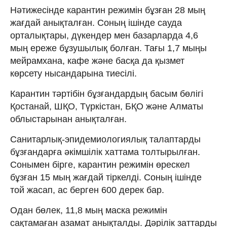
Нәтижесінде карантин режимін бұзған 28 мың
жағдай анықталған. Соның ішінде сауда
орталықтары, дүкендер мен базарларда 4,6
мың ереже бұзушылық болған. Тағы 1,7 мыңы
мейрамхана, кафе және басқа да қызмет
көрсету нысандарына тиесілі.
Карантин тәртібін бұзғандардың басым бөлігі
Қостанай, ШҚО, Түркістан, БҚО және Алматы
облыстарынан анықталған.
Санитарлық-эпидемиологиялық талаптарды
бұзғандарға әкімшілік хаттама толтырылған.
Сонымен бірге, карантин режимін өрескел
бұзған 15 мың жағдай тіркелді. Соның ішінде
той жасап, ас берген 600 дерек бар.
Одан бөлек, 11,8 мың маска режимін
сақтамаған азамат анықталды. Дәрілік заттарды