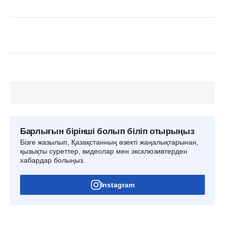
Барлығын бірінші болып біліп отырыңыз
Бізге жазылып, Қазақстанның өзекті жаңалықтарынан,
қызықты суреттер, видеолар мен эксклюзивтерден
хабардар болыңыз.
Instagram