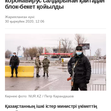
коронавирус салдарынан қайтадан
блок-бекет қойылды
Жарияланған күні:
30 қыркүйек 2020, 12:06
Көрнекі фото: NUR.KZ / Петр Карандашов
Қазақстанның ішкі істер министрі үкіметтің