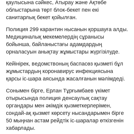
қаулысына сәйкес, Атырау және Ақтөбе
облыстарына төрт блок-бекет пен екі
санитарлық бекет қойылған.
Полиция 299 карантин нысанын қоршауға алды.
Медициналық мекемелердің сұранысы
бойынша, байланыстағы адамдардың
орналасуын анықтау жұмыстары жүргізілуде.
Кейінірек, ведомствоның баспасөз қызметі бұл
жұмыстардың коронавирус инфекциясына
қарсы іс-шара аясында жасалғанын мәлімдеді.
Сонымен бірге, Ерлан Тұрғымбаев үкімет
отырысында полиция денсаулық сақтау
органдары мен әкімдік қызметкерлерімен,
сондай-ақ қызмет көрсету нысандарымен бірге
50 мыңнан астам рейдтік іс-шаралар өткізгенін
хабарлады.