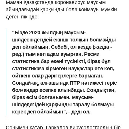
Маман Қазақстанда коронавирус маусым
айындағыдай қарқынды бола қоймауы мүмкін
деген пікірде.
"Бізде 2020 жылдың маусым-
шілдесіндегідей екінші толқын болмайды
деп ойлаймын. Себебі, ол кезде (жазда -
ред.) тым көп адам ауырған. Ресми
статистика бар екені түсінікті, бірақ бұл
статистикаға кірмеген науқастар өте көп,
өйткені олар дәрігерлерге бармаған.
Сондай-ақ, алғашында ПТР нәтижесі теріс
болғандар есепке алынбады. Сондықтан,
біраз өсім болғанымен, маусым-
шілдедегідей қарқынды таралу болмауы
керек деп ойлаймын", - деді ол.
Сонымен қатар, Гаркалов вирусологтардың бір