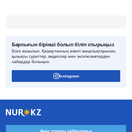
Барлығын бірінші болып біліп отырыңыз
Бізге жазылып, Қазақстанның өзекті жаңалықтарынан,
қызықты суреттер, видеолар мен эксклюзивтерден
хабардар болыңыз.
Instagram
Ақау туралы хабарлаңыз