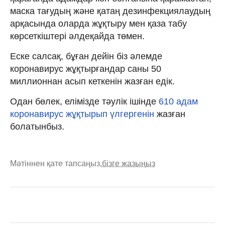
маска тағудың және қатаң дезинфекциялаудың
арқасында оларда жұқтыру мен қаза табу
көрсеткіштері әлдеқайда төмен.
Еске салсақ, бұған дейін біз әлемде
коронавирус жұқтырғандар саны 50
миллионнан асып кеткенін жазған едік.
Одан бөлек, елімізде тәулік ішінде
610 адам
коронавирус жұқтырып үлгергенін
жазған
болатынбыз.
Мәтіннен қате тапсаңыз,
бізге жазыңыз