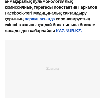
аймақаралық пульмонологиялық
комиссияның төрағасы Константин Гаркалов
Facebook-тегі Медициналық сақтандыру
қорының
парақшасында
коронавирустың
екінші толқыны қандай болатынына болжам
жасады деп хабарлайды
KAZ.NUR.KZ.