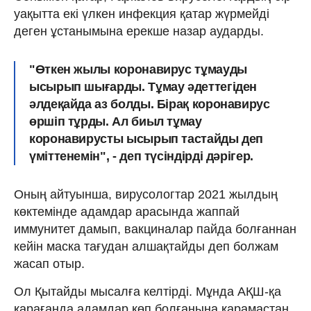
уақытта екі үлкен инфекция қатар жүрмейді
деген ұстанымына ерекше назар аударды.
"Өткен жылы коронавирус тұмауды
ысырып шығарды. Тұмау әдеттегіден
әлдеқайда аз болды. Бірақ коронавирус
өршіп тұрды. Ал биыл тұмау
коронавирусты ысырып тастайды деп
үміттенемін", - деп түсіндірді дәрігер.
Оның айтуынша, вирусологтар 2021 жылдың
көктемінде адамдар арасында жаппай
иммунитет дамып, вакциналар пайда болғаннан
кейін маска тағудан алшақтайды деп болжам
жасап отыр.
Ол Қытайды мысалға келтірді. Мұнда АҚШ-қа
қарағанда адамдар көп болғанына қарамастан,