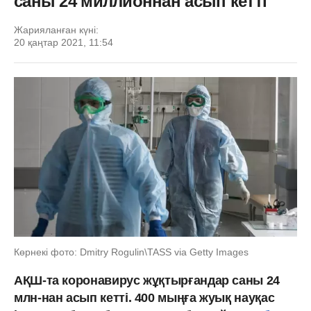
саны 24 миллионнан асып кетті
Жарияланған күні:
20 қаңтар 2021, 11:54
Көрнекі фото: Dmitry Rogulin\TASS via Getty Images
АҚШ-та коронавирус жұқтырғандар саны 24
млн-нан асып кетті. 400 мыңға жуық науқас