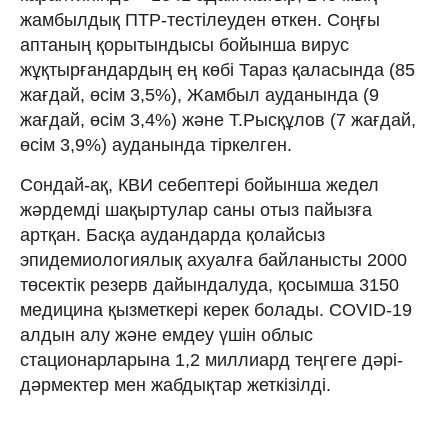
жамбылдық ПТР-тестілеуден өткен. Соңғы
аптаның қорытындысы бойынша вирус
жұқтырғандардың ең көбі Тараз қаласында (85
жағдай, өсім 3,5%), Жамбыл ауданында (9
жағдай, өсім 3,4%) және Т.Рысқұлов (7 жағдай,
өсім 3,9%) ауданында тіркелген.
Сондай-ақ, КВИ себептері бойынша жедел
жәрдемді шақыртулар саны отыз пайызға
артқан. Басқа аудандарда қолайсыз
эпидемиологиялық ахуалға байланысты 2000
төсектік резерв дайындалуда, қосымша 3150
медицина қызметкері керек болады. COVID-19
алдын алу және емдеу үшін облыс
стационарларына 1,2 миллиард теңгеге дәрі-
дәрмектер мен жабдықтар жеткізілді.