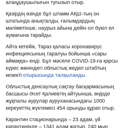
алаңдаушылығын туғызып отыр.
Қазірдің өзінде бұл штамм АҚШ-тың он
штатында анықталды, ғалымдардың
мәліметінше, наурыз айына дейін ол бүкіл ел
аумағына тарайды.
Айта кетейік, Тараз қаласы коронавирус
инфекциясының таралуы бойынша «сары
аймаққа» енді. Бұл мәселе COVID-19-ға қарсы
күрес жөніндегі облыстық жедел штабтың
кезекті
отырысында талқыланды.
Облыстық денсаулық сақтау басқармасының
басшысы Әсет Қалиевтің айтуынша, өңірде
жұқпалы аурулар ауруханасындағы 1000
кереуеттің жүктемесі 454 орынды құрап отыр.
Карантин стационарында – 23 адам, үй
карантинінде – 1341 адам жатыр, 240 мың