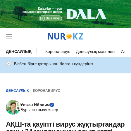
ДЕНСАУЛЫҚ
Коронавирус
Денсаулық мәселесі
Ана 
Бізбен бірге қатарынан болған күндеріңіз
ДЕНСАУЛЫҚ
КОРОНАВИРУС
Ұлжан Ибраим
Бұрынғы қызметкер
АҚШ-та қауіпті вирус жұқтырғандар