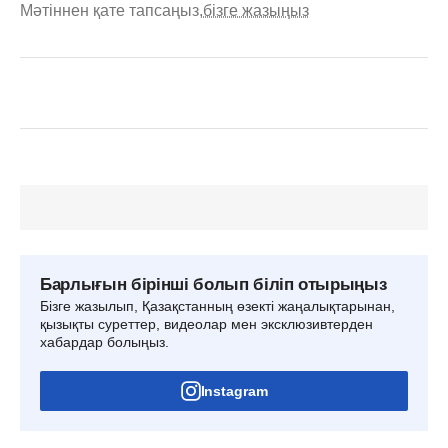
Мәтіннен қате тапсаңыз,
бізге жазыңыз
Барлығын бірінші болып біліп отырыңыз
Бізге жазылып, Қазақстанның өзекті жаңалықтарынан,
қызықты суреттер, видеолар мен эксклюзивтерден
хабардар болыңыз.
Instagram