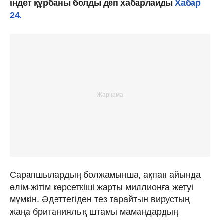
індет құрбаны болды деп хабарлайды
Хабар
24.
Сарапшылардың болжамынша, ақпан айында
өлім-жітім көрсеткіші жарты миллионға жетуі
мүмкін. Әдеттегіден тез тарайтын вирустың
жаңа британиялық штамы мамандардың