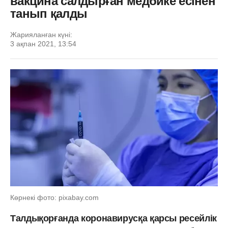
вакцина салдырған медбике есінен
танып қалды
Жарияланған күні:
3 ақпан 2021, 13:54
Көрнекі фото: pixabay.com
Талдықорғанда коронавирусқа қарсы ресейлік