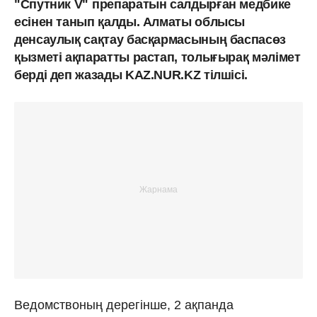
"Спутник V"
препаратын салдырған медбике
есінен танып қалды. Алматы облысы
денсаулық сақтау басқармасының баспасөз
қызметі ақпаратты растап, толығырақ мәлімет
берді деп жазады KAZ.NUR.KZ тілшісі.
Ведомствоның дерегінше, 2 ақпанда