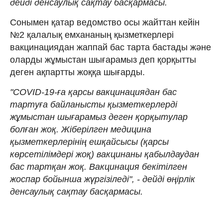
дейді денсаулық сақтау басқармасы.
Сонымен қатар ведомство осы жайттан кейін
№2 қалалық емхананың қызметкерлері
вакцинациядан жаппай бас тарта бастады және
оларды жұмыстан шығарамыз деп қорқытты
деген ақпартты жоққа шығарды.
"COVID-19-ға қарсы вакцинациядан бас
тартуға байланысты қызметкерлерді
жұмыстан шығарамыз деген қорқытулар
болған жоқ. Жіберілген медицина
қызметкерлерінің ешқайсысы (қарсы
көрсетілімдері жоқ) вакцинаны қабылдаудан
бас тартқан жоқ. Вакцинация бекітілген
жоспар бойынша жүргізіледі", - дейді өңірлік
денсаулық сақтау басқармасы.