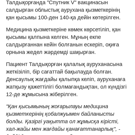
Талдықорғанда "Спутник V" вакцинасын
салдырған облыстық аурухана қызметкерінің
қан қысымы 100-ден 140-қа дейін көтерілген.
Медицина қызметкеріне көмек көрсетіліп, қан
қысымы қалпына келген. Мұның екпе
салдырғаннан кейін болғанын ескеріп, оқиға
орнына жедел жәрдемді шақырған.
Пациент Талдықорған қалалық ауруханасына
жеткізіліп, бір сағаттай бақылауда болған.
Денсаулық жағдайы қалыпқа келіп, ауруханаға
жатқызу қажеттілігі болмағандықтан, ол күндізгі
12-де жұмысына жіберілген.
"Қан қысымының жоғарылауы медицина
қызметкерінің қобалжуымен байланысты
болды. Қазіргі уақытта ол жұмысқа кірісті,
хал-жайы мен жағдайы қанағаттанарлық", -