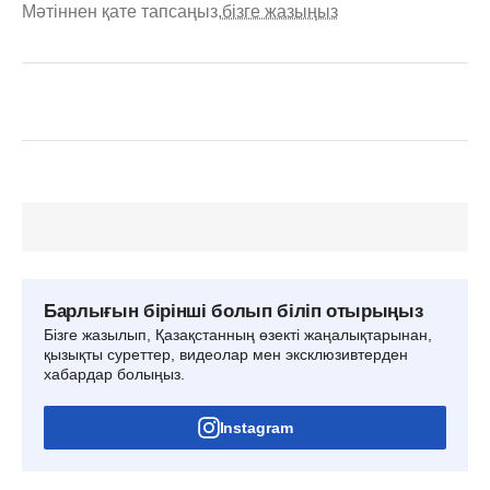
Мәтіннен қате тапсаңыз,
бізге жазыңыз
Барлығын бірінші болып біліп отырыңыз
Бізге жазылып, Қазақстанның өзекті жаңалықтарынан,
қызықты суреттер, видеолар мен эксклюзивтерден
хабардар болыңыз.
Instagram