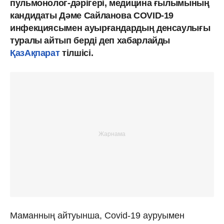
пульмонолог-дәрігері, медицина ғылымының
кандидаты Дәме Сайланова СOVID-19
инфекциясымен ауырғандардың денсаулығы
туралы айтып берді деп хабарлайды
ҚазАқпарат
тілшісі.
Маманның айтуынша, Covid-19 ауруымен