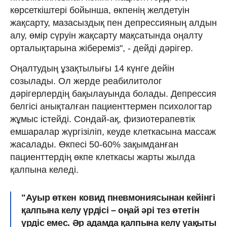
көрсеткіштері бойынша, өкпенің желдетуін
жақсарту, мазасыздық пен депрессияның алдын
алу, өмір сүруін жақсарту мақсатында оңалту
орталықтарына жібереміз", - дейді дәрігер.
Оңалтудың ұзақтылығы 14 күнге дейін
созылады. Ол жерде реабилитолог
дәрігерлердің бақылауында болады. Депрессия
белгісі анықталған пациенттермен психологтар
жұмыс істейді. Сондай-ақ, физиотерапевтік
емшаралар жүргізіліп, кеуде клеткасына массаж
жасалады. Өкпесі 50-60% зақымданған
пациенттердің өкпе клеткасы жарты жылда
қалпына келеді.
"Ауыр өткен ковид пневмониясынан кейінгі
қалпына келу үрдісі – оңай әрі тез өтетін
үрдіс емес. Әр адамда қалпына келу уақыты