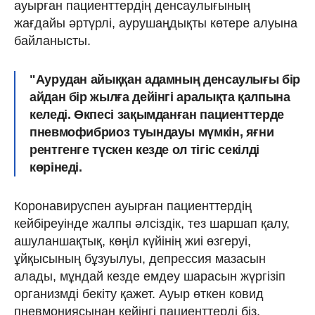
ауырған пациенттердің денсаулығының
жағдайы әртүрлі, аурушаңдықты көтере алуына
байланысты.
"Аурудан айыққан адамның денсаулығы бір
айдан бір жылға дейінгі аралықта қалпына
келеді. Өкпесі зақымданған пациенттерде
пневмофибриоз туындауы мүмкін, яғни
рентгенге түскен кезде ол тігіс секілді
көрінеді.
Коронавируспен ауырған пациенттердің
кейбіреуінде жалпы әлсіздік, тез шаршап қалу,
ашуланшақтық, көңіл күйінің жиі өзгеруі,
ұйқысының бұзуылуы, депрессия мазасын
алады, мұндай кезде емдеу шарасын жүргізіп
организмді бекіту қажет. Ауыр өткен ковид
пневмониясынан кейінгі пациенттерді біз,