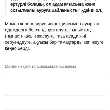
әртүрлі болады, ол адам ағзасына және
созылмалы ауруға байланысты",-дейді ол.
Маман коронавирус инфекциясымен ауырған
адамдарға белсенді қозғалуға, тыныс алу
гимнастикасын жасауға, таза ауада жиі
серуендеуге, ақуызы бар тамақтарды көп жеуге
кеңес берді.
Мәтіннен қате тапсаңыз,
бізге жазыңыз