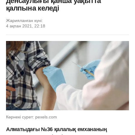
денсаулығы қанша уақытта
қалпына келеді
Жарияланған күні:
4 ақпан 2021, 22:18
Көрнекі сурет: pexels.com
Алматыдағы №36 қалалық емхананың