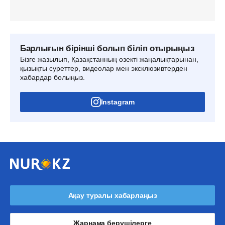
Барлығын бірінші болып біліп отырыңыз
Бізге жазылып, Қазақстанның өзекті жаңалықтарынан,
қызықты суреттер, видеолар мен эксклюзивтерден
хабардар болыңыз.
Instagram
Ақау туралы хабарлаңыз
Жарнама берушілерге