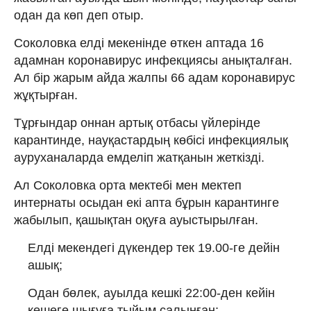
одан да көп деп отыр.
Соколовка елді мекенінде өткен аптада 16
адамнан коронавирус инфекциясы анықталған.
Ал бір жарым айда жалпы 66 адам коронавирус
жұқтырған.
Тұрғындар оннан артық отбасы үйлерінде
карантинде, науқастардың көбісі инфекциялық
ауруханаларда емделіп жатқанын жеткізді.
Ал Соколовка орта мектебі мен мектеп
интернаты осыдан екі апта бұрын карантинге
жабылып, қашықтан оқуға ауыстырылған.
Елді мекендегі дүкендер тек 19.00-ге дейін
ашық;
Одан бөлек, ауылда кешкі 22:00-ден кейін
көшеге шығуға тыйым салынған;