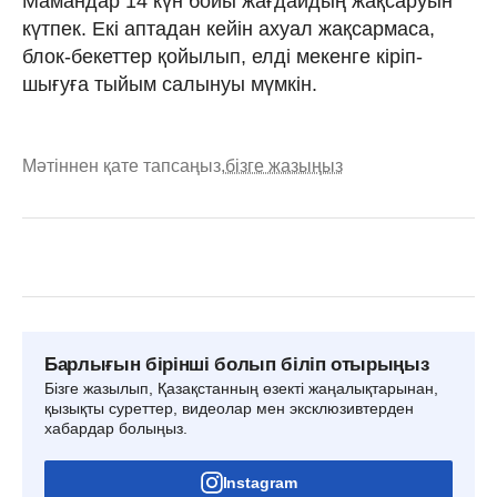
Мамандар 14 күн бойы жағдайдың жақсаруын
күтпек. Екі аптадан кейін ахуал жақсармаса,
блок-бекеттер қойылып, елді мекенге кіріп-
шығуға тыйым салынуы мүмкін.
Мәтіннен қате тапсаңыз,
бізге жазыңыз
Барлығын бірінші болып біліп отырыңыз
Бізге жазылып, Қазақстанның өзекті жаңалықтарынан,
қызықты суреттер, видеолар мен эксклюзивтерден
хабардар болыңыз.
Instagram