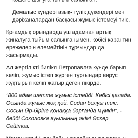
Демалыс күндері азық- түлік дүкендері мен
дәріханалардан басқасы жұмыс істемеуі тиіс.
Қоғамдық орындарда үш адамнан артық
жиналуға тыйым салынғанымен, көбісі карантин
ережелерін елемейтінін тұрғындар да
жасырмады.
Ал жергілікті билікл Петропавлға күнде барып
келіп, жұмыс істеп жүрген тұрғындар вирус
жұқтырып келіп жатыр деген пікірде.
"800 адам шетте жұмыс істейді. Көбісі қалада.
Осында жұмыс жоқ қой. Содан болуы тиіс.
Сосын бір-біріне қонаққа барғанда мүмкін", -
дейді Соколовка ауылының әкімі Әскер
Сейітов.