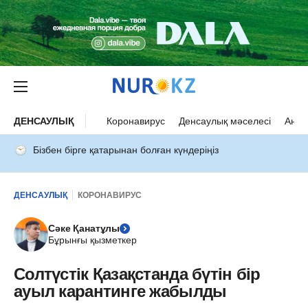
ДЕНСАУЛЫҚ
Коронавирус
Денсаулық мәселесі
Ана 
Бізбен бірге қатарынан болған күндеріңіз
ДЕНСАУЛЫҚ
КОРОНАВИРУС
Сәке Қанатұлы
Бұрынғы қызметкер
Солтүстік Қазақстанда бүтін бір
ауыл карантинге жабылды