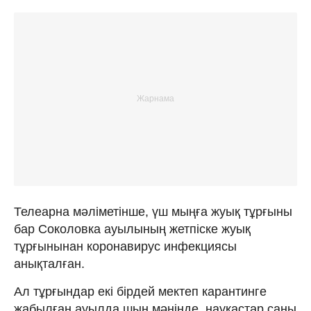
Телеарна мәліметінше, үш мыңға жуық тұрғыны
бар Соколовка ауылының жетпіске жуық
тұрғынынан коронавирус инфекциясы
анықталған.
Ал тұрғындар екі бірдей мектеп карантинге
жабылған ауылда шын мәнінде, науқастар саны