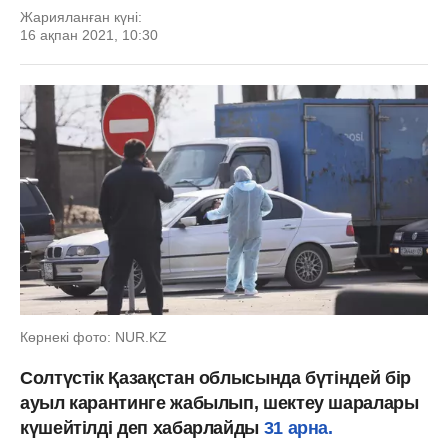
Жарияланған күні:
16 ақпан 2021, 10:30
Көрнекі фото: NUR.KZ
Солтүстік Қазақстан облысында бүтіндей бір
ауыл карантинге жабылып, шектеу шаралары
күшейтілді деп хабарлайды
31 арна.