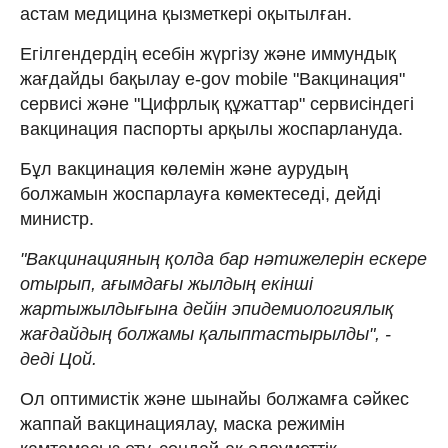
астам медицина қызметкері оқытылған.
Егілгендердің есебін жүргізу және иммундық
жағдайды бақылау e-gov mobile "Вакцинация"
сервисі және "Цифрлық құжаттар" сервисіндегі
вакцинация паспорты арқылы жоспарлануда.
Бұл вакцинация көлемін және аурудың
болжамын жоспарлауға көмектеседі, дейді
министр.
"Вакцинацияның қолда бар нәтижелерін ескере
отырып, ағымдағы жылдың екінші
жартыжылдығына дейін эпидемиологиялық
жағдайдың болжамы қалыптастырылды", -
деді Цой.
Ол оптимистік және шынайы болжамға сәйкес
жаппай вакцинациялау, маска режимін