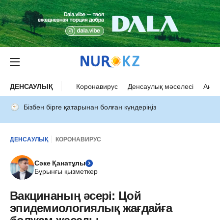
ДЕНСАУЛЫҚ
Коронавирус
Денсаулық мәселесі
Ана 
Бізбен бірге қатарынан болған күндеріңіз
ДЕНСАУЛЫҚ
КОРОНАВИРУС
Сәке Қанатұлы
Бұрынғы қызметкер
Вакцинаның әсері: Цой
эпидемиологиялық жағдайға