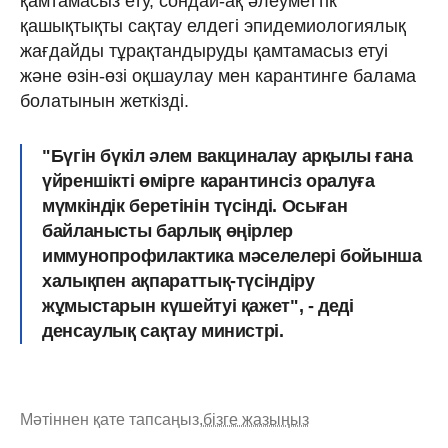
қамтамасыз ету, сондай-ақ әлеуметтік
қашықтықты сақтау елдегі эпидемиологиялық
жағдайды тұрақтандыруды қамтамасыз етуі
және өзін-өзі оқшаулау мен карантинге балама
болатынын жеткізді.
"Бүгін бүкіл әлем вакциналау арқылы ғана
үйреншікті өмірге карантинсіз оралуға
мүмкіндік беретінін түсінді. Осыған
байланысты барлық өңірлер
иммунопрофилактика мәселелері бойынша
халықпен ақпараттық-түсіндіру
жұмыстарын күшейтуі қажет", - деді
денсаулық сақтау министрі.
Мәтіннен қате тапсаңыз,
бізге жазыңыз