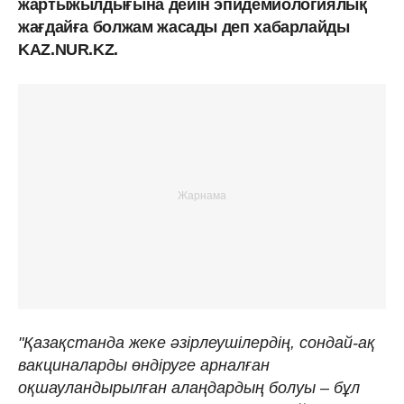
жартыжылдығына дейін эпидемиологиялық
жағдайға болжам жасады деп хабарлайды
KAZ.NUR.KZ.
"Қазақстанда жеке әзірлеушілердің, сондай-ақ
вакциналарды өндіруге арналған
оқшауландырылған алаңдардың болуы – бұл