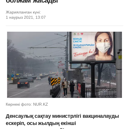
болжам жасады
Жарияланған күні:
1 наурыз 2021, 13:07
Көрнекі фото: NUR.KZ
Денсаулық сақтау министрлігі вакциналауды
ескеріп, осы жылдың екінші