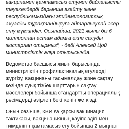
вакцинамен қамтамасыз етумен байланысты
тәуекелдерді барынша азайту және
республикамыздағы эпидемиологиялық
ахуалды тұрақтандыруға айтарлықтай әсер
ету мүмкіндігі. Осылайша, 2021 жылы біз 6
миллионнан астам адамға екпе салуды
жоспарлап отырмыз", - деді Алексей Цой
министрліктің алқа отырысында.
Ведомство басшысы жиын барысында
министрліктің профилактикалық егулерді
жүргізу, вакцинаны тасымалдау және сақтау
кезінде суық тізбек шарттарын сақтау
мәселелері бойынша стандартты операциялық
рәсімдерді әзірлеп бекіткенін жеткізді.
Оның сөзінше, КВИ-ға қарсы вакцинация
тактикасы, вакцинацияның қауіпсіздігі мен
тиімділігін қамтамасыз ету бойынша 2 мыңнан