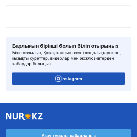
Барлығын бірінші болып біліп отырыңыз
Бізге жазылып, Қазақстанның өзекті жаңалықтарынан,
қызықты суреттер, видеолар мен эксклюзивтерден
хабардар болыңыз.
Instagram
Ақау туралы хабарлаңыз