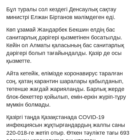
Бұл туралы сол кездегі Денсаулық сақтау
министрі Елжан Біртанов мәлімдеген еді.
Көп ұзамай Жандарбек Бекшин елдің бас
санитарлық дәрігері қызметінен босатылды.
Кейін ол Алматы қаласының бас санитарлық
дәрігері болып тағайындалды. Қазір де осы
қызметте.
Айта кетейік, елімізде коронавирус таралған
соң, қатаң карантин шаралары қабылданып,
төтенше жағдай жарияланды. Барлық жерде
блок-бекеттер қойылып, емін-еркін жүріп-тұру
мүмкін болмады.
Қазіргі таңда Қазақстанада COVID-19
инфекциясын жұқтырғандардың жалпы саны
220-018-ге жетіп отыр. Өткен тәулікте тағы 693