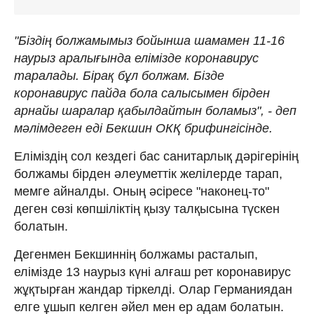
"Біздің болжамымыз бойынша шамамен 11-16
наурыз аралығында елімізде коронавирус
таралады. Бірақ бұл болжам. Бізде
коронавирус пайда бола салысымен бірден
арнайы шаралар қабылдайтын боламыз", - деп
мәлімдеген еді Бекшин ОКҚ брифингісінде.
Еліміздің сол кездегі бас санитарлық дәрігерінің
болжамы бірден әлеуметтік желілерде тарап,
мемге айналды. Оның әсіресе "наконец-то"
деген сөзі көпшіліктің қызу талқысына түскен
болатын.
Дегенмен Бекшиннің болжамы расталып,
елімізде 13 наурыз күні алғаш рет коронавирус
жұқтырған жандар тіркелді. Олар Германиядан
елге ұшып келген әйел мен ер адам болатын.