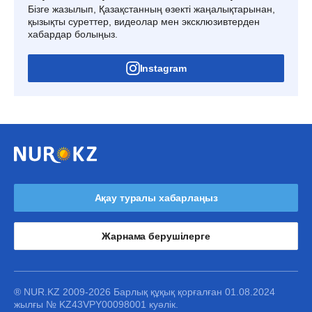
Бізге жазылып, Қазақстанның өзекті жаңалықтарынан,
қызықты суреттер, видеолар мен эксклюзивтерден
хабардар болыңыз.
Instagram
Ақау туралы хабарлаңыз
Жарнама берушілерге
® NUR.KZ 2009-2026 Барлық құқық қорғалған 01.08.2024
жылғы № KZ43VPY00098001 куәлік.