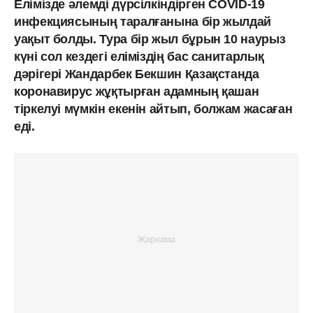
Елімізде әлемді дүрсілкіндірген COVID-19
инфекциясының таралғанына бір жылдай
уақыт болды. Тура бір жыл бұрын 10 наурыз
күні сол кездегі еліміздің бас санитарлық
дәрігері Жандарбек Бекшин Қазақстанда
коронавирус жұқтырған адамның қашан
тіркелуі мүмкін екенін айтып, болжам жасаған
еді.