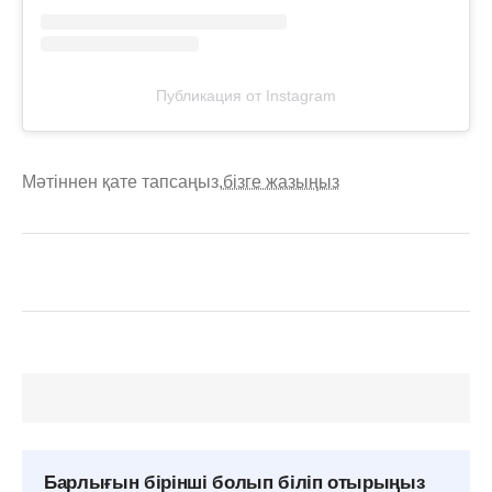
Публикация от Instagram
Мәтіннен қате тапсаңыз,
бізге жазыңыз
Барлығын бірінші болып біліп отырыңыз