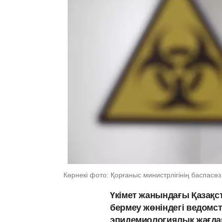
Көрнекі фото: Қорғаныс министрлігінің баспасөз
Үкімет жанындағы Қазақс
бермеу жөніндегі ведомст
эпидемиологиялық жағда