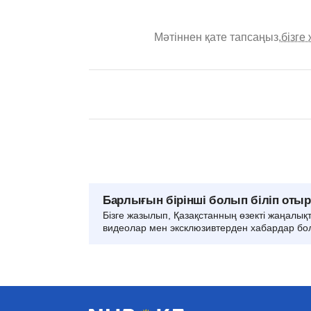
Мәтіннен қате тапсаңыз,
бізге
Барлығын бірінші болып біліп оты
Бізге жазылып, Қазақстанның өзекті жаңалық
видеолар мен эксклюзивтерден хабардар бо