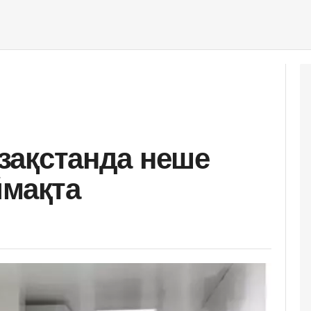
Қазақстанда неше
ймақта