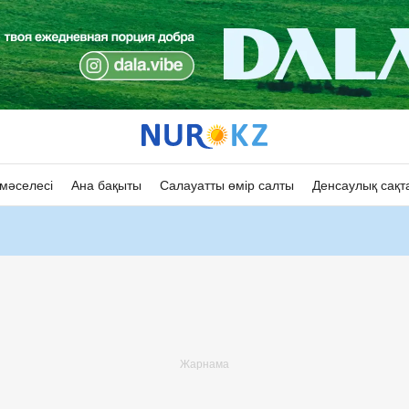
мәселесі
Ана бақыты
Салауатты өмір салты
Денсаулық сақт