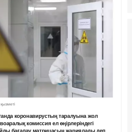
 қызметі
танда коронавирустың таралуына жол
воаралық комиссия ел өңірлеріндегі
йды бағалау матрицасын жариялады деп