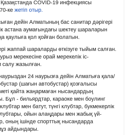
а Қазақстанда COVID-19 инфекциясы
770-ке
жетіп отыр.
осыған дейін Алматының бас санитар дәрігері
ік астана аумағындағы шектеу шараларын
ңа қаулыға қол қойған болатын.
ері жаппай шараларды өткізуге тыйым салған.
урыз мерекесіне орай мерекелік іс-
 салу жазылған.
наурыздан 24 наурызға дейін Алматыға қала/
бустар (шағын автобустар) қозғалысы
зметі қайта жаңармаған нысандардың
 Бұл - бильярдтар, караоке мен боулинг
лубтар мен батут, түнгі клубтар, букмекерлік
клубтары, ойын алаңдары мен жабық үй-
, оның ішінде спорттық нысандарда
мұз айдындары.