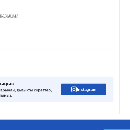
 жазыңыз
рыңыз
Instagram
тарынан, қызықты суреттер,
лыңыз.