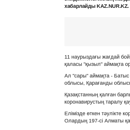
хабарлайды KAZ.NUR.KZ.
11 наурыздағы жағдай бо
қаласы "қызыл" аймақта о
Ал "сары" аймақта - Баты
облысы, Қарағанды облыс
Қазақстанның қалған барлы
коронавирустың таралу қа
Елімізде өткен тәулікте к
Олардың 197-сі Алматы қ