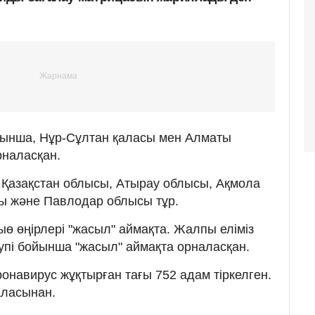
йынша, Нұр-Сұлтан қаласы мен Алматы
рналасқан.
с Қазақстан облысы, Атырау облысы, Ақмола
ы және Павлодар облысы тұр.
ө өңірлері "жасыл" аймақта. Жалпы еліміз
упі бойынша "жасыл" аймақта орналасқан.
оронавирус жұқтырған тағы 752 адам тіркелген.
аласынан.