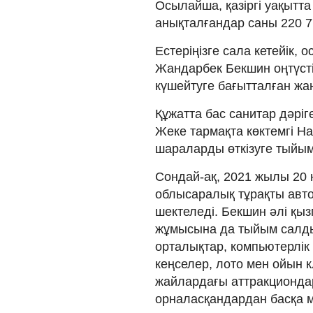
Осылайша, қазіргі уақытт
анықталғандар саны 220 
Естеріңізге сала кетейік, 
Жандарбек Бекшин оңтүст
күшейтуге бағытталған жа
Құжатта бас санитар дәріг
Жеке тармақта көктемгі На
шараларды өткізуге тыйым
Сондай-ақ, 2021 жылы 20 
облысаралық тұрақты авто
шектеледі. Бекшин әлі қы
жұмысына да тыйым салды.
орталықтар, компьютерлік к
кеңселер, лото мен ойын 
жайлардағы аттракциондар
орналасқандардан басқа 