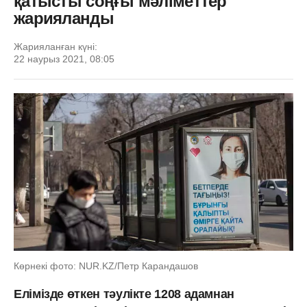
қатысты соңғы мәліметтер
жарияланды
Жарияланған күні:
22 наурыз 2021, 08:05
Көрнекі фото: NUR.KZ/Петр Карандашов
Елімізде өткен тәулікте 1208 адамнан