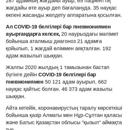
287 адамның жағдайы ауыр, 65 пациенттің
жағдайы өте ауыр деп бағалануда. 35 науқас
өкпені жасанды желдету аппаратына қосылған.
Ал COVID-19 белгілері бар пневмониямен
ауырғандарға келсек,
20 наурыздағы мәлімет
бойынша аталмыш диагоноз 21 адамға
қойылып, 1 жағдай өліммен аяқталған. 192
адам жазылып шыққан.
Жалпы 2020 жылдың 1 тамызынан бастап
бүгінге дейін
COVID-19 белгілері бар
пневмониямен
50 121 адам ауырып, 662
науқас қайтыс болған. 46 373 адам жазылы
шыққан.
Айта кетейік, коронавирустың таралу көрсеткіші
бойынша қазір Алматы мен Нұр-Сұлтан қаласы
және Батыс Қазақстан облысы "қызыл" аймақта
тұр.