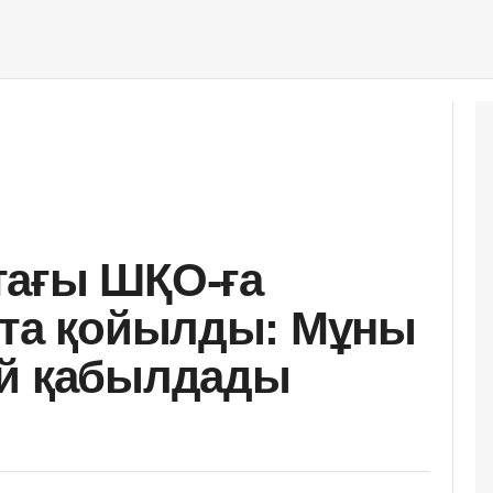
тағы ШҚО-ға
йта қойылды: Мұны
ай қабылдады