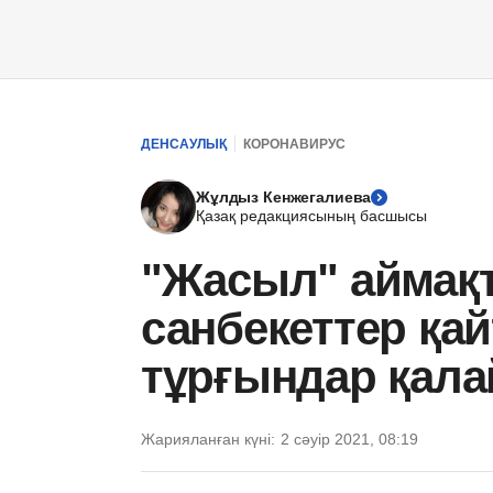
ДЕНСАУЛЫҚ
КОРОНАВИРУС
Жұлдыз Кенжегалиева
Қазақ редакциясының басшысы
"Жасыл" аймақ
санбекеттер қа
тұрғындар қал
Жарияланған күні:
2 сәуір 2021, 08:19