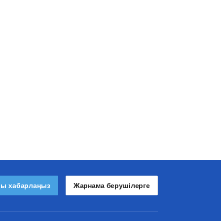
лы хабарлаңыз
Жарнама берушілерге