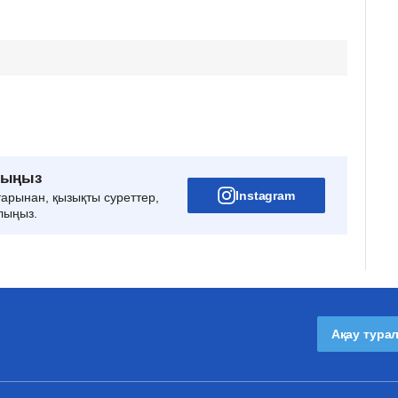
рыңыз
Instagram
тарынан, қызықты суреттер,
лыңыз.
Ақау тура