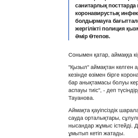
санитарлық посттарда к
коронавирустық инфек
болдырмауға бағытталғ
жергілікті полиция қ
Әмір Өтепов.
Сонымен қатар, аймаққа кі
"Қызыл" аймақтан келген 
кезінде өзімен бірге коро
бар анықтамасы болуы кер
аспауы тиіс", - деп түсін
Тауанова.
Аймақта қауіпсіздік шарал
сауда орталықтары, сұлул
нысандар жұмыс істейді. Д
ұмытып кетіп жатады.