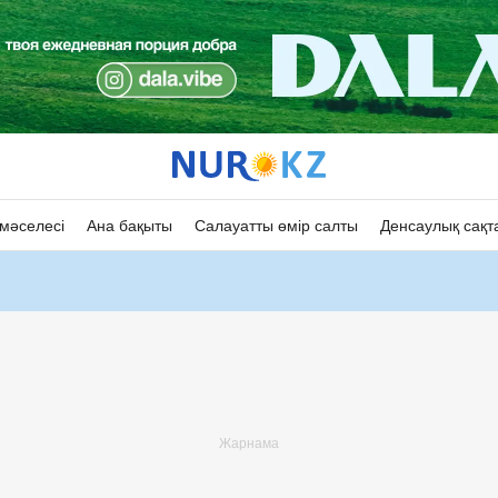
мәселесі
Ана бақыты
Салауатты өмір салты
Денсаулық сақт