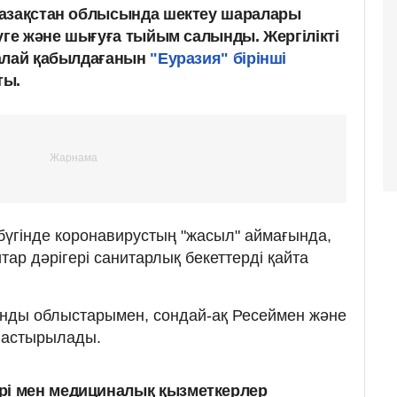
Қазақстан облысында шектеу шаралары
уге және шығуға тыйым салынды. Жергілікті
қалай қабылдағанын
"Еуразия" бірінші
ты.
үгінде коронавирустың "жасыл" аймағында,
ар дәрігері санитарлық бекеттерді қайта
ды ​​облыстарымен, сондай-ақ Ресеймен және
ластырылады.
рі мен медициналық қызметкерлер