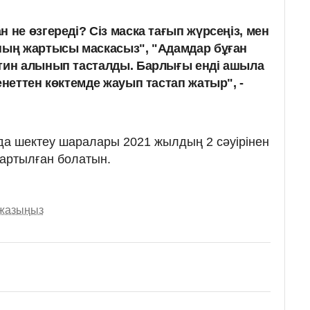
 не өзгереді? Сіз маска тағып жүрсеңіз, мен
ның жартысы маскасыз", "Адамдар бұған
нтин алынып тасталды. Барлығы енді ашыла
енеттен көктемде жауып тастап жатыр", -
нда шектеу шаралары 2021 жылдың 2 сәуірінен
ұзартылған болатын.
 жазыңыз