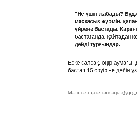
"Не үшін жабады? Бұдан
маскасыз жүрмін, қала
үйрене бастады. Кара
бастағанда, қайтадан к
дейді тұрғындар.
Еске салсақ, өңір аумағы
бастап 15 сәуіріне дейін 
Мәтіннен қате тапсаңыз,
бізге