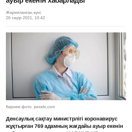
ауыр екенін хабарлады
Жарияланған күні:
26 сәуір 2021, 10:42
Көрнекі фото: pexels.com
Денсаулық сақтау министрлігі коронавирус
жұқтырған 769 адамның жағдайы ауыр екенін