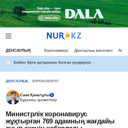
ДЕНСАУЛЫҚ
Коронавирус
Денсаулық мәселесі
Ана 
Бізбен бірге қатарынан болған күндеріңіз
ДЕНСАУЛЫҚ
КОРОНАВИРУС
Сәке Қанатұлы
Бұрынғы қызметкер
Министрлік коронавирус
жұқтырған 769 адамның жағдайы