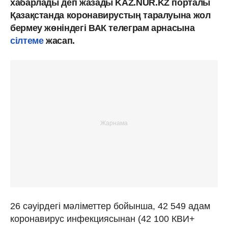
хабарлады деп жазады KAZ.NUR.KZ порталы
Қазақстанда коронавирустың таралуына жол
бермеу жөніндегі ВАК телеграм арнасына
сілтеме
жасап.
26 сәуірдегі мәліметтер бойынша, 42 549 адам
коронавирус инфекциясынан (42 100 КВИ+