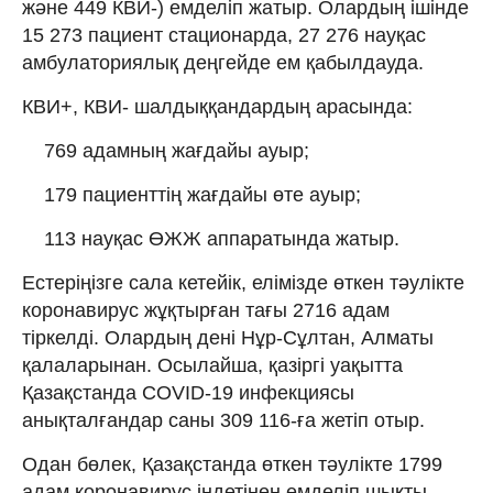
және 449 КВИ-) емделіп жатыр. Олардың ішінде
15 273 пациент стационарда, 27 276 науқас
амбулаториялық деңгейде ем қабылдауда.
КВИ+, КВИ- шалдыққандардың арасында:
769 адамның жағдайы ауыр;
179 пациенттің жағдайы өте ауыр;
113 науқас ӨЖЖ аппаратында жатыр.
Естеріңізге сала кетейік, елімізде өткен тәулікте
коронавирус жұқтырған тағы 2716 адам
тіркелді. Олардың дені Нұр-Сұлтан, Алматы
қалаларынан. Осылайша, қазіргі уақытта
Қазақстанда COVID-19 инфекциясы
анықталғандар саны 309 116-ға жетіп отыр.
Одан бөлек, Қазақстанда өткен тәулікте 1799
адам коронавирус індетінен емделіп шықты.