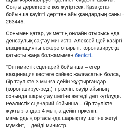
Соңғы деректерге көз жүгіртсек, Қазақстан
бойынша қауіпті дерттен айыққандардың саны -
263446.
Сонымен қатар, үкіметтің онлайн отырысында
денсаулық сақтау министрі Алексей Цой қазіргі
вакцинацияны ескере отырып, коронавирусқа
қатысты жаңа болжамымен
бөлісті.
"Оптимистік сценарий бойынша – егер
вакцинация кестеге сәйкес жалғасатын болса,
бір тәулікте 3 мыңға дейін жұқтырғандар
(коронавирус-ред.) тіркеліп, сәуір айының
соңында шарықтау шегіне жетеді деп күтілуде.
Реалистік сценарий бойынша – бір тәулікте
жұқтырғандар 4 мыңға дейін тіркеліп,
мамырдың ортасында шарықтау шегіне жетуі
мүмкін", – дейді министр.