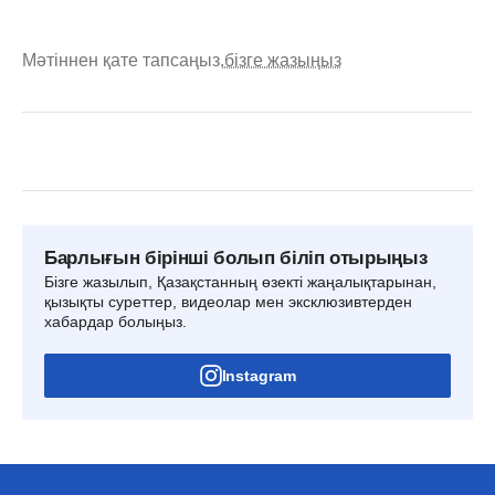
Мәтіннен қате тапсаңыз,
бізге жазыңыз
Барлығын бірінші болып біліп отырыңыз
Бізге жазылып, Қазақстанның өзекті жаңалықтарынан,
қызықты суреттер, видеолар мен эксклюзивтерден
хабардар болыңыз.
Instagram