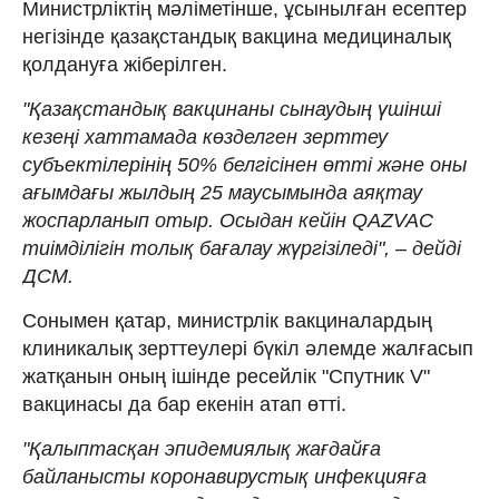
Министрліктің мәліметінше, ұсынылған есептер
негізінде қазақстандық вакцина медициналық
қолдануға жіберілген.
"Қазақстандық вакцинаны сынаудың үшінші
кезеңі хаттамада көзделген зерттеу
субъектілерінің 50% белгісінен өтті және оны
ағымдағы жылдың 25 маусымында аяқтау
жоспарланып отыр. Осыдан кейін QAZVAC
тиімділігін толық бағалау жүргізіледі", – дейді
ДСМ.
Сонымен қатар, министрлік вакциналардың
клиникалық зерттеулері бүкіл әлемде жалғасып
жатқанын оның ішінде ресейлік "Спутник V"
вакцинасы да бар екенін атап өтті.
"Қалыптасқан эпидемиялық жағдайға
байланысты коронавирустық инфекцияға