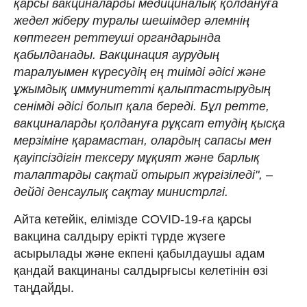
қарсы вакциналарды медициналық қолдануға
жедел жіберу туралы шешімдер әлемнің
көптеген реттеуші органдарында
қабылданады. Вакцинация аурудың
таралуымен күресудің ең тиімді әдісі және
ұжымдық иммунитетті қалыптастырудың
сенімді әдісі болып қала береді. Бұл ретте,
вакциналарды қолдануға рұқсат етудің қысқа
мерзіміне қарамастан, олардың сапасы мен
қауіпсіздігін тексеру мұқият және барлық
талаптарды сақтай отырып жүргізіледі", –
дейді денсаулық сақтау министрлгі.
Айта кетейік, елімізде COVID-19-ға қарсы
вакцина салдыру ерікті түрде жүзеге
асырылады және екпені қабылдаушы адам
қандай вакцинаны салдырғысы келетінін өзі
таңдайды.