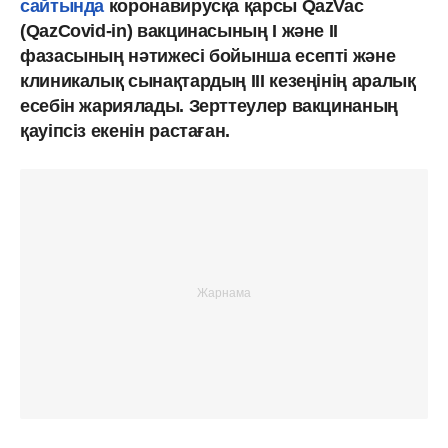
сайтында
коронавирусқа қарсы QazVac
(QazCovid-in) вакцинасының І және ІІ
фазасының нәтижесі бойынша есепті және
клиникалық сынақтардың ІІІ кезеңінің аралық
есебін жариялады. Зерттеулер вакцинаның
қауіпсіз екенін растаған.