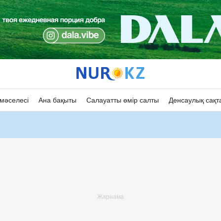
мәселесі
Ана бақыты
Салауатты өмір салты
Денсаулық сақт