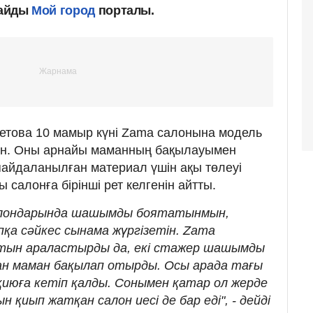
лайды
Мой город
порталы.
етова 10 мамыр күні Zama салонына модель
ған. Оны арнайы маманның бақылауымен
 пайдаланылған материал үшін ақы төлеуі
 салонға бірінші рет келгенін айтты.
салондарында шашымды боятатынмын,
қа сәйкес сынама жүргізетін. Zаmа
нтын араластырды да, екі стажер шашымды
ан маман бақылап отырды. Осы арада тағы
 қиюға кетіп қалды. Сонымен қатар ол жерде
 қиып жатқан салон иесі де бар еді", - дейді