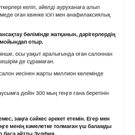
керлері келіп, әйелді ауруханаға алып
меде оған квинке ісігі мен анафилаксиялық
ансақтау бөлімінде жатқанын, дәрігерлердің
н мойындап отыр.
зінше, осы уақыт аралығында оған салоннан
кешірім де сұрамаған.
 салон иесінен жарты миллион көлемінде
усымға дейін 300 мың теңге ғана беретінін
емес, заңға сәйкес әрекет етемін. Егер мен
еңге менің кәмелетке толмаған үш баламды
еп баса айтты Зүлфия.