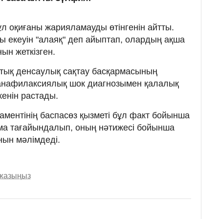
ұл оқиғаны жарияламауды өтінгенін айтты.
ы екеуін "алаяқ" деп айыптап, олардың ақша
н жеткізген.
стық денсаулық сақтау басқармасының
 анафилаксиялық шок диагнозымен қалалық
кенін растады.
ментінің баспасөз қызметі бұл факт бойынша
ма тағайындалып, оның нәтижесі бойынша
нын мәлімдеді.
 жазыңыз