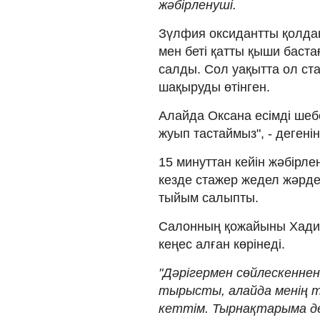
жәбірленуші.
Зүлфия оксидантты қолдан
мен беті қатты қыши баста
салды. Сол уақытта ол ст
шақыруды өтінген.
Алайда Оксана есімді шебе
жуып тастаймыз", - дегені
15 минуттан кейін жәбірле
кезде стажер жедел жәрд
тыйым салыпты.
Салонның қожайыны Хадиша
кеңес алған көрінеді.
"Дәрігермен сөйлескеннен
тырысты, алайда менің ті
кеттім. Тырнақтарыма дей