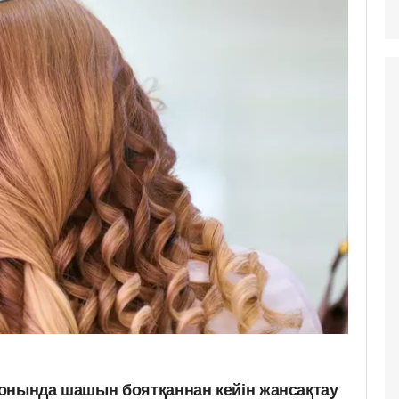
онында шашын боятқаннан кейін жансақтау