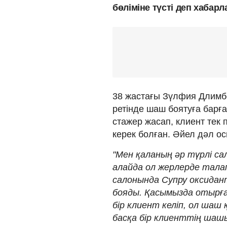
бөліміне түсті деп хабар
38 жастағы Зүлфия Длимб
ретінде шаш боятуға бар
стажер жасап, клиент тек
керек болған. Әйел дәл осы
"Мен қаланың әр түрлі 
алайда ол жерлерде талап
салонында Супру оксида
бояды. Қасымызда отырғ
бір клиент келіп, ол шаш
басқа бір клиенттің шашын