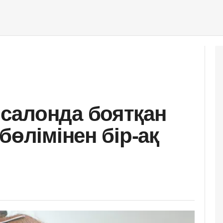
салонда боятқан
бөлімінен бір-ақ