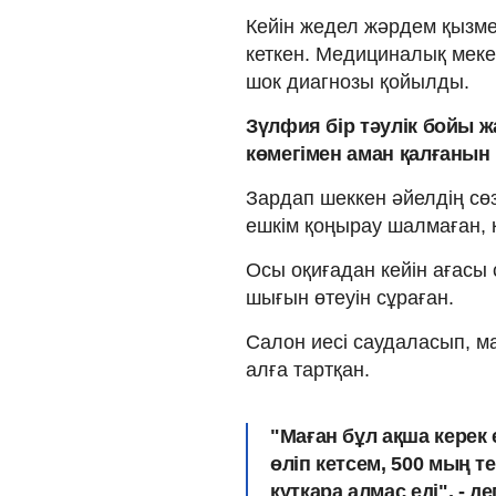
Кейін жедел жәрдем қызмет
кеткен. Медициналық меке
шок диагнозы қойылды.
Зүлфия бір тәулік бойы ж
көмегімен аман қалғаны
Зардап шеккен әйелдің сө
ешкім қоңырау шалмаған, 
Осы оқиғадан кейін ағасы
шығын өтеуін сұраған.
Салон иесі саудаласып, ма
алға тартқан.
"Маған бұл ақша керек 
өліп кетсем, 500 мың т
құтқара алмас еді", - д