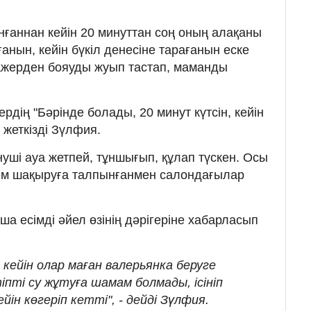
ғаннан кейін 20 минуттан соң оның алақаны
ғанын, кейін бүкіл денесіне тарағанын еске
ажерден бояуды жуып тастап, маманды
рдің "Бәрінде болады, 20 минут күтсін, кейін
н жеткізді Зүлфия.
нуші ауа жетпей, тұншығып, құлап түскен. Осы
ем шақыруға талпынғанмен салондағылар
 есімді әйел өзінің дәрігеріне хабарласып
 кейін олар маған валерьянка беруге
пті су жұтуға шамам болмады, ісініп
ін көгеріп кетті", - дейді Зүлфия.