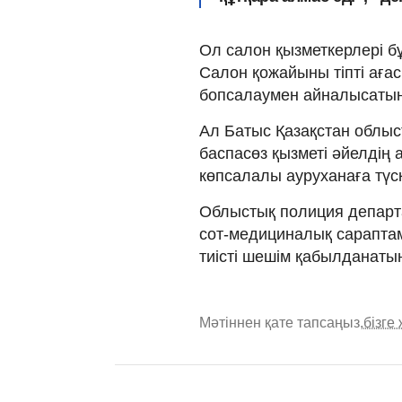
Ол салон қызметкерлері б
Салон қожайыны тіпті ағас
бопсалаумен айналысатыны
Ал Батыс Қазақстан облы
баспасөз қызметі әйелдің
көпсалалы ауруханаға түс
Облыстық полиция департа
сот-медициналық сарапта
тиісті шешім қабылданаты
Мәтіннен қате тапсаңыз,
бізге