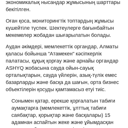
экономикалық нысандар жұмысының шарттары
бекітілген.
Оған қоса, мониторингтік топтардың жұмысы
күшейтіле түспек. Шектеулерге бағынбайтын
мекемелер жобадан шығарылатын болады.
Аудан әкімдері, мемлекеттік органдар, Алматы
қаласы бойынша "Атамекен" кәсіпкерлік
палатасы, құқық қорғау және арнайы органдар
ASHYQ жобасына сауда ойын-сауық
орталықтарын, сауда үйлерін, азық-түлік емес
базарларды және басқа да шағын, орта бизнес
объектілерін қосуды қамтамасыз етуі тиіс.
Сонымен қатар, ерекше қорғалатын табиғи
аумақтарға (мемлекеттік, ұлттық табиғи
саябақтар, қорықтар және басқалары) 15
адамнан аспайтын жеке және ұйымдасқан