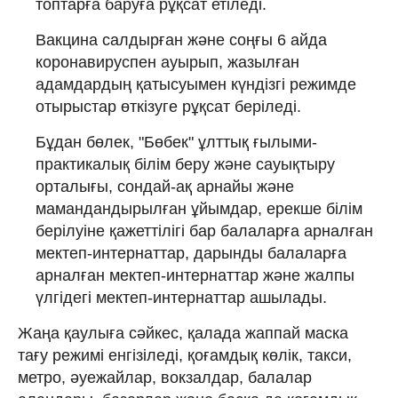
топтарға баруға рұқсат етіледі.
Вакцина салдырған және соңғы 6 айда
коронавируспен ауырып, жазылған
адамдардың қатысуымен күндізгі режимде
отырыстар өткізуге рұқсат беріледі.
Бұдан бөлек, "Бөбек" ұлттық ғылыми-
практикалық білім беру және сауықтыру
орталығы, сондай-ақ арнайы және
мамандандырылған ұйымдар, ерекше білім
берілуіне қажеттілігі бар балаларға арналған
мектеп-интернаттар, дарынды балаларға
арналған мектеп-интернаттар және жалпы
үлгідегі мектеп-интернаттар ашылады.
Жаңа қаулыға сәйкес, қалада жаппай маска
тағу режимі енгізіледі, қоғамдық көлік, такси,
метро, әуежайлар, вокзалдар, балалар