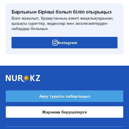
Барлығын бірінші болып біліп отырыңыз
Бізге жазылып, Қазақстанның өзекті жаңалықтарынан,
қызықты суреттер, видеолар мен эксклюзивтерден
хабардар болыңыз.
Instagram
Ақау туралы хабарлаңыз
Жарнама берушілерге