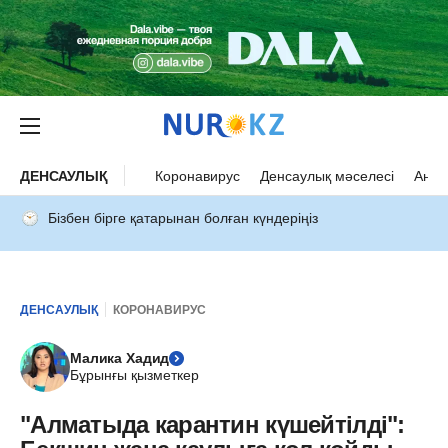
ДЕНСАУЛЫҚ
Коронавирус
Денсаулық мәселесі
Ана 
Бізбен бірге қатарынан болған күндеріңіз
ДЕНСАУЛЫҚ
КОРОНАВИРУС
Малика Хадид
Бұрынғы қызметкер
"Алматыда карантин күшейтілді":