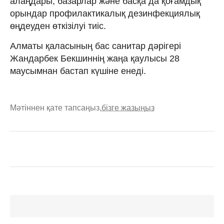
алаңдары, базарлар және басқа да қоғамдық
орындар профилактикалық дезинфекциялық
өңдеуден өткізілуі тиіс.
Алматы қаласының бас санитар дәрігері
Жандарбек Бекшиннің жаңа қаулысы 28
маусымнан бастап күшіне енеді.
Мәтіннен қате тапсаңыз,
бізге жазыңыз