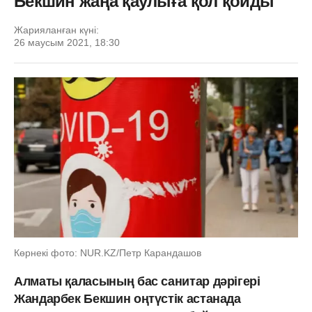
Бекшин жаңа қаулыға қол қойды
Жарияланған күні:
26 маусым 2021, 18:30
Көрнекі фото: NUR.KZ/Петр Карандашов
Алматы қаласының бас санитар дәрігері
Жандарбек Бекшин оңтүстік астанада