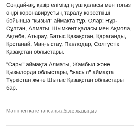
Сондай-ақ, қазір еліміздің үш қаласы мен тоғыз
өңірі коронавирустың таралу көрсеткіші
бойынша "қызыл" аймақта тұр. Олар: Нұр-
Сұлтан, Алматы, Шымкент қаласы мен Ақмола,
Ақтөбе, Атырау, Батыс Қазақстан, Қарағанды,
Қостанай, Маңғыстау, Павлодар, Солтүстік
Қазақстан облыстары.
"Сары" аймақта Алматы, Жамбыл және
Қызылорда облыстары, "жасыл" аймақта
Түркістан және Шығыс Қазақстан облыстары
бар.
Мәтіннен қате тапсаңыз,
бізге жазыңыз