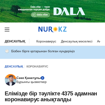
ДЕНСАУЛЫҚ
Коронавирус
Денсаулық мәселесі
Ана 
Бізбен бірге қатарынан болған күндеріңіз
ДЕНСАУЛЫҚ
КОРОНАВИРУС
Сәке Қанатұлы
Бұрынғы қызметкер
Елімізде бір тәулікте 4375 адамнан
коронавирус анықталды