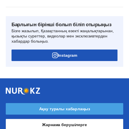
Барлығын бірінші болып біліп отырыңыз
Бізге жазылып, Қазақстанның өзекті жаңалықтарынан,
қызықты суреттер, видеолар мен эксклюзивтерден
хабардар болыңыз.
Instagram
Ақау туралы хабарлаңыз
Жарнама берушілерге