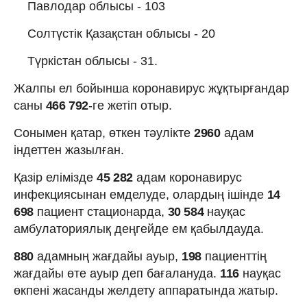
Павлодар облысы - 103
Солтүстік Қазақстан облысы - 20
Түркістан облысы - 31.
Жалпы ел бойынша коронавирус жұқтырғандар
саны
466 792
-ге жетіп отыр.
Cонымен қатар, өткен тәулікте
2960
адам
індеттен жазылған.
Қазір елімізде
45 282
адам коронавирус
инфекциясынан емделуде, олардың ішінде
14
698
пациент стационарда,
30 584
науқас
амбулаториялық деңгейде ем қабылдауда.
880
адамның жағдайы ауыр,
198
пациенттің
жағдайы өте ауыр деп бағалануда.
116
науқас
өкпені жасанды желдету аппаратында жатыр.