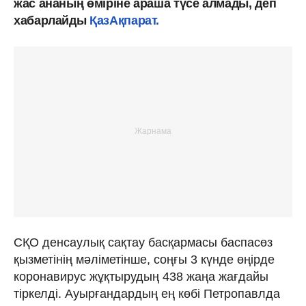
жас ананың өміріне араша түсе алмады, деп
хабарлайды
ҚазАқпарат.
СҚО денсаулық сақтау басқармасы баспасөз
қызметінің мәліметінше, соңғы 3 күнде өңірде
коронавирус жұқтырудың 438 жаңа жағдайы
тіркелді. Ауырғандардың ең көбі Петропавлда