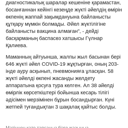
диагностикалық шаралар кешеніне қарамастан,
босанғаннан кейінгі кезеңде жүкті әйелдің өмірін
өкпенің жаппай зақымдануына байланысты
құтқару мүмкін болмады. Әйел жүктілігіне
байланысты вакцина алмаған", - дейді
басқарманың баспасөз хатшысы Гүлнар
Қалиева.
Маманның айтуынша, жалпы жыл басынан бері
646 жүкті әйел COVID-19 жұқтырған, оның 203-
інде ауру асқынып, пневмонияға ұласқан. 58
жүкті әйелді өкпені жасанды желдету
аппаратына қосуға тура келген. Ал 38 әйелді
өмірлік көрсеткіштері бойынша кесарь тілігі
әдісімен мерзімінен бұрын босандырған. Күні
жетпей туғандықтан 3 шақалақ қайтыс болды.
Мәтіннен қате тапсаңыз,
бізге жазыңыз