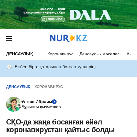
ДЕНСАУЛЫҚ
Коронавирус
Денсаулық мәселесі
Ана 
Бізбен бірге қатарынан болған күндеріңіз
ДЕНСАУЛЫҚ
КОРОНАВИРУС
Ұлжан Ибраим
Бұрынғы қызметкер
СҚО-да жаңа босанған әйел
коронавирустан қайтыс болды