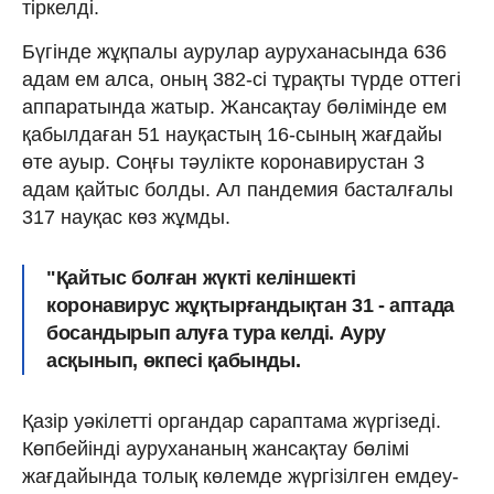
тіркелді.
Бүгінде жұқпалы аурулар ауруханасында 636
адам ем алса, оның 382-сі тұрақты түрде оттегі
аппаратында жатыр. Жансақтау бөлімінде ем
қабылдаған 51 науқастың 16-сының жағдайы
өте ауыр. Соңғы тәулікте коронавирустан 3
адам қайтыс болды. Ал пандемия басталғалы
317 науқас көз жұмды.
"Қайтыс болған жүкті келіншекті
коронавирус жұқтырғандықтан 31 - аптада
босандырып алуға тура келді. Ауру
асқынып, өкпесі қабынды.
Қазір уәкілетті органдар сараптама жүргізеді.
Көпбейінді аурухананың жансақтау бөлімі
жағдайында толық көлемде жүргізілген емдеу-