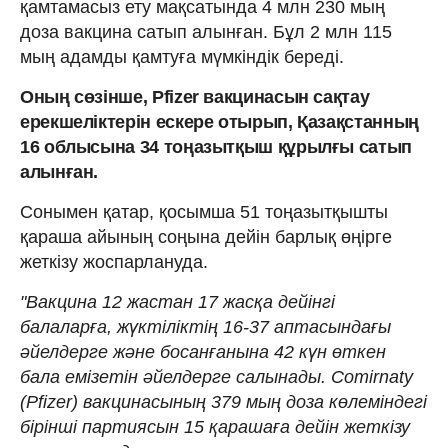
қамтамасыз ету мақсатында 4 млн 230 мың
доза вакцина сатып алынған. Бұл 2 млн 115
мың адамды қамтуға мүмкіндік береді.
Оның сөзінше, Pfizer вакцинасын сақтау
ерекшеліктерін ескере отырып, Қазақстанның
16 облысына 34 тоңазытқыш құрылғы сатып
алынған.
Сонымен қатар, қосымша 51 тоңазытқышты
қараша айының соңына дейін барлық өңірге
жеткізу жоспарлануда.
"Вакцина 12 жастан 17 жасқа дейінгі
балаларға, жүктіліктің 16-37 аптасындағы
әйелдерге және босанғанына 42 күн өткен
бала емізетін әйелдерге салынады. Comirnaty
(Pfizer) вакцинасының 379 мың доза көлеміндегі
бірінші партиясын 15 қарашаға дейін жеткізу