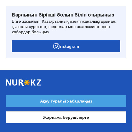
Барлығын бірінші болып біліп отырыңыз
Бізге жазылып, Қазақстанның өзекті жаңалықтарынан,
қызықты суреттер, видеолар мен эксклюзивтерден
хабардар болыңыз.
Instagram
Ақау туралы хабарлаңыз
Жарнама берушілерге