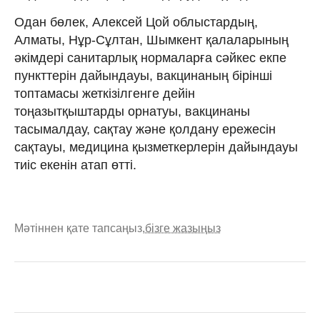
Одан бөлек, Алексей Цой облыстардың,
Алматы, Нұр-Сұлтан, Шымкент қалаларының
әкімдері санитарлық нормаларға сәйкес екпе
пункттерін дайындауы, вакцинаның бірінші
топтамасы жеткізілгенге дейін
тоңазытқыштарды орнатуы, вакцинаны
тасымалдау, сақтау және қолдану ережесін
сақтауы, медицина қызметкерлерін дайындауы
тиіс екенін атап өтті.
Мәтіннен қате тапсаңыз,
бізге жазыңыз