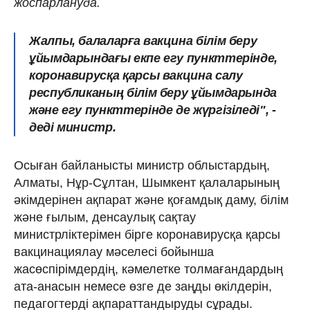
жоспарлануда.
Жалпы, балаларға вакцина білім беру
ұйымдарындағы екпе егу пункттерінде,
коронавирусқа қарсы вакцина салу
республиканың білім беру ұйымдарында
және егу пункттерiнде де жүргiзiледi", -
деді министр.
Осыған байланысты министр облыстардың,
Алматы, Нұр-Сұлтан, Шымкент қалаларының
әкімдерінен ақпарат және қоғамдық даму, білім
және ғылым, денсаулық сақтау
министрліктерімен бірге коронавирусқа қарсы
вакцинациялау мәселесі бойынша
жасөспірімдердің, кәмелетке толмағандардың
ата-анасын немесе өзге де заңды өкілдерін,
педагогтерді ақпараттандыруды сұрады.