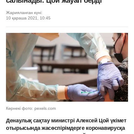
салынады: Цой жауап берді
Жарияланған күні:
10 қараша 2021, 10:45
Көрнекі фото: pexels.com
Денаулық сақтау министрі Алексей Цой үкімет
отырысында жасөспірімдерге коронавирусқа