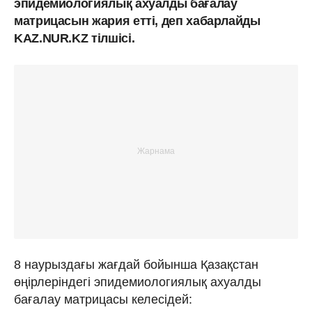
эпидемиологиялық ахуалды бағалау
матрицасын жария етті, деп хабарлайды
KAZ.NUR.KZ тілшісі.
8 наурыздағы жағдай бойынша Қазақстан
өңірлеріндегі эпидемиологиялық ахуалды
бағалау матрицасы келесідей: