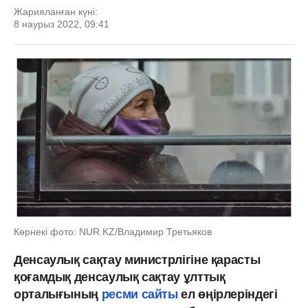
Жарияланған күні:
8 наурыз 2022, 09:41
Көрнекі фото: NUR.KZ/Владимир Третьяков
Денсаулық сақтау министрлігіне қарасты
қоғамдық денсаулық сақтау ұлттық
орталығының
ресми сайты
ел өңірлеріндегі