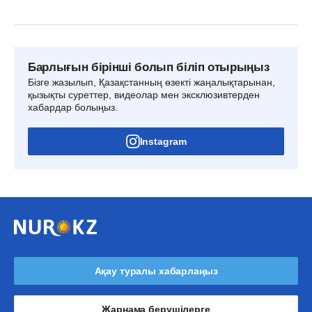
Барлығын бірінші болып біліп отырыңыз
Бізге жазылып, Қазақстанның өзекті жаңалықтарынан,
қызықты суреттер, видеолар мен эксклюзивтерден
хабардар болыңыз.
Instagram
Ақау туралы хабарлаңыз
Жарнама берушілерге