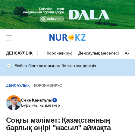
ДЕНСАУЛЫҚ
Коронавирус
Денсаулық мәселесі
Ана 
Бізбен бірге қатарынан болған күндеріңіз
ДЕНСАУЛЫҚ
КОРОНАВИРУС
Сәке Қанатұлы
Бұрынғы қызметкер
Соңғы мәлімет: Қазақстанның
барлық өңірі "жасыл" аймақта