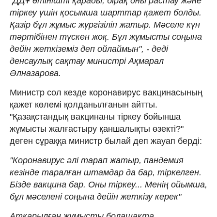
"ДДҰ өтінішті қарады, бірақ оны растау және
тіркеу үшін қосымша шарттар қажет болды.
Қазір бұл жұмыс жүргізіліп жатыр. Мәселе күн
тәртібінен түскен жоқ. Бұл жұмысты соңына
дейін жеткіземіз деп ойлаймын", - деді
денсаулық сақтау министрі Ақмарал
Әлназарова.
Министр сол кезде коронавирус вакцинасының
қажет көлемі қолданылғанын айтты.
"Қазақстандық вакцинаны тіркеу бойынша
жұмысты жалғастыру қаншалықты өзекті?"
деген сұраққа министр былай деп жауап берді:
"Коронавирус әлі тарап жатыр, пандемия
кезінде таралған штамдар да бар, тіркелген.
Бізде вакцина бар. Оны тіркеу... Менің ойымша,
бұл мәселені соңына дейін жеткізу керек"
Атқарылған жұмысты болашақта