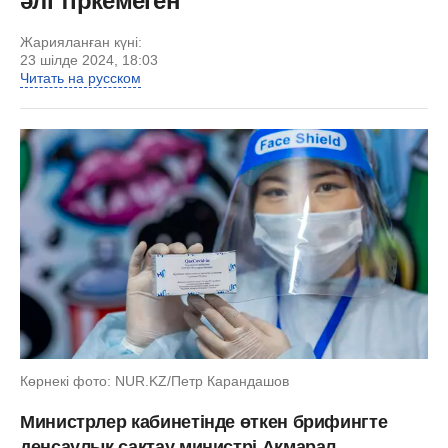
әлі тіркемеген
Жарияланған күні:
23 шілде 2024, 18:03
Читать на русском
Көрнекі фото: NUR.KZ/Петр Карандашов
Министрлер кабинетінде өткен брифингте
денсаулық сақтау министрі Ақмарал