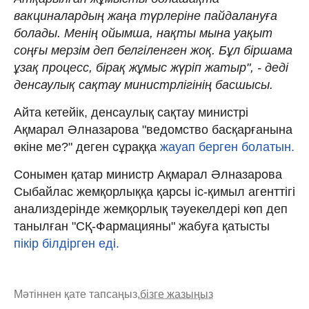
вакциналардың жаңа түрлеріне пайдалануға
болады. Менің ойымша, нақты мына уақыт
соңғы мерзім деп белгіленген жоқ. Бұл біршама
ұзақ процесс, бірақ жұмыс жүріп жатыр", - деді
денсаулық сақтау министрлігінің басшысы.
Айта кетейік, денсаулық сақтау министрі
Ақмарал Әлназарова "ведомство басқарғанына
өкіне ме?" деген сұраққа
жауап берген болатын.
Сонымен қатар министр Ақмарал Әлназарова
Сыбайлас жемқорлыққа қарсы іс-қимыл агенттігі
анализдерінде жемқорлық тәуекелдері көп деп
танылған "СҚ-Фармацияны" жабуға қатысты
пікір білдірген еді.
Мәтіннен қате тапсаңыз,
бізге жазыңыз