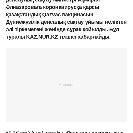
Әлназароваға коронавирусқа қарсы
қазақстандық QazVac вакцинасын
Дүниежүзілік денсалық сақтау ұйымы неліктен
әлі тіркемегені жөнінде сұрақ қойылды. Бұл
туралы KAZ.NUR.KZ тілшісі хабарлайды.