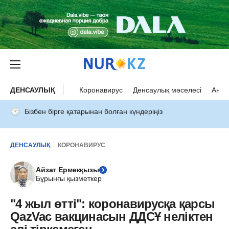
ДЕНСАУЛЫҚ
Коронавирус
Денсаулық мәселесі
Ана 
Бізбен бірге қатарынан болған күндеріңіз
ДЕНСАУЛЫҚ
КОРОНАВИРУС
Айзат Ермекқызы
Бұрынғы қызметкер
"4 жыл өтті": коронавирусқа қарсы
QazVac вакцинасын ДДCҰ неліктен